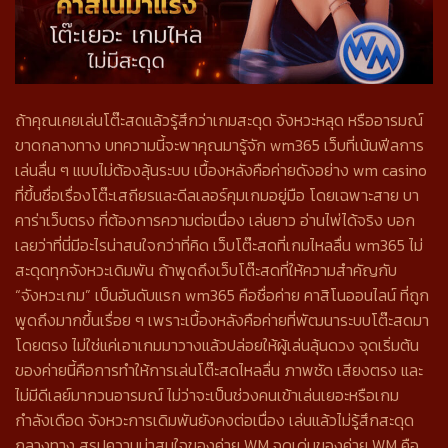
ถ้าคุณเคยเล่นโต๊ะสดแล้วรู้สึกว่าเกมสะดุด จังหวะหลุด หรืออารมณ์
ขาดกลางทาง บทความนี้จะพาคุณมารู้จัก wm365 เว็บที่เน้นฟีลการ
เล่นลื่น ๆ แบบไม่ต้องลุ้นระบบ เบื้องหลังคือค่ายดังอย่าง wm casino
ที่ขึ้นชื่อเรื่องโต๊ะเสถียรและดีลเลอร์คุมเกมอยู่มือ โดยเฉพาะสาย บา
คาร่าเว็บตรง ที่ต้องการความต่อเนื่อง เล่นยาว อ่านไพ่ได้จริง บอก
เลยว่าที่นี่มีอะไรน่าสนใจกว่าที่คิด เว็บโต๊ะสดที่เกมไหลลื่น wm365 ไม่
สะดุดทุกจังหวะเดิมพัน ถ้าพูดถึงเว็บโต๊ะสดที่ให้ความสำคัญกับ
“จังหวะเกม” เป็นอันดับแรก wm365 คือชื่อค่าย คาสิโนออนไลน์ ที่ถูก
พูดถึงมากขึ้นเรื่อย ๆ เพราะเบื้องหลังคือค่ายที่พัฒนาระบบโต๊ะสดมา
โดยตรง ไม่ใช่แค่เอาเกมมาวางแล้วปล่อยให้ผู้เล่นลุ้นดวง จุดเริ่มต้น
ของค่ายนี้คือการทำให้การเล่นโต๊ะสดไหลลื่น ภาพชัด เสียงตรง และ
ไม่มีดีเลย์มากวนอารมณ์ ไม่ว่าจะเป็นช่วงคนเข้าเล่นเยอะหรือเกม
กำลังเดือด จังหวะการเดิมพันยังคงต่อเนื่อง เล่นแล้วไม่รู้สึกสะดุด
กลางทาง สรุปความน่าสนใจของค่าย WM จุดเด่นของค่าย WM คือ