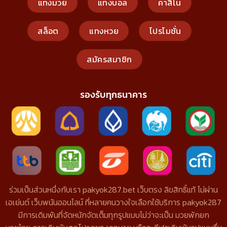
แทงมวย
แทงบอล
คาสิโน
สล็อต
แทงหวย
โปรโมชั่น
สมัครสมาชิก
รองรับทุกธนาคาร
ร่วมเป็นส่วนหนึ่งกับเรา pakyok287.bet เว็บตรง ลิขสิทธิ์แท้ ไม่ผ่าน
เอเย่นต์ เว็บพนันออนไลน์ ที่หลายคนวางใจเลือกใช้บริการ pakyok287
มีการเดิมพันที่จัดหนักจัดเต็มทุกรูปแบบไม่ว่าจะเป็น มวยพักยก