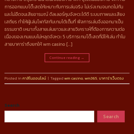
การออกแบบโต๊ะสดให้เหมาะกับการเล่นจริง ไม่เร่งเกมจนกดไม่ทัน
และไม่อืดจนเสียอารมณ์ ดีลเลอร์คุมจังหวะได้ดี ระบบภาพและเสียง
เสถียร ทำให้ผู้เล่นโฟกัสกับเกมได้เต็มที่ ฟีลการเล่นจึงออกมาเป็น
ธรรมชาติ เหมาะทั้งสายเล่นยาวและสายวิเคราะห์ที่ต้องการความต่อ
เนื่องของเกมแบบไม่หลุดจังหวะ 5 บริการเกมโต๊ะสดที่มีให้เล่น ทำไม
สายบาคาร่าถึงยกให้ wm casino […]
Continue reading
→
Posted in
คาสิโนออนไลน์
|
Tagged
wm casino
,
wm365
,
บาคาร่าเว็บตรง
Search
Search