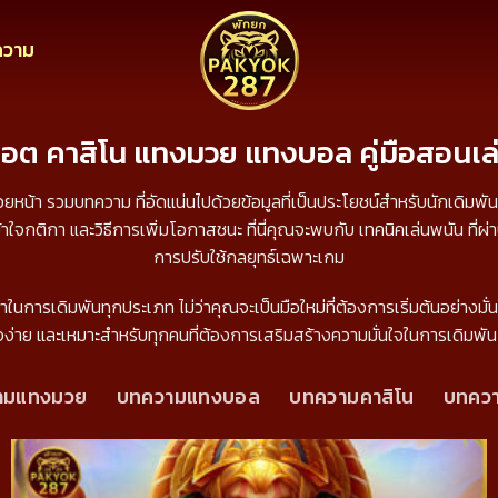
ความ
อต คาสิโน แทงมวย แทงบอล คู่มือสอนเล่
ด้วยหน้า รวมบทความ ที่อัดแน่นไปด้วยข้อมูลที่เป็นประโยชน์สำหรับนักเด
าใจกติกา และวิธีการเพิ่มโอกาสชนะ ที่นี่คุณจะพบกับ เทคนิคเล่นพนัน ที่ผ่
การปรับใช้กลยุทธ์เฉพาะเกม
ในการเดิมพันทุกประเภท ไม่ว่าคุณจะเป็นมือใหม่ที่ต้องการเริ่มต้นอย่างมั่
ใจง่าย และเหมาะสำหรับทุกคนที่ต้องการเสริมสร้างความมั่นใจในการเดิมพัน
ามแทงมวย
บทความแทงบอล
บทความคาสิโน
บทคว