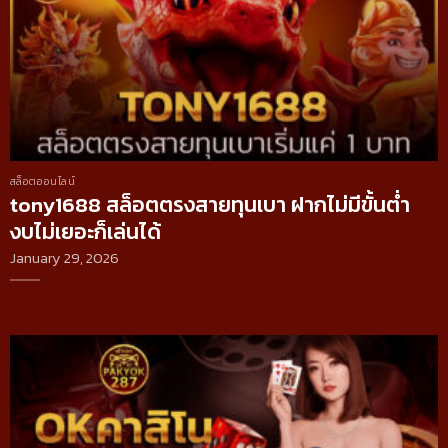
สล็อตออนไลน์
tony1688 สล็อตตรงสายทุนเบา ฝากไม่มีขั้นต่ำ
งบไม่เยอะก็เล่นได้
January 29, 2026