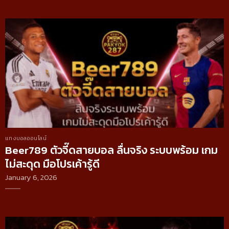
แทงบอลออนไลน์
Beer789 ตัวจี๊ดสายบอล ลื่นจริง ระบบพร้อม เกม
ไม่สะดุด มือโปรเค้ารู้ดี
January 6, 2026