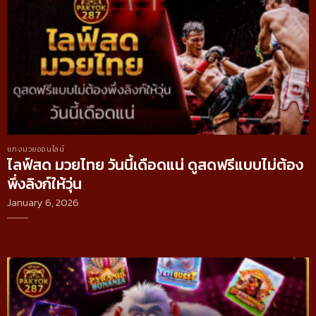
แทงมวยออนไลน์
ไลฟ์สด มวยไทย วันนี้เดือดแน่ ดูสดฟรีแบบไม่ต้อง
พึ่งลิงก์ให้วุ่น
January 6, 2026