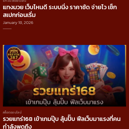
แทงมวยออนไลน์
แทงมวย เว็บไหนดี ระบบนิ่ง ราคาชัด จ่ายไว เช็ก
สเปกก่อนเริ่ม
January 18, 2026
สล็อตออนไลน์
รวยแทร่168 เข้าเกมปุ๊บ ลุ้นปั๊บ ฟีลเว็บมาแรงที่คน
กำลังพูดถึง