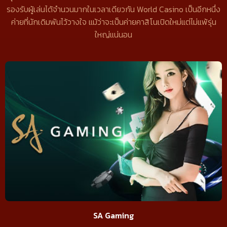
รองรับผู้เล่นได้จำนวนมากในเวลาเดียวกัน World Casino เป็นอีกหนึ่ง
ค่ายที่นักเดิมพันไว้วางใจ แม้ว่าจะเป็นค่ายคาสิโนเปิดใหม่แต่ไม่แพ้รุ่น
ใหญ่แน่นอน
SA Gaming