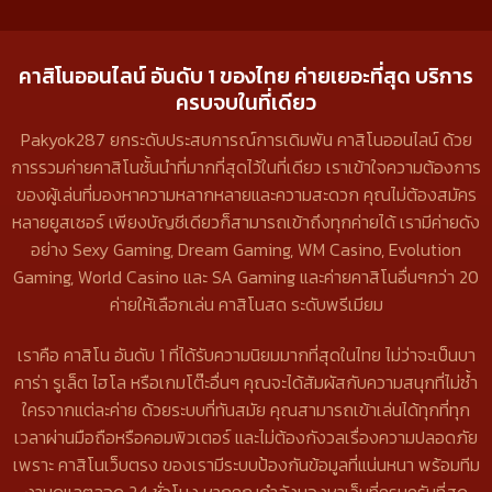
คาสิโนออนไลน์ อันดับ 1 ของไทย ค่ายเยอะที่สุด บริการ
ครบจบในที่เดียว
Pakyok287 ยกระดับประสบการณ์การเดิมพัน คาสิโนออนไลน์ ด้วย
การรวมค่ายคาสิโนชั้นนำที่มากที่สุดไว้ในที่เดียว เราเข้าใจความต้องการ
ของผู้เล่นที่มองหาความหลากหลายและความสะดวก คุณไม่ต้องสมัคร
หลายยูสเซอร์ เพียงบัญชีเดียวก็สามารถเข้าถึงทุกค่ายได้ เรามีค่ายดัง
อย่าง Sexy Gaming, Dream Gaming, WM Casino, Evolution
Gaming, World Casino และ SA Gaming และค่ายคาสิโนอื่นๆกว่า 20
ค่ายให้เลือกเล่น คาสิโนสด ระดับพรีเมียม
เราคือ คาสิโน อันดับ 1 ที่ได้รับความนิยมมากที่สุดในไทย ไม่ว่าจะเป็นบา
คาร่า รูเล็ต ไฮโล หรือเกมโต๊ะอื่นๆ คุณจะได้สัมผัสกับความสนุกที่ไม่ซ้ำ
ใครจากแต่ละค่าย ด้วยระบบที่ทันสมัย คุณสามารถเข้าเล่นได้ทุกที่ทุก
เวลาผ่านมือถือหรือคอมพิวเตอร์ และไม่ต้องกังวลเรื่องความปลอดภัย
เพราะ คาสิโนเว็บตรง ของเรามีระบบป้องกันข้อมูลที่แน่นหนา พร้อมทีม