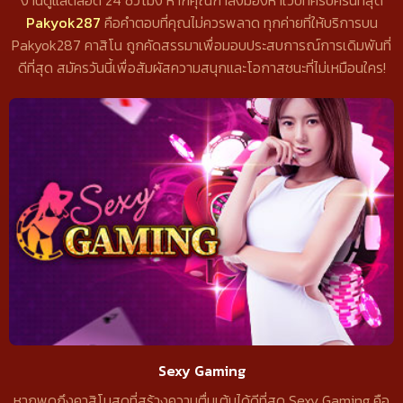
งานดูแลตลอด 24 ชั่วโมง หากคุณกำลังมองหาเว็บที่ครบครันที่สุด
Pakyok287
คือคำตอบที่คุณไม่ควรพลาด ทุกค่ายที่ให้บริการบน
Pakyok287 คาสิโน ถูกคัดสรรมาเพื่อมอบประสบการณ์การเดิมพันที่
ดีที่สุด สมัครวันนี้เพื่อสัมผัสความสนุกและโอกาสชนะที่ไม่เหมือนใคร!
Sexy Gaming
หากพูดถึงคาสิโนสดที่สร้างความตื่นเต้นได้ดีที่สุด Sexy Gaming คือ