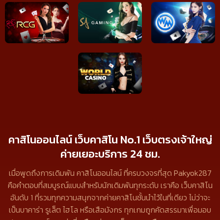
คาสิโนออนไลน์ เว็บคาสิโน No.1 เว็บตรงเจ้าใหญ่
ค่ายเยอะบริการ 24 ชม.
เมื่อพูดถึงการเดิมพัน คาสิโนออนไลน์ ที่ครบวงจรที่สุด Pakyok287
คือคำตอบที่สมบูรณ์แบบสำหรับนักเดิมพันทุกระดับ เราคือ เว็บคาสิโน
อันดับ 1 ที่รวมทุกความสนุกจากค่ายคาสิโนชั้นนำไว้ในที่เดียว ไม่ว่าจะ
เป็นบาคาร่า รูเล็ต ไฮโล หรือเสือมังกร ทุกเกมถูกคัดสรรมาเพื่อมอบ