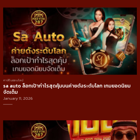
คาสิโนออนไลน์
sa auto ล็อกเป้ากำไรสุดคุ้มบนค่ายดังระดับโลก เกมยอดนิยม
จัดเต็ม
January 11, 2026