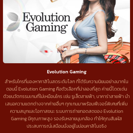
Evolution Gaming
สำหรับใครที่มองหาคาสิโนสดระดับโลก ที่ได้รับความนิยมอย่างมากใน
ตอนนี้ Evolution Gaming คือตัวเลือกที่น่าลองที่สุด ค่ายนี้โดดเด่น
ด้วยนวัตกรรมเกมที่ไม่เหมือนใคร เช่น รูเล็ตสายฟ้า, บาคาร่าสายฟ้า นำ
เสนอความแตกต่างจากค่ายอื่นๆ ทุกเกมมาพร้อมฟีเจอร์พิเศษที่เพิ่ม
ความสนุกและโอกาสชนะ ระบบการถ่ายทอดสดของ Evolution
Gaming มีคุณภาพสูง รองรับหลายมุมกล้อง ทำให้คุณสัมผัส
ประสบการณ์เสมือนนั่งอยู่ในบ่อนคาสิโนจริง