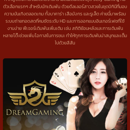
ตัวเลือกแรกๆ สำหรับนักเดิมพัน ด้วยดีลเลอร์สาวสวยในชุดบิกินีที่มอบ
ความบันเทิงตลอดเกม ทั้งบาคาร่า เสือมังกร และรูเล็ต ค่ายนี้มาพร้อม
ระบบถ่ายทอดสดที่คมชัดระดับ HD และการออกแบบอินเทอร์เฟซที่ใช้
งานง่าย ฟีเจอร์เดิมพันเพิ่มเติม เช่น สถิติย้อนหลังและการเดิมพัน
หลายโต๊ะช่วยเพิ่มโอกาสในการชนะ ทำให้ทุกการเดิมพันน่าสนุกและเต็ม
ไปด้วยสีสัน