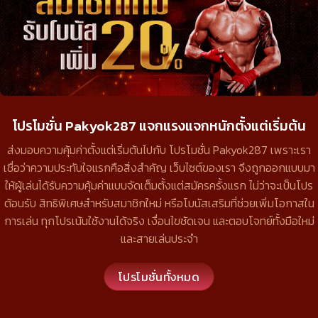
โปรโมชั่น Pakyok287 แจกแรงแจกหนักตั้งแต่เริ่มต้น
ส่งมอบความคุ้มค่าตั้งแต่เริ่มต้นไปกับ โปรโมชั่น Pakyok287 เพราะเรา
เชื่อว่าความประทับใจแรกคือสิ่งสำคัญ เว็บไซต์ของเรา จึงถูกออกแบบมา
ให้ผู้เล่นได้รับความคุ้มค่าแบบจัดเต็มตั้งแต่สมัครครั้งแรก ไม่ว่าจะเป็นโปร
ต้อนรับ สิทธิพิเศษสำหรับสมาชิกใหม่ หรือโบนัสเสริมที่ช่วยเพิ่มโอกาสใน
การเล่น ทุกโปรเน้นใช้งานได้จริง เงื่อนไขชัดเจน และตอบโจทย์ทั้งมือใหม่
และสายเล่นประจำ
โปรโมชั่นทั้งหมด