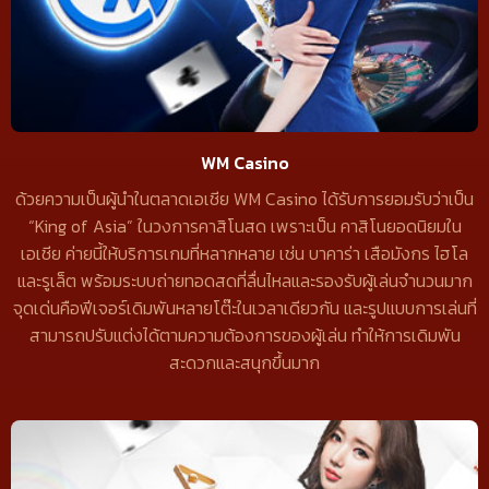
WM Casino
ด้วยความเป็นผู้นำในตลาดเอเชีย WM Casino ได้รับการยอมรับว่าเป็น
“King of Asia” ในวงการคาสิโนสด เพราะเป็น คาสิโนยอดนิยมใน
เอเชีย ค่ายนี้ให้บริการเกมที่หลากหลาย เช่น บาคาร่า เสือมังกร ไฮโล
และรูเล็ต พร้อมระบบถ่ายทอดสดที่ลื่นไหลและรองรับผู้เล่นจำนวนมาก
จุดเด่นคือฟีเจอร์เดิมพันหลายโต๊ะในเวลาเดียวกัน และรูปแบบการเล่นที่
สามารถปรับแต่งได้ตามความต้องการของผู้เล่น ทำให้การเดิมพัน
สะดวกและสนุกขึ้นมาก