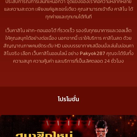
ประสบการณ์การเล่นที่เหนือกว่า จุดแข็งของเราคือความหลากหลาย
และความสะดวก เพียงแค่ยูสเซอร์เดียว คุณสามารถเข้าถึง คาสิโน ได้
ทุกค่ายและทุกเกมได้ทันที
เว็บคาสิโน ฝาก-ถอนออโต้ ที่รวดเร็ว รองรับทุกธนาคารและวอลเล็ต
ให้คุณสนุกได้อย่างต่อเนื่อง นอกจากนี้ เราให้บริการ คาสิโนสด ด้วย
สัญญาณภาพคมชัดระดับ HD มอบบรรยากาศเสมือนนั่งเล่นในบ่อนคา
สิโนจริง เลือก เว็บคาสิโนออนไลน์ อย่าง
Pakyok287
คุณจะได้รับทั้ง
ความสนุก ความคุ้มค่า และบริการที่เป็นเลิศตลอด 24 ชั่วโมง
โปรโมชั่น