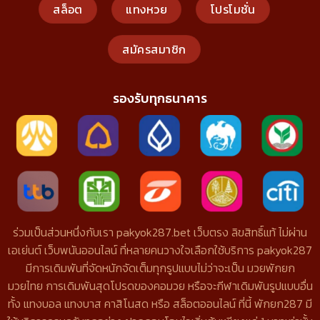
สล็อต
แทงหวย
โปรโมชั่น
สมัครสมาชิก
รองรับทุกธนาคาร
ร่วมเป็นส่วนหนึ่งกับเรา pakyok287.bet เว็บตรง ลิขสิทธิ์แท้ ไม่ผ่าน
เอเย่นต์ เว็บพนันออนไลน์ ที่หลายคนวางใจเลือกใช้บริการ pakyok287
มีการเดิมพันที่จัดหนักจัดเต็มทุกรูปแบบไม่ว่าจะเป็น มวยพักยก
มวยไทย การเดิมพันสุดโปรดของคอมวย หรือจะกีฬาเดิมพันรูปแบบอื่น
ทั้ง แทงบอล แทงบาส คาสิโนสด หรือ สล็อตออนไลน์ ที่นี้ พักยก287 มี