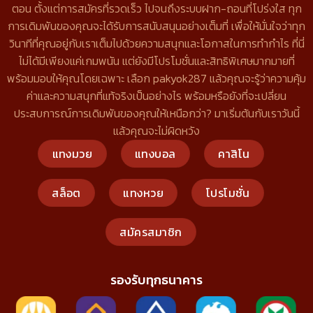
ตอน ตั้งแต่การสมัครที่รวดเร็ว ไปจนถึงระบบฝาก-ถอนที่โปร่งใส ทุก
การเดิมพันของคุณจะได้รับการสนับสนุนอย่างเต็มที่ เพื่อให้มั่นใจว่าทุก
วินาทีที่คุณอยู่กับเราเต็มไปด้วยความสนุกและโอกาสในการทำกำไร ที่นี่
ไม่ได้มีเพียงแค่เกมพนัน แต่ยังมีโปรโมชั่นและสิทธิพิเศษมากมายที่
พร้อมมอบให้คุณโดยเฉพาะ เลือก pakyok287 แล้วคุณจะรู้ว่าความคุ้ม
ค่าและความสนุกที่แท้จริงเป็นอย่างไร พร้อมหรือยังที่จะเปลี่ยน
ประสบการณ์การเดิมพันของคุณให้เหนือกว่า? มาเริ่มต้นกับเราวันนี้
แล้วคุณจะไม่ผิดหวัง
แทงมวย
แทงบอล
คาสิโน
สล็อต
แทงหวย
โปรโมชั่น
สมัครสมาชิก
รองรับทุกธนาคาร