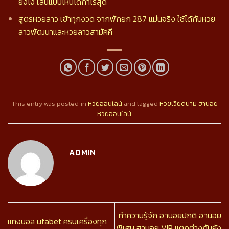
ยังไง เล่นแบบไหนได้กำไรสุด
สูตรหวยลาว เข้าทุกงวด จากพักยก 287 แม่นจริง ใช้ได้กับหวย
ลาวพัฒนาและหวยลาวสามัคคี
This entry was posted in
หวยออนไลน์
and tagged
หวยเวียดนาม ฮานอย
หวยออนไลน์
.
ADMIN
ทำความรู้จัก ฮานอยปกติ ฮานอย
แทงบอล ufabet ครบเครื่องทุก
พิเศษ ฮานอย VIP แตกต่างกันยัง