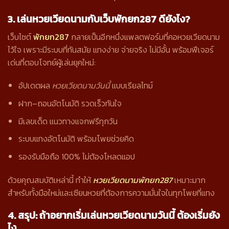
3. เล่นหวยเวียดนามกับเว็บพักยก287 ดียังไง?
เว็บไซต์
พักยก287
กลายเป็นอีกหนึ่งแพลตฟอร์มที่คอหวยเวียดนาม
ไว้ใจ เพราะมีระบบที่ทันสมัย แทงง่าย จ่ายจริง ไม่มีอั้น พร้อมฟีเจอร์
เด่นที่ตอบโจทย์ผู้เล่นยุคใหม่:
อัปเดตผล
หวยเวียดนามวันนี้
แบบเรียลไทม์
ฝาก–ถอนอัตโนมัติ รวดเร็วทันใจ
มีเลขเด็ด แนวทางแจกฟรีทุกวัน
ระบบแทงอัตโนมัติ พร้อมโพยช่วยคิด
รองรับมือถือ 100% ไม่ต้องโหลดแอป
ด้วยคุณสมบัติเหล่านี้ ทำให้
หวยเวียดนามพักยก287
เหมาะมาก
สำหรับทั้งมือใหม่และเซียนหวยที่ต้องการความมั่นใจในทุกโพยที่แทง
4. สรุป: ถ้าอยากเริ่มเล่นหวยเวียดนามวันนี้ ต้องเริ่มยัง
ไง