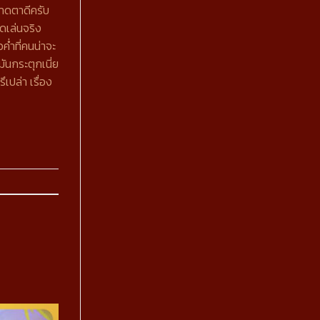
อาดตาดีครับ
กดเล่นจริง
่ำที่คนน่าจะ
มันกระตุกเนี่ย
เปล่า เรื่อง