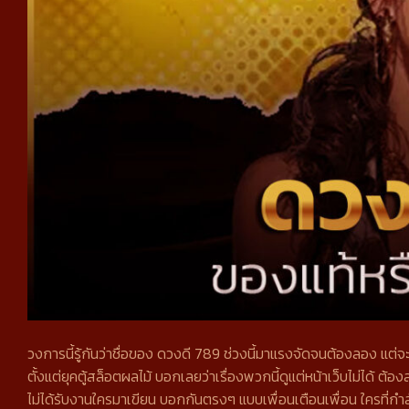
วงการนี้รู้กันว่าชื่อของ ดวงดี 789 ช่วงนี้มาแรงจัดจนต้องลอง แต่
ตั้งแต่ยุคตู้สล็อตผลไม้ บอกเลยว่าเรื่องพวกนี้ดูแต่หน้าเว็บไม่ได้ ต
ไม่ได้รับงานใครมาเขียน บอกกันตรงๆ แบบเพื่อนเตือนเพื่อน ใครที่กำล