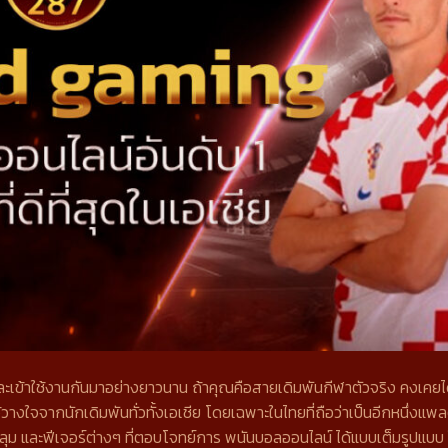
เข้าใช้งานกันมาอย่างยาวนาน ถ้าคุณคือสายเดิมพันกีฬาตัวจริง คงเคยได้ยิ
้วางใจจากนักเดิมพันทั่วทั้งเอเชีย โดยเฉพาะในไทยที่ถือว่าเป็นอีกหนึ่งแพล
ม และฟีเจอร์ต่างๆ ที่ตอบโจทย์การ พนันบอลออนไลน์ ได้แบบเต็มรูปแบบ 