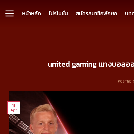
Skip
to
หน้าหลัก
โปรโมชั่น
สมัครสมาชิกพักยก
บท
content
united gaming แทงบอลออนไลน
POSTED
11
Apr