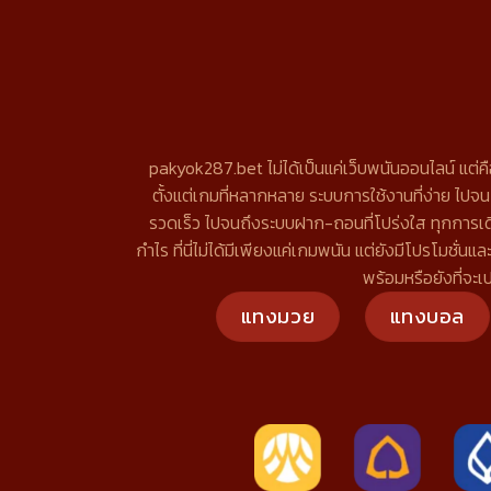
pakyok287.bet ไม่ได้เป็นแค่เว็บพนันออนไลน์ แต่คื
ตั้งแต่เกมที่หลากหลาย ระบบการใช้งานที่ง่าย ไปจน
รวดเร็ว ไปจนถึงระบบฝาก-ถอนที่โปร่งใส ทุกการเดิม
กำไร ที่นี่ไม่ได้มีเพียงแค่เกมพนัน แต่ยังมีโปรโมชั
พร้อมหรือยังที่จะเ
แทงมวย
แทงบอล