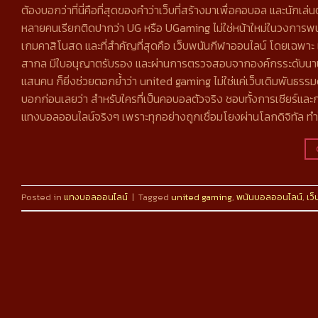
ต้องบอกว่าที่นี่คือที่สุดของคำว่าเว็บที่สร้างมาเพื่อคอบอล และนักเล
หลายคนเรียกติดปากว่า UG หรือ UGaming ไม่ใช่หน้าใหม่ในวงการพนันออ
เกมคาสิโนสด และที่สำคัญที่สุดคือ เว็บพนันกีฬาออนไลน์ โดยเฉพาะ
สากล มีใบอนุญาตรับรอง และผ่านการตรวจสอบจากองค์กรระดับนาน
แสนคน ก็ยิ่งช่วยตอกย้ำว่า united gaming ไม่ใช่แค่เว็บเดิมพันธร
บอกก่อนเลยว่า สำหรับใครที่เป็นคอบอลตัวจริง ชอบทั้งการเชียร์และ
แทงบอลออนไลน์จริงๆ เพราะทุกอย่างถูกเชื่อมโยงผ่านโลกดิจิทัล ท
Posted in
แทงบอลออนไลน์
|
Tagged
united gaming
,
พนันบอลออนไลน์
,
เว