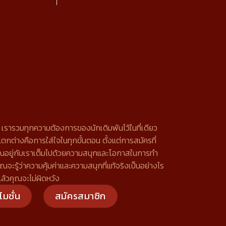
ุณ เรารวมทุกความต้องการของนักเดิมพันไว้ในที่เดียว
ตกต่างคือการใส่ใจในทุกขั้นตอน ตั้งแต่การสมัครที่
ี่คุณอยู่กับเราเต็มไปด้วยความสนุกและโอกาสในการทำ
จะรู้ว่าความคุ้มค่าและความสนุกที่แท้จริงเป็นอย่างไร
แล้วคุณจะไม่ผิดหวัง
โมชั่น
สมัครสมาชิก