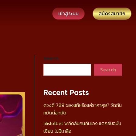
เข้าสู่ระบบ
สมัครสมาชิก
Search
Search
Recent Posts
ดวงดี 789 ของแท้หรือแค่ราคาคุย? วัดกัน
หมัดต่อหมัด
jilislotbet พิกัดลับคนกันเอง แตกยับฉบับ
เซียน ไม่มีเกลือ