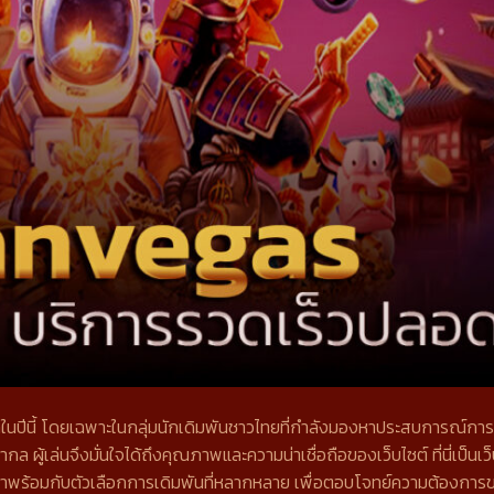
นปีนี้ โดยเฉพาะในกลุ่มนักเดิมพันชาวไทยที่กำลังมองหาประสบการณ์การ
 ผู้เล่นจึงมั่นใจได้ถึงคุณภาพและความน่าเชื่อถือของเว็บไซต์ ที่นี่เป็นเว
มาพร้อมกับตัวเลือกการเดิมพันที่หลากหลาย เพื่อตอบโจทย์ความต้องการขอ