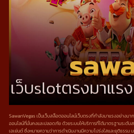
SawanVegas เป็นเว็บสล็อตออนไลน์เว็บตรงที่กำลังมาแรงอย่างมากใ
ออนไลน์ที่มั่นคงและปลอดภัย ด้วยระบบให้บริการที่ได้มาตรฐานระดับสากล
เอเย่นต์ ซึ่งหมายความว่าการดำเนินงานมีความโปร่งใสและยุติธรรม 