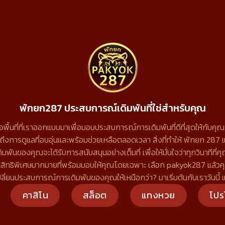
พักยก287 ประสบการณ์เดิมพันที่ใช่สำหรับคุณ
อพื้นที่ที่เราออกแบบมาเพื่อมอบประสบการณ์การเดิมพันที่ดีที่สุดให้กับค
ถึงการดูแลที่อบอุ่นและพร้อมช่วยเหลือตลอดเวลา สิ่งที่ทำให้ พักยก 287 แ
พันของคุณจะได้รับการสนับสนุนอย่างเต็มที่ เพื่อให้มั่นใจว่าทุกวินาทีท
่นและสิทธิพิเศษมากมายที่พร้อมมอบให้คุณโดยเฉพาะ เลือก pakyok287 แล้วคุณ
ปลี่ยนประสบการณ์การเดิมพันของคุณให้เหนือกว่า? มาเริ่มต้นกับเราวันนี้ 
คาสิโน
สล็อต
แทงหวย
โปร