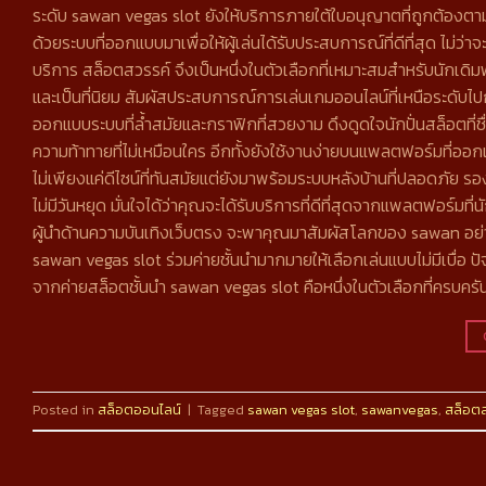
ระดับ sawan vegas slot ยังให้บริการภายใต้ใบอนุญาตที่ถูกต้องตา
ด้วยระบบที่ออกแบบมาเพื่อให้ผู้เล่นได้รับประสบการณ์ที่ดีที่สุด ไ
บริการ สล็อตสวรรค์ จึงเป็นหนึ่งในตัวเลือกที่เหมาะสมสำหรับนักเ
และเป็นที่นิยม สัมผัสประสบการณ์การเล่นเกมออนไลน์ที่เหนือระดับไป
ออกแบบระบบที่ล้ำสมัยและกราฟิกที่สวยงาม ดึงดูดใจนักปั่นสล็อตที
ความท้าทายที่ไม่เหมือนใคร อีกทั้งยังใช้งานง่ายบนแพลตฟอร์มที่ออกแ
ไม่เพียงแค่ดีไซน์ที่ทันสมัยแต่ยังมาพร้อมระบบหลังบ้านที่ปลอดภัย 
ไม่มีวันหยุด มั่นใจได้ว่าคุณจะได้รับบริการที่ดีที่สุดจากแพลตฟอร์ม
ผู้นำด้านความบันเทิงเว็บตรง จะพาคุณมาสัมผัสโลกของ sawan อย่าง
sawan vegas slot ร่วมค่ายชั้นนำมากมายให้เลือกเล่นแบบไม่มีเบื่อ ป
จากค่ายสล็อตชั้นนำ sawan vegas slot คือหนึ่งในตัวเลือกที่ครบครันท
Posted in
สล็อตออนไลน์
|
Tagged
sawan vegas slot
,
sawanvegas
,
สล็อต