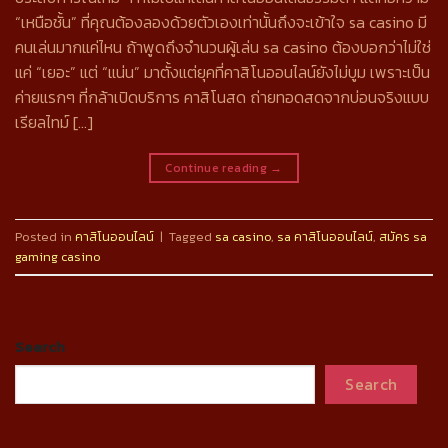
“เหนือชั้น” ที่คุณต้องลองด้วยตัวเองเท่านั้นถึงจะเข้าใจ sa casino มี
คนเล่นมากแค่ไหน ถ้าพูดถึงจำนวนผู้เล่น sa casino ต้องบอกว่าไม่ใช่
แค่ “เยอะ” แต่ “แน่น” มาตั้งแต่ยุคที่คาสิโนออนไลน์ยังไม่บูม เพราะเป็น
ค่ายแรกๆ ที่กล้าเปิดบริการ คาสิโนสด ถ่ายทอดสดจากบ่อนจริงแบบ
เรียลไทม์ […]
Continue reading
→
Posted in
คาสิโนออนไลน์
|
Tagged
sa casino
,
sa คาสิโนออนไลน์
,
สมัคร sa
gaming casino
Search
Search