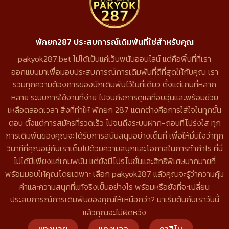
พักยก287 ประสบการณ์เดิมพันที่ใช่สำหรับคุณ
pakyok287.bet ไม่ได้เป็นแค่เว็บพนันออนไลน์ แต่คือพื้นที่ที่เรา
ออกแบบมาเพื่อมอบประสบการณ์การเดิมพันที่ดีที่สุดให้กับคุณ เรา
รวมทุกความต้องการของนักเดิมพันไว้ในที่เดียว ตั้งแต่เกมที่หลาก
หลาย ระบบการใช้งานที่ง่าย ไปจนถึงการดูแลที่อบอุ่นและพร้อมช่วย
เหลือตลอดเวลา สิ่งที่ทำให้ พักยก 287 แตกต่างคือการใส่ใจในทุกขั้น
ตอน ตั้งแต่การสมัครที่รวดเร็ว ไปจนถึงระบบฝาก-ถอนที่โปร่งใส ทุก
การเดิมพันของคุณจะได้รับการสนับสนุนอย่างเต็มที่ เพื่อให้มั่นใจว่าทุก
วินาทีที่คุณอยู่กับเราเต็มไปด้วยความสนุกและโอกาสในการทำกำไร ที่นี่
ไม่ได้มีเพียงแค่เกมพนัน แต่ยังมีโปรโมชั่นและสิทธิพิเศษมากมายที่
พร้อมมอบให้คุณโดยเฉพาะ เลือก pakyok287 แล้วคุณจะรู้ว่าความคุ้ม
ค่าและความสนุกที่แท้จริงเป็นอย่างไร พร้อมหรือยังที่จะเปลี่ยน
ประสบการณ์การเดิมพันของคุณให้เหนือกว่า? มาเริ่มต้นกับเราวันนี้
แล้วคุณจะไม่ผิดหวัง