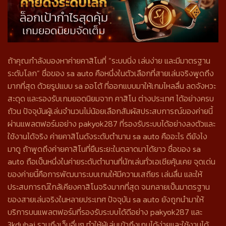
ถ้าคุณกำลังมองหาค่ายคาสิโนที่ “ระบบนิ่ง เล่นง่าย และมีมาตรฐาน
ระดับโลก” ชื่อของ sa auto คือหนึ่งในตัวเลือกที่สายเล่นจริงพูดถึง
มากที่สุด ด้วยรูปแบบ sa ออโต้ ที่ออกแบบมาให้เกมไหลลื่น ลดจังหวะ
สะดุด และรองรับเกมยอดนิยมจาก คาสิโน ต่างประเทศ ได้อย่างครบ
ถ้วน ปัจจุบันผู้เล่นจำนวนไม่น้อยเลือกสัมผัสประสบการณ์ของค่ายนี้
ผ่านแพลตฟอร์มอย่าง pakyok287 ที่รองรับระบบได้อย่างลงตัวและ
ใช้งานได้จริง ค่ายคาสิโนดังระดับตำนาน sa auto คืออะไร ดียังไง
มาดู ถ้าพูดถึงค่ายคาสิโนที่ยืนระยะในตลาดมาได้ยาว ชื่อของ sa
auto ถือเป็นหนึ่งในค่ายระดับตำนานที่นักเล่นทั่วเอเชียคุ้นเคย จุดเด่น
ของค่ายนี้คือการพัฒนาระบบเกมให้มีความเสถียร เล่นลื่น และให้
ประสบการณ์ใกล้เคียงคาสิโนจริงมากที่สุด จนกลายเป็นมาตรฐาน
ของสายเล่นจริงในหลายประเทศ ปัจจุบัน sa auto ยังถูกนำมาให้
บริการบนแพลตฟอร์มที่รองรับระบบได้ดีอย่าง pakyok287 และ
3kdubai รวมถึงเว็บอื่นๆ ทำให้ผู้เล่นเข้าถึงเกมได้ง่ายและใช้งานได้