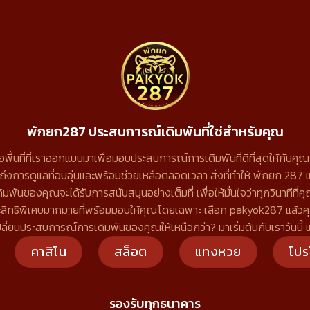
พักยก287 ประสบการณ์เดิมพันที่ใช่สำหรับคุณ
อพื้นที่ที่เราออกแบบมาเพื่อมอบประสบการณ์การเดิมพันที่ดีที่สุดให้กับค
ถึงการดูแลที่อบอุ่นและพร้อมช่วยเหลือตลอดเวลา สิ่งที่ทำให้ พักยก 287 แ
พันของคุณจะได้รับการสนับสนุนอย่างเต็มที่ เพื่อให้มั่นใจว่าทุกวินาทีท
่นและสิทธิพิเศษมากมายที่พร้อมมอบให้คุณโดยเฉพาะ เลือก pakyok287 แล้วคุณ
ปลี่ยนประสบการณ์การเดิมพันของคุณให้เหนือกว่า? มาเริ่มต้นกับเราวันนี้ 
คาสิโน
สล็อต
แทงหวย
โปร
รองรับทุกธนาคาร