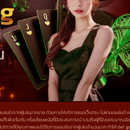
ามสนใจจากผู้เล่นมากมาย ด้วยการให้บริการแบบเว็บตรง ไม่ผ่านเอเย่นต์ 
ใหม่ที่เพิ่งเริ่มต้น หรือเซียนพนันที่มีประสบการณ์ รวมถึงผู้ที่มีงบประมาณน
ห้บริการที่มีคุณภาพและได้รับการยอมรับจากผู้เล่นจำนวนมาก ทำให้ def