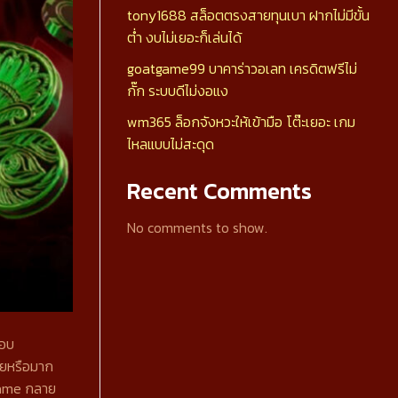
tony1688 สล็อตตรงสายทุนเบา ฝากไม่มีขั้น
ต่ำ งบไม่เยอะก็เล่นได้
goatgame99 บาคาร่าวอเลท เครดิตฟรีไม่
กั๊ก ระบบดีไม่งอแง
wm365 ล็อกจังหวะให้เข้ามือ โต๊ะเยอะ เกม
ไหลแบบไม่สะดุด
Recent Comments
No comments to show.
มอบ
้อยหรือมาก
 game กลาย