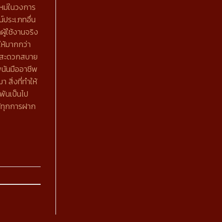
นใหม่ในวงการ
์ประเภทอื่น
ู้ใช้งานจริง
ให้มากกว่า
วามสะดวกสบาย
พนันมืออาชีพ
สิ่งที่ทำให้
พันเป็นไป
ห้ทุกการฝาก