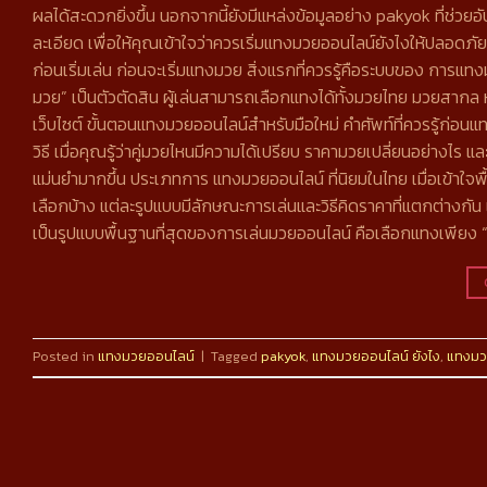
ผลได้สะดวกยิ่งขึ้น นอกจากนี้ยังมีแหล่งข้อมูลอย่าง pakyok ที่ช่วย
ละเอียด เพื่อให้คุณเข้าใจว่าควรเริ่มแทงมวยออนไลน์ยังไงให้ปลอดภั
ก่อนเริ่มเล่น ก่อนจะเริ่มแทงมวย สิ่งแรกที่ควรรู้คือระบบของ การแท
มวย” เป็นตัวตัดสิน ผู้เล่นสามารถเลือกแทงได้ทั้งมวยไทย มวยสากล
เว็บไซต์ ขั้นตอนแทงมวยออนไลน์สำหรับมือใหม่ คำศัพท์ที่ควรรู้ก่อน
วิธี เมื่อคุณรู้ว่าคู่มวยไหนมีความได้เปรียบ ราคามวยเปลี่ยนอย่างไร แ
แม่นยำมากขึ้น ประเภทการ แทงมวยออนไลน์ ที่นิยมในไทย เมื่อเข้าใจ
เลือกบ้าง แต่ละรูปแบบมีลักษณะการเล่นและวิธีคิดราคาที่แตกต่างกัน เพ
เป็นรูปแบบพื้นฐานที่สุดของการเล่นมวยออนไลน์ คือเลือกแทงเพียง “หนึ
Posted in
แทงมวยออนไลน์
|
Tagged
pakyok
,
แทงมวยออนไลน์ ยังไง
,
แทงมวย