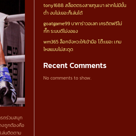
tony1688 สล็อตตรงสายทุนเบา ฝากไม่มีขั้น
ต่ำ งบไม่เยอะก็เล่นได้
goatgame99 บาคาร่าวอเลท เครดิตฟรีไม่
กั๊ก ระบบดีไม่งอแง
wm365 ล็อกจังหวะให้เข้ามือ โต๊ะเยอะ เกม
ไหลแบบไม่สะดุด
Recent Comments
No comments to show.
มารถร่วมสนุก
างถูกต้องคือ
้เล่นติดตาม