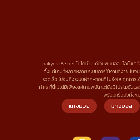
pakyok287.bet ไม่ได้เป็นแค่เว็บพนันออนไลน์ แต่คื
ตั้งแต่เกมที่หลากหลาย ระบบการใช้งานที่ง่าย ไปจน
รวดเร็ว ไปจนถึงระบบฝาก-ถอนที่โปร่งใส ทุกการเดิม
กำไร ที่นี่ไม่ได้มีเพียงแค่เกมพนัน แต่ยังมีโปรโมชั
พร้อมหรือยังที่จะเ
แทงมวย
แทงบอล