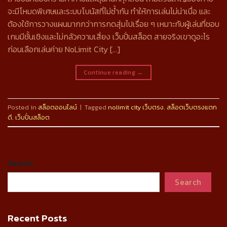
จะมีโหมดพิเศษและระบบโบนัสที่ไม่ซ้ำกัน ทำให้การเล่นไม่น่าเบื่อ และ
ต้องใช้การวางแผนมากกว่าการกดสุ่มไปเรื่อย ๆ เหมาะกับผู้เล่นที่ชอบ
เกมมีชั้นเชิงและไม่กลัวความเสี่ยง เว็บปั่นสล็อต สายจริงเขาดูอะไร
ก่อนเลือกเล่นค่าย NoLimit City […]
Continue reading
→
Posted in
สล็อตออนไลน์
|
Tagged
nolimit city เว็บตรง
,
สล็อตเว็บตรงแตก
ดี
,
เว็บปั่นสล็อต
Search
Search
Recent Posts