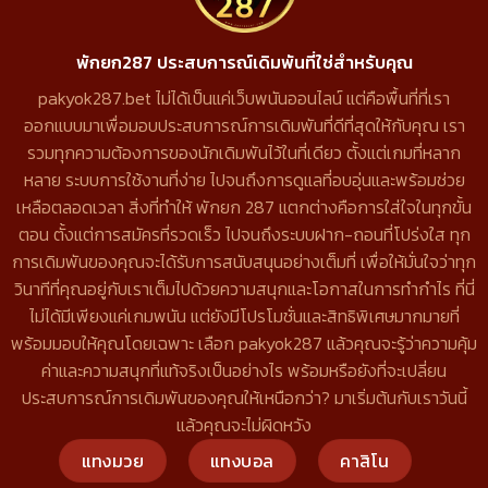
พักยก287 ประสบการณ์เดิมพันที่ใช่สำหรับคุณ
pakyok287.bet ไม่ได้เป็นแค่เว็บพนันออนไลน์ แต่คือพื้นที่ที่เรา
ออกแบบมาเพื่อมอบประสบการณ์การเดิมพันที่ดีที่สุดให้กับคุณ เรา
รวมทุกความต้องการของนักเดิมพันไว้ในที่เดียว ตั้งแต่เกมที่หลาก
หลาย ระบบการใช้งานที่ง่าย ไปจนถึงการดูแลที่อบอุ่นและพร้อมช่วย
เหลือตลอดเวลา สิ่งที่ทำให้ พักยก 287 แตกต่างคือการใส่ใจในทุกขั้น
ตอน ตั้งแต่การสมัครที่รวดเร็ว ไปจนถึงระบบฝาก-ถอนที่โปร่งใส ทุก
การเดิมพันของคุณจะได้รับการสนับสนุนอย่างเต็มที่ เพื่อให้มั่นใจว่าทุก
วินาทีที่คุณอยู่กับเราเต็มไปด้วยความสนุกและโอกาสในการทำกำไร ที่นี่
ไม่ได้มีเพียงแค่เกมพนัน แต่ยังมีโปรโมชั่นและสิทธิพิเศษมากมายที่
พร้อมมอบให้คุณโดยเฉพาะ เลือก pakyok287 แล้วคุณจะรู้ว่าความคุ้ม
ค่าและความสนุกที่แท้จริงเป็นอย่างไร พร้อมหรือยังที่จะเปลี่ยน
ประสบการณ์การเดิมพันของคุณให้เหนือกว่า? มาเริ่มต้นกับเราวันนี้
แล้วคุณจะไม่ผิดหวัง
แทงมวย
แทงบอล
คาสิโน