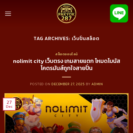
Skip
to
content
TAG ARCHIVES:
เว็บปั่นสล็อต
สล็อตออนไลน์
nolimit city เว็บตรง เกมสายแตก โหมดโบนัส
โคตรมันส์ถูกใจสายปั่น
POSTED ON
DECEMBER 27, 2025
BY
ADMIN
27
Dec