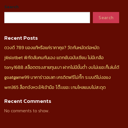
Search
Search
Recent Posts
ดวงดี 789 ของแท้หรือแค่ราคาคุย? วัดกันหมัดต่อหมัด
jilislotbet พิกัดลับคนกันเอง แตกยับฉบับเซียน ไม่มีเกลือ
tony1688 สล็อตตรงสายทุนเบา ฝากไม่มีขั้นต่ำ งบไม่เยอะก็เล่นได้
goatgame99 บาคาร่าวอเลท เครดิตฟรีไม่กั๊ก ระบบดีไม่งอแง
wm365 ล็อกจังหวะให้เข้ามือ โต๊ะเยอะ เกมไหลแบบไม่สะดุด
Recent Comments
No comments to show.