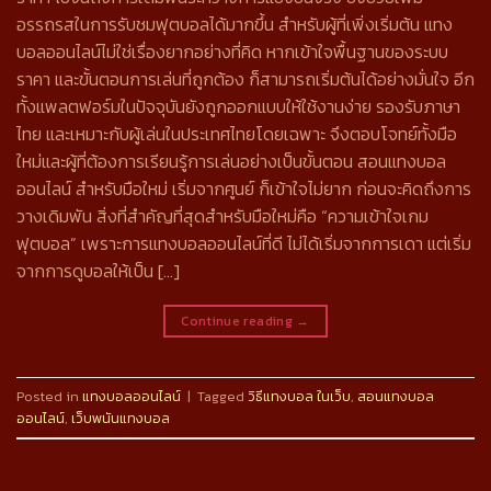
อรรถรสในการรับชมฟุตบอลได้มากขึ้น สำหรับผู้ที่เพิ่งเริ่มต้น แทง
บอลออนไลน์ไม่ใช่เรื่องยากอย่างที่คิด หากเข้าใจพื้นฐานของระบบ
ราคา และขั้นตอนการเล่นที่ถูกต้อง ก็สามารถเริ่มต้นได้อย่างมั่นใจ อีก
ทั้งแพลตฟอร์มในปัจจุบันยังถูกออกแบบให้ใช้งานง่าย รองรับภาษา
ไทย และเหมาะกับผู้เล่นในประเทศไทยโดยเฉพาะ จึงตอบโจทย์ทั้งมือ
ใหม่และผู้ที่ต้องการเรียนรู้การเล่นอย่างเป็นขั้นตอน สอนแทงบอล
ออนไลน์ สำหรับมือใหม่ เริ่มจากศูนย์ ก็เข้าใจไม่ยาก ก่อนจะคิดถึงการ
วางเดิมพัน สิ่งที่สำคัญที่สุดสำหรับมือใหม่คือ “ความเข้าใจเกม
ฟุตบอล” เพราะการแทงบอลออนไลน์ที่ดี ไม่ได้เริ่มจากการเดา แต่เริ่ม
จากการดูบอลให้เป็น […]
Continue reading
→
Posted in
แทงบอลออนไลน์
|
Tagged
วิธีแทงบอล ในเว็บ
,
สอนแทงบอล
ออนไลน์
,
เว็บพนันแทงบอล