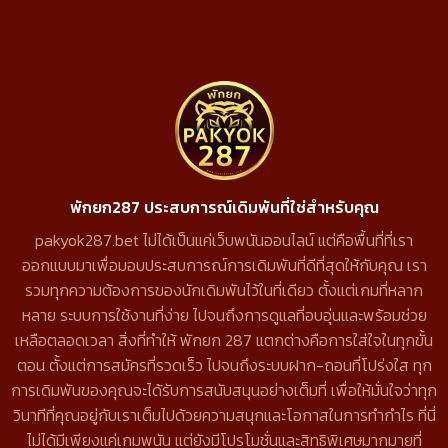
พักยก287 ประสบการณ์เดิมพันที่ใช่สำหรับคุณ
pakyok287.bet ไม่ได้เป็นแค่เว็บพนันออนไลน์ แต่คือพื้นที่ที่เรา
ออกแบบมาเพื่อมอบประสบการณ์การเดิมพันที่ดีที่สุดให้กับคุณ เรา
รวมทุกความต้องการของนักเดิมพันไว้ในที่เดียว ตั้งแต่เกมที่หลาก
หลาย ระบบการใช้งานที่ง่าย ไปจนถึงการดูแลที่อบอุ่นและพร้อมช่วย
เหลือตลอดเวลา สิ่งที่ทำให้ พักยก 287 แตกต่างคือการใส่ใจในทุกขั้น
ตอน ตั้งแต่การสมัครที่รวดเร็ว ไปจนถึงระบบฝาก-ถอนที่โปร่งใส ทุก
การเดิมพันของคุณจะได้รับการสนับสนุนอย่างเต็มที่ เพื่อให้มั่นใจว่าทุก
วินาทีที่คุณอยู่กับเราเต็มไปด้วยความสนุกและโอกาสในการทำกำไร ที่นี่
ไม่ได้มีเพียงแค่เกมพนัน แต่ยังมีโปรโมชั่นและสิทธิพิเศษมากมายที่