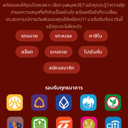
พร้อมมอบให้คุณโดยเฉพาะ เลือก pakyok287 แล้วคุณจะรู้ว่าความคุ้ม
ค่าและความสนุกที่แท้จริงเป็นอย่างไร พร้อมหรือยังที่จะเปลี่ยน
ประสบการณ์การเดิมพันของคุณให้เหนือกว่า? มาเริ่มต้นกับเราวันนี้
แล้วคุณจะไม่ผิดหวัง
แทงมวย
แทงบอล
คาสิโน
สล็อต
แทงหวย
โปรโมชั่น
สมัครสมาชิก
รองรับทุกธนาคาร