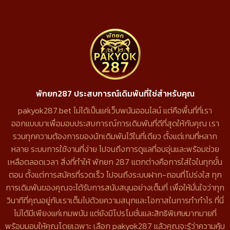
พักยก287 ประสบการณ์เดิมพันที่ใช่สำหรับคุณ
pakyok287.bet ไม่ได้เป็นแค่เว็บพนันออนไลน์ แต่คือพื้นที่ที่เรา
ออกแบบมาเพื่อมอบประสบการณ์การเดิมพันที่ดีที่สุดให้กับคุณ เรา
รวมทุกความต้องการของนักเดิมพันไว้ในที่เดียว ตั้งแต่เกมที่หลาก
หลาย ระบบการใช้งานที่ง่าย ไปจนถึงการดูแลที่อบอุ่นและพร้อมช่วย
เหลือตลอดเวลา สิ่งที่ทำให้ พักยก 287 แตกต่างคือการใส่ใจในทุกขั้น
ตอน ตั้งแต่การสมัครที่รวดเร็ว ไปจนถึงระบบฝาก-ถอนที่โปร่งใส ทุก
การเดิมพันของคุณจะได้รับการสนับสนุนอย่างเต็มที่ เพื่อให้มั่นใจว่าทุก
วินาทีที่คุณอยู่กับเราเต็มไปด้วยความสนุกและโอกาสในการทำกำไร ที่นี่
ไม่ได้มีเพียงแค่เกมพนัน แต่ยังมีโปรโมชั่นและสิทธิพิเศษมากมายที่
พร้อมมอบให้คุณโดยเฉพาะ เลือก pakyok287 แล้วคุณจะรู้ว่าความคุ้ม