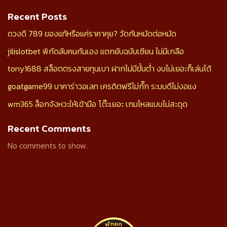
Recent Posts
ดวงดี 789 ของแท้หรือแค่ราคาคุย? วัดกันหมัดต่อหมัด
jilislotbet พิกัดลับคนกันเอง แตกยับฉบับเซียน ไม่มีเกลือ
tony1688 สล็อตตรงสายทุนเบา ฝากไม่มีขั้นต่ำ งบไม่เยอะก็เล่นได้
goatgame99 บาคาร่าวอเลท เครดิตฟรีไม่กั๊ก ระบบดีไม่งอแง
wm365 ล็อกจังหวะให้เข้ามือ โต๊ะเยอะ เกมไหลแบบไม่สะดุด
Recent Comments
No comments to show.