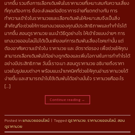
มากขึ้น รวมถึงการเลือกเดิมพันในราคามวยที่เหมาะสมกับความเสี่ยง
ที่คุณต้องการ ซึ่งจะส่งผลต่ออัตราการจ่ายที่แตกต่างกัน การ
ทำความเข้าใจในราคามวยและเลือกเดิมพันให้เหมาะสมจึงเป็นสิ่ง
สำคัญที่จะช่วยให้การแทงมวยของคุณมีประสิทธิภาพและทำกำไรได้
มากขึ้น สอนดูราคามวย แนะนำวิธีดูอย่างไร ให้เข้าใจแบบง่ายๆ การ
แทงมวยออนไลน์ไม่ได้เป็นเพียงแค่การเดิมพันเสี่ยงโชคเท่านั้น แต่
ต้องอาศัยความเข้าใจใน ราคามวย และ อัตราต่อรอง เพื่อช่วยให้คุณ
สามารถเลือกเดิมพันได้อย่างถูกต้องและเพิ่มโอกาสในการทำกำไรได้
อย่างมีประสิทธิภาพ วันนี้เราจะมา สอนดูราคามวย อธิบายถึงราคา
มวยในรูปแบบต่างๆ พร้อมแนะนำเทคนิคที่ช่วยให้คุณอ่านราคามวยได้
ง่ายขึ้น และสามารถนำไปใช้เดิมพันได้อย่างมั่นใจ ราคามวยคืออะไร
[…]
Continue reading
→
Posted in
แทงมวยออนไลน์
|
Tagged
ดูราคามวย
,
ราคามวยออนไลน์
,
สอน
ดูราคามวย