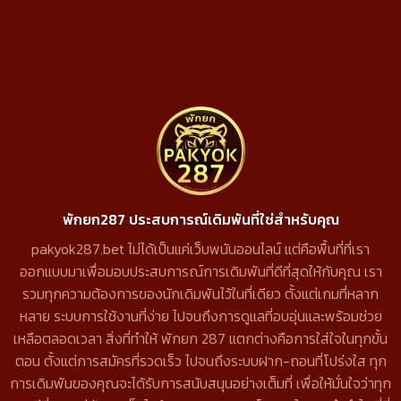
พักยก287 ประสบการณ์เดิมพันที่ใช่สำหรับคุณ
pakyok287.bet ไม่ได้เป็นแค่เว็บพนันออนไลน์ แต่คือพื้นที่ที่เรา
ออกแบบมาเพื่อมอบประสบการณ์การเดิมพันที่ดีที่สุดให้กับคุณ เรา
รวมทุกความต้องการของนักเดิมพันไว้ในที่เดียว ตั้งแต่เกมที่หลาก
หลาย ระบบการใช้งานที่ง่าย ไปจนถึงการดูแลที่อบอุ่นและพร้อมช่วย
เหลือตลอดเวลา สิ่งที่ทำให้ พักยก 287 แตกต่างคือการใส่ใจในทุกขั้น
ตอน ตั้งแต่การสมัครที่รวดเร็ว ไปจนถึงระบบฝาก-ถอนที่โปร่งใส ทุก
การเดิมพันของคุณจะได้รับการสนับสนุนอย่างเต็มที่ เพื่อให้มั่นใจว่าทุก