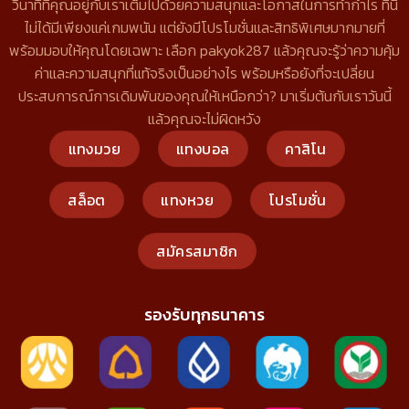
วินาทีที่คุณอยู่กับเราเต็มไปด้วยความสนุกและโอกาสในการทำกำไร ที่นี่
ไม่ได้มีเพียงแค่เกมพนัน แต่ยังมีโปรโมชั่นและสิทธิพิเศษมากมายที่
พร้อมมอบให้คุณโดยเฉพาะ เลือก pakyok287 แล้วคุณจะรู้ว่าความคุ้ม
ค่าและความสนุกที่แท้จริงเป็นอย่างไร พร้อมหรือยังที่จะเปลี่ยน
ประสบการณ์การเดิมพันของคุณให้เหนือกว่า? มาเริ่มต้นกับเราวันนี้
แล้วคุณจะไม่ผิดหวัง
แทงมวย
แทงบอล
คาสิโน
สล็อต
แทงหวย
โปรโมชั่น
สมัครสมาชิก
รองรับทุกธนาคาร