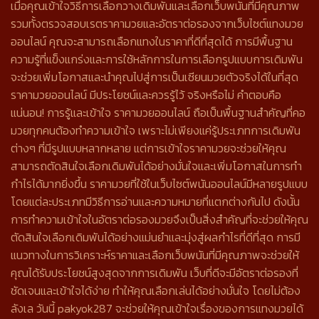
เมื่อคุณเข้าใจวิธีการเลือกวางเดิมพันและเลือกเว็บพนันที่มีคุณภาพ
รวมทั้งตรวจสอบเรตราคามวยและอัตราต่อรองจากเว็บไซต์แทงมวย
ออนไลน์ คุณจะสามารถเลือกแทงในราคาที่ดีที่สุดได้ การมีพื้นฐาน
ความรู้ที่แข็งแกร่งและการใช้หลักการในการเลือกรูปแบบการเดิมพัน
จะช่วยเพิ่มโอกาสและนำคุณไปสู่การเป็นเซียนมวยตัวจริงได้ในที่สุด
ราคามวยออนไลน์ มีประโยชน์และควรรู้ไว้ จริงหรือไม่ คำตอบคือ
แน่นอน! การรู้และเข้าใจ ราคามวยออนไลน์ ถือเป็นพื้นฐานสำคัญที่คอ
มวยทุกคนต้องทำความเข้าใจ เพราะไม่เพียงแค่รู้ประเภทการเดิมพัน
ต่างๆ ที่มีรูปแบบหลากหลาย แต่การเข้าใจราคามวยจะช่วยให้คุณ
สามารถตัดสินใจเลือกเดิมพันได้อย่างมั่นใจและเพิ่มโอกาสในการทำ
กำไรได้มากยิ่งขึ้น ราคามวยที่ใช้ในเว็บไซต์พนันออนไลน์มีหลายรูปแบบ
โดยแต่ละประเภทมีวิธีการอ่านและความหมายที่แตกต่างกันไป ดังนั้น
การทำความเข้าใจในอัตราต่อรองมวยจึงเป็นสิ่งสำคัญที่จะช่วยให้คุณ
ตัดสินใจเลือกเดิมพันได้อย่างแม่นยำและมุ่งสู่ผลกำไรที่ดีที่สุด การมี
แนวทางในการวิเคราะห์ราคาและเลือกเว็บพนันที่มีคุณภาพจะช่วยให้
คุณได้รับประโยชน์สูงสุดจากการเดิมพัน เว็บที่ดีจะมีอัตราต่อรองที่
ชัดเจนและเข้าใจได้ง่าย ทำให้คุณเลือกเล่นได้อย่างมั่นใจ โดยไม่ต้อง
ลังเล วันนี้ pakyok287 จะช่วยให้คุณเข้าใจเรื่องของการแทงมวยได้