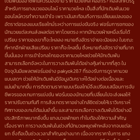
เดิมพันมืออาชีพไม่ควรมองข้าม ราคามวยไหล คืออะไร? คือสิ่งที่ควรรู้
สำหรับการแทงมวยออนไลน์ ราคามวยไหล เป็นสิ่งที่นักเดิมพันมวย
ออนไลน์ควรทำความเข้าใจ เพราะมันสะท้อนถึงการเปลี่ยนแปลงของ
อัตราต่อรองแบบเรียลไทม์ระหว่างการแข่งขันจริง ฟอร์มการชกของ
นักมวยแต่ละคนส่งผลต่อราคาโดยตรง หากนักมวยฝ่ายหนึ่งเริ่มได้
เปรียบ ราคาของเขาก็จะไหลลง หมายถึงอัตราจ่ายจะน้อยลง ในขณะ
ที่หากอีกฝ่ายเสียเปรียบ ราคาก็จะไหลขึ้น ซึ่งหมายถึงอัตราจ่ายที่มาก
ขึ้นนั่นเอง การเข้าใจกลไกของราคามวยไหลช่วยให้นักเดิมพัน
สามารถเลือกจังหวะในการวางเดิมพันได้อย่างคุ้มค่ามากที่สุด ใน
ปัจจุบันมีแพลตฟอร์มอย่าง pakyok287 ที่รองรับการดูราคามวย
แบบสดๆ ช่วยให้นักเดิมพันมีข้อมูลวิเคราะห์ได้อย่างต่อเนื่องและ
แม่นยำมากขึ้น การติดตามราคาแบบเรียลไทม์จึงเปรียบเสมือนการจับ
ชีพจรของเกมการแข่งขัน ฟอร์มของนักมวยที่เปลี่ยนไปจะส่งผลให้
ราคาปรับตามทันที การสังเกตราคาอย่างใกล้ชิดช่วยให้เราวิเคราะห์
ทิศทางของเกมได้แม่นยำขึ้น และสามารถเลือกวางเดิมพันได้อย่างมี
ประสิทธิภาพมากยิ่งขึ้น แทงมวยพักยก ทำไมต้องให้ความสำคัญ
เรื่องราคา การวางเดิมพันในช่วงที่นักมวยหยุดพักหลังจากจบแต่ละ
ยก ซึ่งถือเป็นช่วงเวลาสำคัญอย่างมาก เนื่องจากราคาในการ แทง