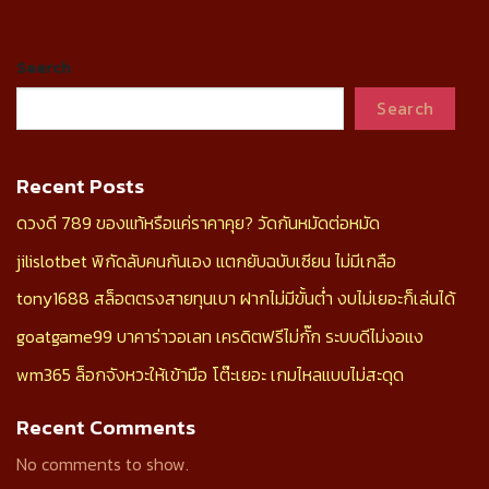
Search
Search
Recent Posts
ดวงดี 789 ของแท้หรือแค่ราคาคุย? วัดกันหมัดต่อหมัด
jilislotbet พิกัดลับคนกันเอง แตกยับฉบับเซียน ไม่มีเกลือ
tony1688 สล็อตตรงสายทุนเบา ฝากไม่มีขั้นต่ำ งบไม่เยอะก็เล่นได้
goatgame99 บาคาร่าวอเลท เครดิตฟรีไม่กั๊ก ระบบดีไม่งอแง
wm365 ล็อกจังหวะให้เข้ามือ โต๊ะเยอะ เกมไหลแบบไม่สะดุด
Recent Comments
No comments to show.