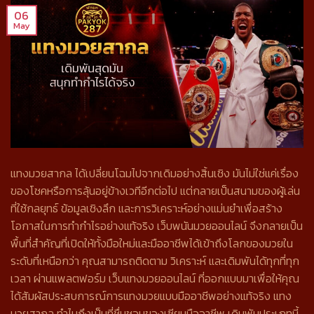
06
May
แทงมวยสากล ได้เปลี่ยนโฉมไปจากเดิมอย่างสิ้นเชิง มันไม่ใช่แค่เรื่อง
ของโชคหรือการลุ้นอยู่ข้างเวทีอีกต่อไป แต่กลายเป็นสนามของผู้เล่น
ที่ใช้กลยุทธ์ ข้อมูลเชิงลึก และการวิเคราะห์อย่างแม่นยำเพื่อสร้าง
โอกาสในการทำกำไรอย่างแท้จริง เว็บพนันมวยออนไลน์ จึงกลายเป็น
พื้นที่สำคัญที่เปิดให้ทั้งมือใหม่และมืออาชีพได้เข้าถึงโลกของมวยใน
ระดับที่เหนือกว่า คุณสามารถติดตาม วิเคราะห์ และเดิมพันได้ทุกที่ทุก
เวลา ผ่านแพลตฟอร์ม เว็บแทงมวยออนไลน์ ที่ออกแบบมาเพื่อให้คุณ
ได้สัมผัสประสบการณ์การแทงมวยแบบมืออาชีพอย่างแท้จริง แทง
มวยสากล ทำไมถึงเป็นที่ชื่นชอบของเซียนมืออาชีพ เดิมพันประเภทนี้