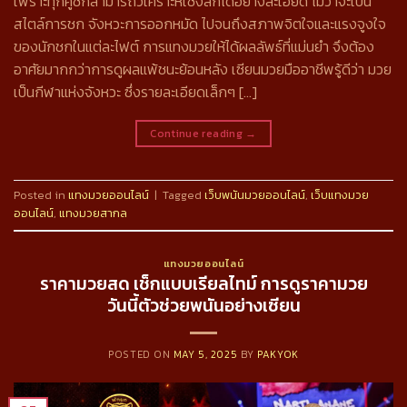
เพราะทุกคู่ชกสามารถวิเคราะห์เชิงลึกได้อย่างละเอียด ไม่ว่าจะเป็น
สไตล์การชก จังหวะการออกหมัด ไปจนถึงสภาพจิตใจและแรงจูงใจ
ของนักชกในแต่ละไฟต์ การแทงมวยให้ได้ผลลัพธ์ที่แม่นยำ จึงต้อง
อาศัยมากกว่าการดูผลแพ้ชนะย้อนหลัง เซียนมวยมืออาชีพรู้ดีว่า มวย
เป็นกีฬาแห่งจังหวะ ซึ่งรายละเอียดเล็กๆ […]
Continue reading
→
Posted in
แทงมวยออนไลน์
|
Tagged
เว็บพนันมวยออนไลน์
,
เว็บแทงมวย
ออนไลน์
,
แทงมวยสากล
แทงมวยออนไลน์
ราคามวยสด เช็กแบบเรียลไทม์ การดูราคามวย
วันนี้ตัวช่วยพนันอย่างเซียน
POSTED ON
MAY 5, 2025
BY
PAKYOK