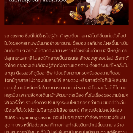
sa casino ชื่อนี้ไม่มีใครไม่รู้จัก ถ้าพูดถึงค่ายคาสิโนที่ขึ้นแท่นตัวท็อป
ในใจของคอเกมพนันมาอย่างยาวนาน ชื่อของ saก็น่าจะโผล่ขึ้นมาเป็น
อันดับต้น ๆ อย่างไม่ต้องสงสัย เพราะนี่คือหนึ่งในค่ายเบอร์ใหญ่ที่เคย
ปลุกกระแสคาสิโนสดให้กลายเป็นเทรนด์หลักของยุคออนไลน์ เรียกได้
ว่าใครเคยลองเล่นก็ต้องรู้สึกถึงความแตกต่าง ตั้งแต่ระบบที่ไหลลื่นไม่
สะดุด ดีลเลอร์ที่ดูมืออาชีพ ไปจนถึงความครบครันของเกมที่ตอบ
โจทย์ทุกสาย ไม่ว่าจะเป็นสายไพ่ สายดวง หรือสายวัดใจก็มีให้เล่นกัน
แบบจุใจ แม้จะยืนหนึ่งในวงการมานานแต่ sa คาสิโนออนไลน์ ก็ไม่เคย
หยุดนิ่ง เพราะยังคงเดินหน้าพัฒนาต่อเนื่อง ทั้งในเรื่องของเกมใหม่ๆ
ฟีเจอร์ล้ำๆ รวมถึงการปรับปรุงระบบให้เสถียรกว่าเดิม ชนิดที่ว่าเล่น
เมื่อไรก็มั่นใจได้ว่าไม่มีสะดุดให้เสียอารมณ์ ถ้าคุณยังไม่เคยได้ลอง
สมัคร sa gaming casino ตอนนี้ บอกเลยว่ากำลังพลาดของดีแบบ
สุด ๆ เพราะนี่คือช่วงเวลาที่ทางค่ายกำลังเดินหน้าเปลี่ยนเกม สร้าง
ประสบการณ์ใหม่ ๆ ที่ไม่ใช่แค่เล่นคาสิโนออนไลน์ธรรมดา แต่คือความ