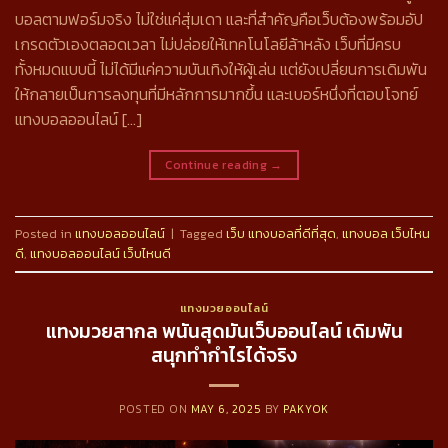
บอลตามฟอร์มจริง ไม่ใช่แค่สุ่มเดา และที่สำคัญคือเว็บต้องพร้อมอัป
เกรดตัวเองตลอดเวลา ไม่ปล่อยให้เทคโนโลยีล้าหลัง เว็บที่มีครบ
ทั้งหมดแบบนี้ ไม่ได้มีแค่ความบันเทิงให้ผู้เล่น แต่ยังเปลี่ยนการเดิมพัน
ให้กลายเป็นการลงทุนที่มีหลักการมากขึ้น และเบอร์หนึ่งที่ตอบโจทย์
แทงบอลออนไลน์ […]
Continue reading
→
Posted in
แทงบอลออนไลน์
|
Tagged
เว็บ แทงบอลที่ดีที่สุด
,
แทงบอล เว็บไหน
ดี
,
แทงบอลออนไลน์ เว็บไหนดี
แทงมวยออนไลน์
แทงมวยสากล พนันสุดมันเว็บออนไลน์ เดิมพัน
สนุกทำกำไรได้จริง
POSTED ON
MAY 6, 2025
BY
PAKYOK