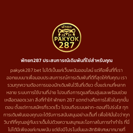
พักยก287 ประสบการณ์เดิมพันที่ใช่สำหรับคุณ
pakyok287.bet ไม่ได้เป็นแค่เว็บพนันออนไลน์ แต่คือพื้นที่ที่เรา
ออกแบบมาเพื่อมอบประสบการณ์การเดิมพันที่ดีที่สุดให้กับคุณ เรา
รวมทุกความต้องการของนักเดิมพันไว้ในที่เดียว ตั้งแต่เกมที่หลาก
หลาย ระบบการใช้งานที่ง่าย ไปจนถึงการดูแลที่อบอุ่นและพร้อมช่วย
เหลือตลอดเวลา สิ่งที่ทำให้ พักยก 287 แตกต่างคือการใส่ใจในทุกขั้น
ตอน ตั้งแต่การสมัครที่รวดเร็ว ไปจนถึงระบบฝาก-ถอนที่โปร่งใส ทุก
การเดิมพันของคุณจะได้รับการสนับสนุนอย่างเต็มที่ เพื่อให้มั่นใจว่าทุก
วินาทีที่คุณอยู่กับเราเต็มไปด้วยความสนุกและโอกาสในการทำกำไร ที่นี่
ไม่ได้มีเพียงแค่เกมพนัน แต่ยังมีโปรโมชั่นและสิทธิพิเศษมากมายที่