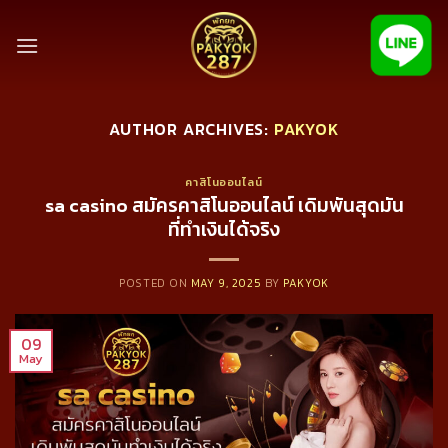
Skip
to
content
AUTHOR ARCHIVES:
PAKYOK
คาสิโนออนไลน์
sa casino สมัครคาสิโนออนไลน์ เดิมพันสุดมัน
ที่ทำเงินได้จริง
POSTED ON
MAY 9, 2025
BY
PAKYOK
09
May