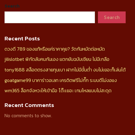
Search
Search
Recent Posts
ดวงดี 789 ของแท้หรือแค่ราคาคุย? วัดกันหมัดต่อหมัด
jilislotbet พิกัดลับคนกันเอง แตกยับฉบับเซียน ไม่มีเกลือ
tony1688 สล็อตตรงสายทุนเบา ฝากไม่มีขั้นต่ำ งบไม่เยอะก็เล่นได้
goatgame99 บาคาร่าวอเลท เครดิตฟรีไม่กั๊ก ระบบดีไม่งอแง
wm365 ล็อกจังหวะให้เข้ามือ โต๊ะเยอะ เกมไหลแบบไม่สะดุด
Recent Comments
No comments to show.