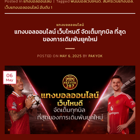
Posted in
แทงบอลออนไลน์
|
Tagged
พนันบอลเว็บไหนดี
,
สมัครเว็บแทงบอล
,
เว็บแทงบอลออนไลน์ อันดับ 1
แทงบอลออนไลน์
แทงบอลออนไลน์ เว็บไหนดี จัดเต็มทุกบิล ที่สุด
ของการเดิมพันยุคใหม่
POSTED ON
MAY 6, 2025
BY
PAKYOK
06
May