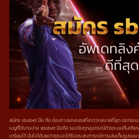
สมัคร sbobet มือ ถือ ช่องทางแทงบอลที่สะดวกสบายที่สุด ออกแบบม
เมนูที่ใช้งานง่าย sbobet มือถือ รองรับทุกอุปกรณ์ด้วยระบบที่เสถีย
เตรียมไว้ มั่นใจได้เลยว่าคุณจะได้รับประสบการณ์การเล่นเต็มรูปแบบ 