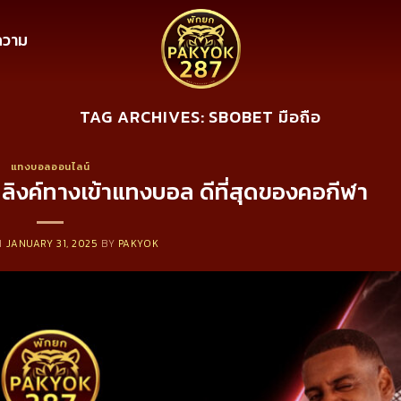
ความ
TAG ARCHIVES:
SBOBET มือถือ
แทงบอลออนไลน์
ทลิงค์ทางเข้าแทงบอล ดีที่สุดของคอกีฬา
N
JANUARY 31, 2025
BY
PAKYOK