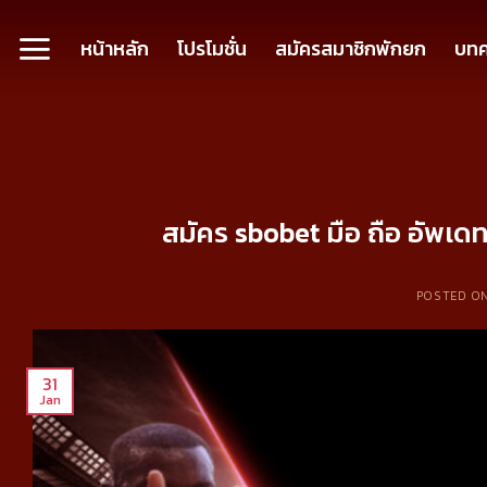
Skip
to
หน้าหลัก
โปรโมชั่น
สมัครสมาชิกพักยก
บท
content
สมัคร sbobet มือ ถือ อัพเด
POSTED O
31
Jan