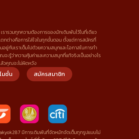
ุณ เรารวมทุกความต้องการของนักเดิมพันไว้ในที่เดียว
ตกต่างคือการใส่ใจในทุกขั้นตอน ตั้งแต่การสมัครที่
ี่คุณอยู่กับเราเต็มไปด้วยความสนุกและโอกาสในการทำ
จะรู้ว่าความคุ้มค่าและความสนุกที่แท้จริงเป็นอย่างไร
แล้วคุณจะไม่ผิดหวัง
โมชั่น
สมัครสมาชิก
pakyok287 มีการเดิมพันที่จัดหนักจัดเต็มทุกรูปแบบไม่