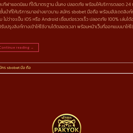
ะกีฬายอดนิยม ที่ได้มาตรฐาน มั่นคง ปลอดภัย พร้อมให้บริการตลอด 24 ช
้นนำที่ให้บริการมาอย่างยาวนาน สมัคร sbobet มือถือ พร้อมอัปเดตลิงก์ท
บ ไม่ว่าจะเป็น iOS หรือ Android เชื่อมต่อรวดเร็ว ปลอดภัย 100% เล่นได้อ
ปรับปรุงลิงก์ทางเข้าให้ใช้งานได้ตลอดเวลา พร้อมหน้าเว็บที่ออกแบบมาให้ใ
Continue reading
→
มัคร sbobet มือ ถือ