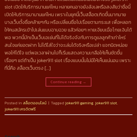
slot เปิดให้บริการนานแค่ไหน หลายคนอาจยังลังเลหรือสงสัยว่าชื่อนี้
เปิดให้บริการมานานแค่ไหน เพราะในยุคนี้เว็บสล็อตเกิดขึ้นมากมาย
บางเว็บตั้งชื่อคล้ายๆกัน หรือเปลี่ยนชื่อไปเรื่อยตามกระแส เพื่อหลอก
ให้คนสมัครเข้าไปเล่นแบบฉาบฉวย แล้วค่อยๆ หายเงียบเมื่อโกยเงินได้
พอ พวกนี้มักเป็นเว็บเอเย่นที่ไม่ได้จริงจังกับการดูแลลูกค้าเท่าไหร่
สนใจแค่ยอดฝาก ไม่ได้ใส่ใจว่าจะเล่นได้จริงหรือเปล่า แจกนิดหน่อย
พอให้ได้ใจ แต่พอเวลาผ่านไปก็เริ่มแสดงความเกลือให้เห็นชัดขึ้น
เรื่อยๆ แต่ถ้าเป็น joker911 slot เรื่องแบบนั้นไม่มีให้เห็นแน่นอน เพราะ
ที่นี่คือ สล็อตเว็บตรง […]
Continue reading
→
Posted in
สล็อตออนไลน์
|
Tagged
joker911 gaming
,
joker911 slot
,
joker911 เครดิตฟรี
Search