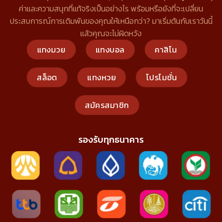
ค่าและความสนุกที่แท้จริงเป็นอย่างไร พร้อมหรือยังที่จะเปลี่ยน
ประสบการณ์การเดิมพันของคุณให้เหนือกว่า? มาเริ่มต้นกับเราวันนี้
แล้วคุณจะไม่ผิดหวัง
แทงมวย
แทงบอล
คาสิโน
สล็อต
แทงหวย
โปรโมชั่น
สมัครสมาชิก
รองรับทุกธนาคาร