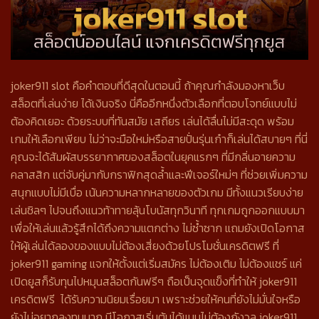
joker911 slot คือคำตอบที่ดีสุดในตอนนี้ ถ้าคุณกำลังมองหาเว็บ
สล็อตที่เล่นง่าย ได้เงินจริง นี่คืออีกหนึ่งตัวเลือกที่ตอบโจทย์แบบไม่
ต้องคิดเยอะ ด้วยระบบที่ทันสมัย เสถียร เล่นได้ลื่นไม่มีสะดุด พร้อม
เกมให้เลือกเพียบ ไม่ว่าจะมือใหม่หรือสายปั่นรุ่นเก๋าก็เล่นได้สบายๆ ที่นี่
คุณจะได้สัมผัสบรรยากาศของสล็อตในยุคแรกๆ ที่มีกลิ่นอายความ
คลาสสิก แต่จับคู่มากับกราฟิกสุดล้ำและฟีเจอร์ใหม่ๆ ที่ช่วยเพิ่มความ
สนุกแบบไม่มีเบื่อ เน้นความหลากหลายของตัวเกม มีทั้งแนวเรียบง่าย
เล่นชิลๆ ไปจนถึงแนวท้าทายลุ้นโบนัสทุกวินาที ทุกเกมถูกออกแบบมา
เพื่อให้เล่นแล้วรู้สึกได้ถึงความแตกต่าง ไม่ซ้ำซาก แถมยังเปิดโอกาส
ให้ผู้เล่นได้ลองของแบบไม่ต้องเสี่ยงด้วยโปรโมชั่นเครดิตฟรี ที่
joker911 gaming แจกให้ตั้งแต่เริ่มสมัคร ไม่ต้องเติม ไม่ต้องแชร์ แค่
เปิดยูสก็รับทุนไปหมุนสล็อตกันฟรีๆ ถือเป็นจุดแข็งที่ทำให้ joker911
เครดิตฟรี ได้รับความนิยมเรื่อยมา เพราะช่วยให้คนที่ยังไม่มั่นใจหรือ
ยังไม่อยากลงทุนมาก มีโอกาสเริ่มต้นได้แบบไม่ต้องกังวล joker911