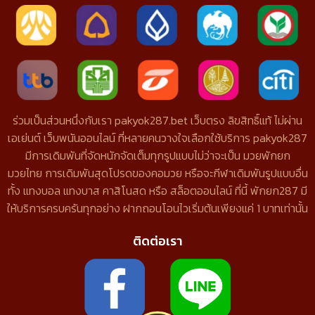
ร่วมเป็นส่วนหนึ่งกับเรา pakyok287.bet เว็บตรง ลิขสิทธิ์แท้ ไม่ผ่าน
เอเย่นต์ เว็บพนันออนไลน์ ที่หลายคนวางใจเลือกใช้บริการ pakyok287
มีการเดิมพันที่จัดหนักจัดเต็มทุกรูปแบบไม่ว่าจะเป็น มวยพักยก
มวยไทย การเดิมพันสุดโปรดของคอมวย หรือจะกีฬาเดิมพันรูปแบบอื่น
ทั้ง แทงบอล แทงบาส คาสิโนสด หรือ สล็อตออนไลน์ ที่นี้ พักยก287 มี
ให้บริการครบครันทุกอย่าง ฝากถอนโอนไวเริ่มต้นเพียงแค่ 1 บาทเท่านั้น
ติดต่อเรา