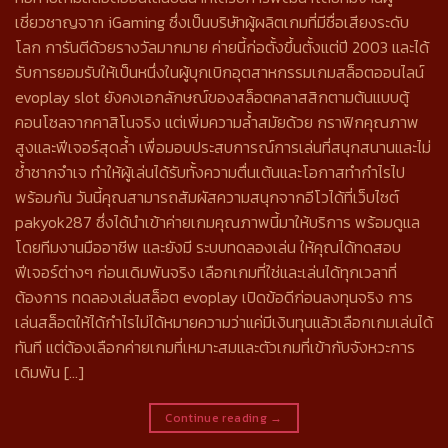
เชี่ยวชาญจาก iGaming ซึ่งเป็นบริษัทผู้ผลิตเกมที่มีชื่อเสียงระดับ
โลก การันตีด้วยรางวัลมากมาย ค่ายนี้ก่อตั้งขึ้นตั้งแต่ปี 2003 และได้
รับการยอมรับให้เป็นหนึ่งในผู้บุกเบิกอุตสาหกรรมเกมสล็อตออนไลน์
evoplay slot ยังคงเอกลักษณ์ของสล็อตคลาสสิกตามต้นแบบตู้
คอนโซลจากคาสิโนจริง แต่เพิ่มความล้ำสมัยด้วย กราฟิกคุณภาพ
สูงและฟีเจอร์สุดล้ำ เพื่อมอบประสบการณ์การเล่นที่สนุกสนานและไม่
ซ้ำซากจำเจ ทำให้ผู้เล่นได้รับทั้งความตื่นเต้นและโอกาสทำกำไรไป
พร้อมกัน วันนี้คุณสามารถสัมผัสความสนุกจากอีโวได้ที่เว็บไซต์
pakyok287 ซึ่งได้นำเข้าค่ายเกมคุณภาพนี้มาให้บริการ พร้อมดูแล
โดยทีมงานมืออาชีพ และยังมี ระบบทดลองเล่น ให้คุณได้ทดสอบ
ฟีเจอร์ต่างๆ ก่อนเดิมพันจริง เลือกเกมที่ใช่และเล่นได้ทุกเวลาที่
ต้องการ ทดลองเล่นสล็อต evoplay เปิดข้อดีก่อนลงทุนจริง การ
เล่นสล็อตให้ได้กำไรไม่ได้หมายความว่าแค่มีเงินทุนแล้วเลือกเกมเล่นได้
ทันที แต่ต้องเลือกค่ายเกมที่เหมาะสมและตัวเกมที่เข้ากับจังหวะการ
เดิมพัน […]
Continue reading
→