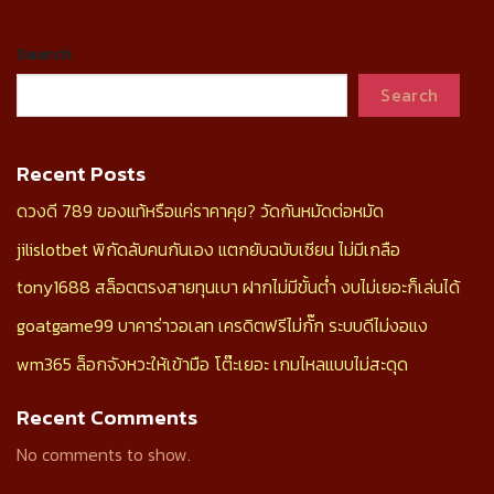
Search
Search
Recent Posts
ดวงดี 789 ของแท้หรือแค่ราคาคุย? วัดกันหมัดต่อหมัด
jilislotbet พิกัดลับคนกันเอง แตกยับฉบับเซียน ไม่มีเกลือ
tony1688 สล็อตตรงสายทุนเบา ฝากไม่มีขั้นต่ำ งบไม่เยอะก็เล่นได้
goatgame99 บาคาร่าวอเลท เครดิตฟรีไม่กั๊ก ระบบดีไม่งอแง
wm365 ล็อกจังหวะให้เข้ามือ โต๊ะเยอะ เกมไหลแบบไม่สะดุด
Recent Comments
No comments to show.