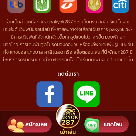
ร่วมเป็นส่วนหนึ่งกับเรา pakyok287.bet เว็บตรง ลิขสิทธิ์แท้ ไม่ผ่าน
เอเย่นต์ เว็บพนันออนไลน์ ที่หลายคนวางใจเลือกใช้บริการ pakyok287
มีการเดิมพันที่จัดหนักจัดเต็มทุกรูปแบบไม่ว่าจะเป็น มวยพักยก
มวยไทย การเดิมพันสุดโปรดของคอมวย หรือจะกีฬาเดิมพันรูปแบบอื่น
ทั้ง แทงบอล แทงบาส คาสิโนสด หรือ สล็อตออนไลน์ ที่นี้ พักยก287 มี
ให้บริการครบครันทุกอย่าง ฝากถอนโอนไวเริ่มต้นเพียงแค่ 1 บาทเท่านั้น
ติดต่อเรา
Copyright 2026 ©
PAKYOK287