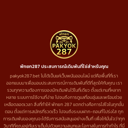
พักยก287 ประสบการณ์เดิมพันที่ใช่สำหรับคุณ
pakyok287.bet ไม่ได้เป็นแค่เว็บพนันออนไลน์ แต่คือพื้นที่ที่เรา
ออกแบบมาเพื่อมอบประสบการณ์การเดิมพันที่ดีที่สุดให้กับคุณ เรา
รวมทุกความต้องการของนักเดิมพันไว้ในที่เดียว ตั้งแต่เกมที่หลาก
หลาย ระบบการใช้งานที่ง่าย ไปจนถึงการดูแลที่อบอุ่นและพร้อมช่วย
เหลือตลอดเวลา สิ่งที่ทำให้ พักยก 287 แตกต่างคือการใส่ใจในทุกขั้น
ตอน ตั้งแต่การสมัครที่รวดเร็ว ไปจนถึงระบบฝาก-ถอนที่โปร่งใส ทุก
การเดิมพันของคุณจะได้รับการสนับสนุนอย่างเต็มที่ เพื่อให้มั่นใจว่าทุก
วินาทีที่คุณอยู่กับเราเต็มไปด้วยความสนุกและโอกาสในการทำกำไร ที่นี่