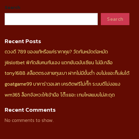
Search
Search
Recent Posts
ดวงดี 789 ของแท้หรือแค่ราคาคุย? วัดกันหมัดต่อหมัด
jilislotbet พิกัดลับคนกันเอง แตกยับฉบับเซียน ไม่มีเกลือ
tony1688 สล็อตตรงสายทุนเบา ฝากไม่มีขั้นต่ำ งบไม่เยอะก็เล่นได้
goatgame99 บาคาร่าวอเลท เครดิตฟรีไม่กั๊ก ระบบดีไม่งอแง
wm365 ล็อกจังหวะให้เข้ามือ โต๊ะเยอะ เกมไหลแบบไม่สะดุด
Recent Comments
No comments to show.