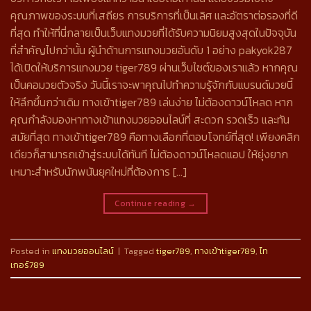
คุณภาพของระบบที่เสถียร การบริการที่เป็นเลิศ และอัตราต่อรองที่ดี
ที่สุด ทำให้ที่นี่กลายเป็นเว็บแทงมวยที่ได้รับความนิยมสูงสุดในปัจจุบัน
ที่สำคัญไปกว่านั้น ผู้นำด้านการแทงมวยอันดับ 1 อย่าง pakyok287
ได้เปิดให้บริการแทงมวย tiger789 ผ่านเว็บไซต์ของเราแล้ว หากคุณ
เป็นคอมวยตัวจริง วันนี้เราจะพาคุณไปทำความรู้จักกับแบรนด์มวยนี้
ให้ลึกขึ้นกว่าเดิม ทางเข้าtiger789 เล่นง่าย ไม่ต้องดาวน์โหลด หาก
คุณกำลังมองหาทางเข้าแทงมวยออนไลน์ที่ สะดวก รวดเร็ว และทัน
สมัยที่สุด ทางเข้าtiger789 คือทางเลือกที่ตอบโจทย์ที่สุด! เพียงคลิก
เดียวก็สามารถเข้าสู่ระบบได้ทันที ไม่ต้องดาวน์โหลดแอป ให้ยุ่งยาก
เหมาะสำหรับนักพนันยุคใหม่ที่ต้องการ […]
Continue reading
→
Posted in
แทงมวยออนไลน์
|
Tagged
tiger789
,
ทางเข้าtiger789
,
ไท
เกอร์789