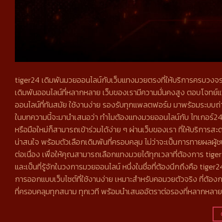
tiger24 เดิมพันมวยออนไลน์กับเว็บแทงมวยตรงที่ให้บริการครบวงจร 
เดิมพันออนไลน์ที่หลากหลาย เว็บของเรามีความมั่นคงสูง ตอบโจ
ออนไลน์ที่ทันสมัย ใช้งานง่าย รองรับทุกแพลตฟอร์ม มาพร้อมระบบถ่
ในบทความนี้จะมานำเสนอว่า ทำไมต้องแทงมวยออนไลน์กับ ไทเกอร์24 ก
หรือมือใหม่ก็สามารถเข้าร่วมได้ง่าย ๆ ผ่านเว็บของเรา ที่ให้บริก
น่าสนใจ พร้อมตัวเลือกเดิมพันที่ครอบคลุม ไม่ว่าจะเป็นการทายผลผ
ต่อเนื่อง เพื่อให้คุณสามารถเลือกแทงมวยได้ทุกเวลาที่ต้องการ tiger2
และเป็นที่รู้จักในวงการมวยออนไลน์ หนึ่งในชื่อที่ต้องนึกถึงคือ tiger
การออกแบบเว็บไซต์ที่ใช้งานง่าย เหมาะสำหรับคอมวยตัวจริง ที่ต
ที่ครอบคลุมทุกสนาม ทุกเวที พร้อมนำเสนออัตราต่อรองที่หลากหลาย 