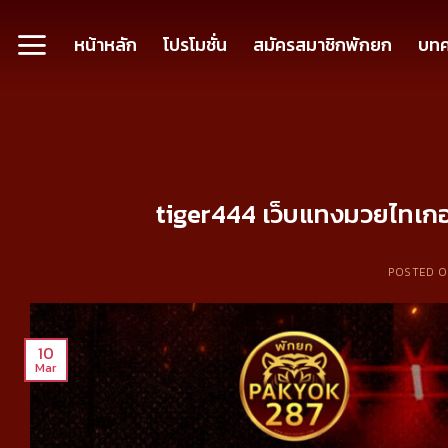
Skip
to
หน้าหลัก
โปรโมชั่น
สมัครสมาชิกพักยก
บท
content
tiger444 เว็บแทงมวยไทเกอร์
POSTED 
10
Mar