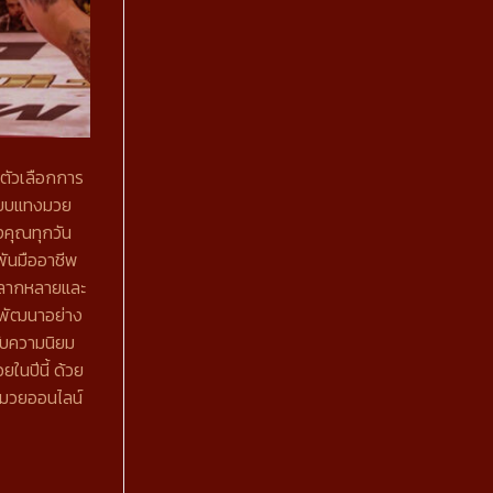
มตัวเลือกการ
ระบบแทงมวย
งคุณทุกวัน
พันมืออาชีพ
่หลากหลายและ
ารพัฒนาอย่าง
รับความนิยม
ยในปีนี้ ด้วย
งมวยออนไลน์