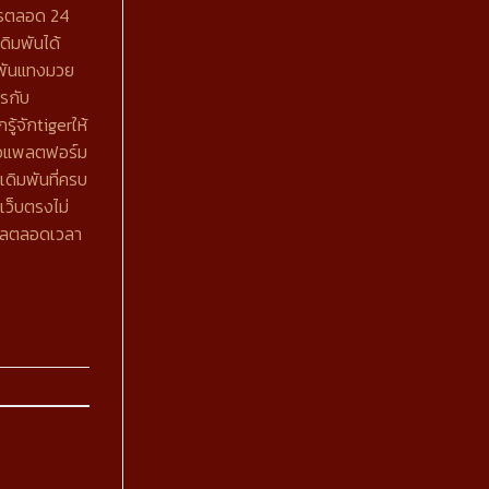
งจรตลอด 24
ดิมพันได้
มพันแทงมวย
รกับ
ู้จักtigerให้
คือแพลตฟอร์ม
ดิมพันที่ครบ
เว็บตรงไม่
ูแลตลอดเวลา