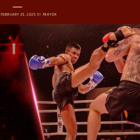
N
FEBRUARY 25, 2025
BY
PAKYOK