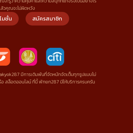
จะรู้ว่าความคุ้มค่าและความสนุกที่แท้จริงเป็นอย่างไร
แล้วคุณจะไม่ผิดหวัง
โมชั่น
สมัครสมาชิก
pakyok287 มีการเดิมพันที่จัดหนักจัดเต็มทุกรูปแบบไม่
สล็อตออนไลน์ ที่นี้ พักยก287 มีให้บริการครบครัน