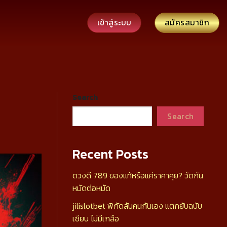
เข้าสู่ระบบ
สมัครสมาชิก
Search
Search
Recent Posts
ดวงดี 789 ของแท้หรือแค่ราคาคุย? วัดกัน
หมัดต่อหมัด
jilislotbet พิกัดลับคนกันเอง แตกยับฉบับ
เซียน ไม่มีเกลือ