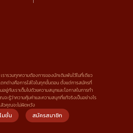
ุณ เรารวมทุกความต้องการของนักเดิมพันไว้ในที่เดียว
ตกต่างคือการใส่ใจในทุกขั้นตอน ตั้งแต่การสมัครที่
ี่คุณอยู่กับเราเต็มไปด้วยความสนุกและโอกาสในการทำ
จะรู้ว่าความคุ้มค่าและความสนุกที่แท้จริงเป็นอย่างไร
แล้วคุณจะไม่ผิดหวัง
โมชั่น
สมัครสมาชิก