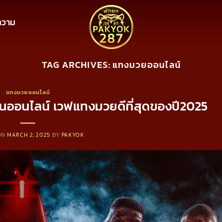
ความ
TAG ARCHIVES:
แทงมวยออนไลน์
แทงมวยออนไลน์
ันออนไลน์ เวฟแทงมวยดีที่สุดของปี2025
ON
MARCH 2, 2025
BY
PAKYOK