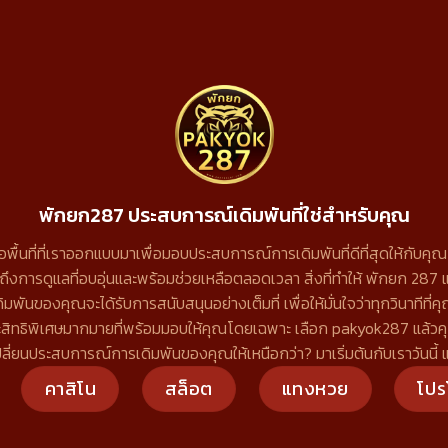
พักยก287 ประสบการณ์เดิมพันที่ใช่สำหรับคุณ
อพื้นที่ที่เราออกแบบมาเพื่อมอบประสบการณ์การเดิมพันที่ดีที่สุดให้กับค
ถึงการดูแลที่อบอุ่นและพร้อมช่วยเหลือตลอดเวลา สิ่งที่ทำให้ พักยก 287 แ
พันของคุณจะได้รับการสนับสนุนอย่างเต็มที่ เพื่อให้มั่นใจว่าทุกวินาทีท
่นและสิทธิพิเศษมากมายที่พร้อมมอบให้คุณโดยเฉพาะ เลือก pakyok287 แล้วคุณ
ปลี่ยนประสบการณ์การเดิมพันของคุณให้เหนือกว่า? มาเริ่มต้นกับเราวันนี้ 
คาสิโน
สล็อต
แทงหวย
โปร