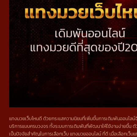
แทงมวยเว็บไหนดี ด้วยกระแสความนิยมที่เพิ่มขึ้นการเดิมพันออนไลน์
บริการแบบครบวงจร ทั้งระบบการเดิมพันที่พัฒนาให้ใช้งานง่ายขึ้น ตัวเล
เป็นปัจจัยสำคัญในการเลือกเว็บ แทงมวยออนไลน์ ที่ดี เมื่อเลือกเ