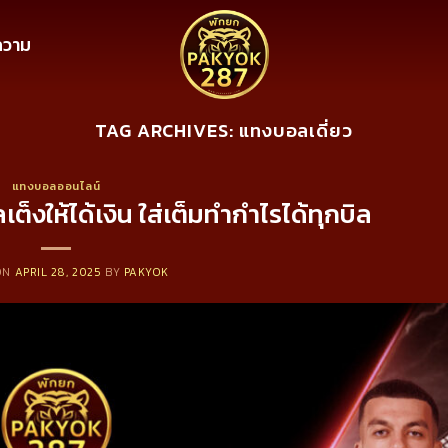
ความ
TAG ARCHIVES:
แทงบอลเดี่ยว
แทงบอลออนไลน์
ต็งให้ได้เงิน ใส่เต็มทำกำไรได้ทุกบิล
ON
APRIL 28, 2025
BY
PAKYOK