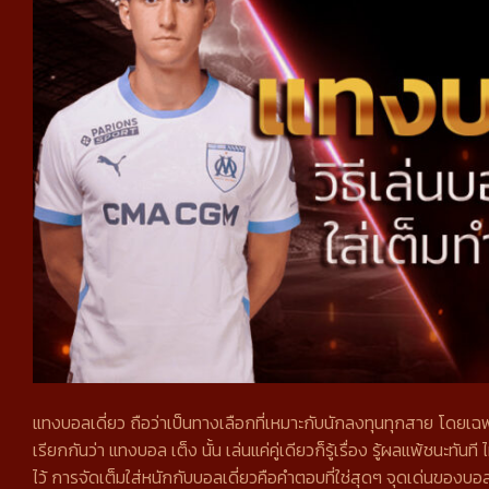
แทงบอลเดี่ยว ถือว่าเป็นทางเลือกที่เหมาะกับนักลงทุนทุกสาย โดยเฉพ
เรียกกันว่า แทงบอล เต็ง นั้น เล่นแค่คู่เดียวก็รู้เรื่อง รู้ผลแพ้ชนะทันท
ไว้ การจัดเต็มใส่หนักกับบอลเดี่ยวคือคำตอบที่ใช่สุดๆ จุดเด่นของบอลเด