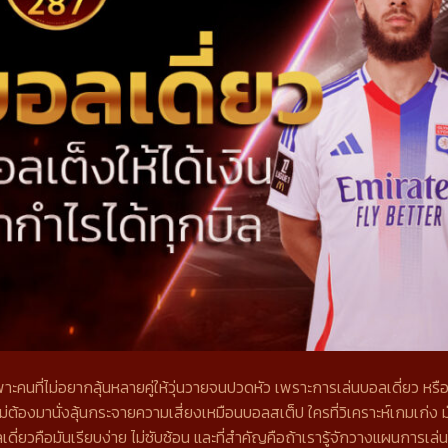
าะคนที่ไม่อยากลุ้นหลายคู่ให้วุ่นวายจนปวดหัว เพราะการเล่นบอลเดี่ยว หรื
ี ไม่ต้องมานั่งลุ้นกระจายความเสี่ยงเหมือนบอลสเต็ป ใครที่วิเคราะห์เกมเก่ง มั่น
ี่ยวคือมันเรียบง่าย ไม่ซับซ้อน และที่สำคัญคือถ้าเรารู้จักวางแผนการเล่นให