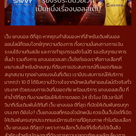
เว็บ แทงบอล ดีที่สุด หากคุณกำลังมองหาที่สำหรับเดิมพันบอล
ออนไลน์ที่ตอบโจทย์ทุกความต้องการ ทั้งความมั่นคงทางการเงิน
ระบบใช้งานทันสมัย และการทำธุรกรรมอัตโนมัติ รองรับทุกธนาคาร
ชั้นนำ รวมถึงการ แทงบอลวอเลท เว็บไซต์ของเราคือทางเลือกที่
เหมาะสมสำหรับนักลงทุน ที่ต้องการประสบการณ์ที่ปลอดภัยและ
สนุกสนาน ทุกอย่างครบจบในที่เดียว เรามีประสบการณ์ให้บริการ
มากกว่า 10 ปี ได้รับความไว้วางใจจากนักพนันกีฬาออนไลน์ตัวจริงทั่ว
ประเทศ ด้วยระบบการเงินที่ปลอดภัย พร้อมบริการ แทงบอลสเต็ป ที่
ค่าน้ำดีที่สุด ทีมงานพร้อมให้บริการตลอด 24 ชั่วโมง ใช้เวลาไม่กี่
วินาทีเริ่มเดิมพันได้ทันที เว็บ แทงบอล ดีที่สุด ที่เปิดให้เดิมพันครบทุก
ประเภท ดียังไง? เว็บแทงบอลที่ครองใจนักพนัน ควรเป็นเว็บไซต์ที่เปิด
ให้เดิมพันครบทุกประเภทและมีการบริการที่มีคุณภาพ ทำไมต้องเลือก
เว็บ แทงบอล ดีที่สุด? เพราะการเลือกเว็บไซต์ที่เชื่อถือได้เป็นสิ่ง
สำคัญสำหรับนักลงทุนที่ต้องการความปลอดภัยและหลีกเลี่ยงการ