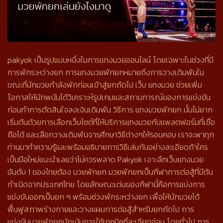
pakyok เป็นรูปแบบหนึ่งในการแทงมวยออนไลน์ โดยเฉพาะในช่วงที่มี
การพักระหว่างยก การแทงมวยพักยกหมายถึงการวางเดิมพันใน
ขณะที่นักมวยกำลังพักก่อนเข้าสู่ยกถัดไป เว็บ แทงมวย ช่วยเพิ่ม
โอกาสให้นักพนันได้วิเคราะห์รูปเกมและสถานการณ์ของการแข่งขัน
ก่อนทำการตัดสินใจลงเงินเดิมพัน วิธีการ แทงมวยพักยก นั้นไม่ยาก
เริ่มต้นด้วยการเลือกเว็บไซต์ที่ให้บริการแทงมวยกับแพลตฟอร์มที่เชื่อ
ถือได้ และเลือกวางเดิมพันจารศึกษาวิธีต่างๆให้รอบคอบ เราจะพาทุก
ท่านมาทำความรู้และพร้อมอธิบายการวิธีเล่นกันอย่างละเอียดถ้าใคร
เป็นมือใหม่แนะนำเลยว่าไม่ควรพลาด Pakyok เจาะลึกเว็บแทงมวย
อันดับ 1 ของไทยต้อง มวยพักยก มวยพักยกเป็นกีฬาการต่อสู้ที่มีต้น
กำเนิดจากประเทศไทย โดยลักษณะเด่นของกีฬานี้คือการแบ่งการ
แข่งขันออกเป็นยก ๆ พร้อมช่วงพักระหว่างยก เพื่อให้นักมวยได้
ฟื้นฟูสภาพร่างกายและวางแผนการต่อสู้สำหรับยกถัดไป การ
แข่งขันมวยพักยกมักเน้นการใช้เทคนิคที่ละเอียดอ่อน โดยทั่วไป การ