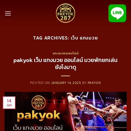
Skip
to
content
TAG ARCHIVES:
เว็บ แทงมวย
แทงมวยออนไลน์
pakyok เว็บ แทงมวย ออนไลน์ มวยพักยกเล่น
ยังไงมาดู
POSTED ON
JANUARY 14, 2025
BY
PAKYOK
14
Jan