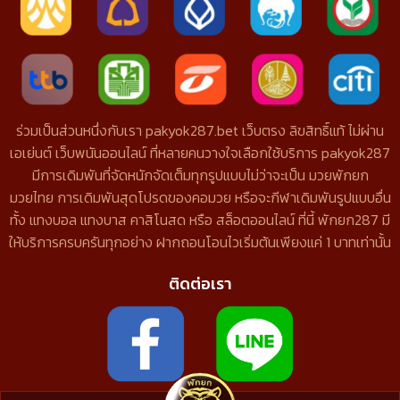
ร่วมเป็นส่วนหนึ่งกับเรา pakyok287.bet เว็บตรง ลิขสิทธิ์แท้ ไม่ผ่าน
เอเย่นต์ เว็บพนันออนไลน์ ที่หลายคนวางใจเลือกใช้บริการ pakyok287
มีการเดิมพันที่จัดหนักจัดเต็มทุกรูปแบบไม่ว่าจะเป็น มวยพักยก
มวยไทย การเดิมพันสุดโปรดของคอมวย หรือจะกีฬาเดิมพันรูปแบบอื่น
ทั้ง แทงบอล แทงบาส คาสิโนสด หรือ สล็อตออนไลน์ ที่นี้ พักยก287 มี
ให้บริการครบครันทุกอย่าง ฝากถอนโอนไวเริ่มต้นเพียงแค่ 1 บาทเท่านั้น
ติดต่อเรา