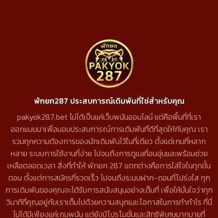
พักยก287 ประสบการณ์เดิมพันที่ใช่สำหรับคุณ
pakyok287.bet ไม่ได้เป็นแค่เว็บพนันออนไลน์ แต่คือพื้นที่ที่เรา
ออกแบบมาเพื่อมอบประสบการณ์การเดิมพันที่ดีที่สุดให้กับคุณ เรา
รวมทุกความต้องการของนักเดิมพันไว้ในที่เดียว ตั้งแต่เกมที่หลาก
หลาย ระบบการใช้งานที่ง่าย ไปจนถึงการดูแลที่อบอุ่นและพร้อมช่วย
เหลือตลอดเวลา สิ่งที่ทำให้ พักยก 287 แตกต่างคือการใส่ใจในทุกขั้น
ตอน ตั้งแต่การสมัครที่รวดเร็ว ไปจนถึงระบบฝาก-ถอนที่โปร่งใส ทุก
การเดิมพันของคุณจะได้รับการสนับสนุนอย่างเต็มที่ เพื่อให้มั่นใจว่าทุก
วินาทีที่คุณอยู่กับเราเต็มไปด้วยความสนุกและโอกาสในการทำกำไร ที่นี่
ไม่ได้มีเพียงแค่เกมพนัน แต่ยังมีโปรโมชั่นและสิทธิพิเศษมากมายที่