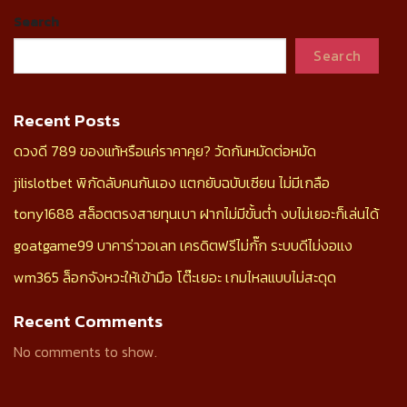
Search
Search
Recent Posts
ดวงดี 789 ของแท้หรือแค่ราคาคุย? วัดกันหมัดต่อหมัด
jilislotbet พิกัดลับคนกันเอง แตกยับฉบับเซียน ไม่มีเกลือ
tony1688 สล็อตตรงสายทุนเบา ฝากไม่มีขั้นต่ำ งบไม่เยอะก็เล่นได้
goatgame99 บาคาร่าวอเลท เครดิตฟรีไม่กั๊ก ระบบดีไม่งอแง
wm365 ล็อกจังหวะให้เข้ามือ โต๊ะเยอะ เกมไหลแบบไม่สะดุด
Recent Comments
No comments to show.