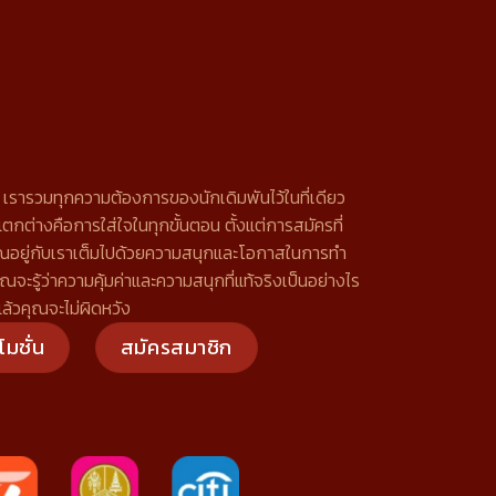
ุณ เรารวมทุกความต้องการของนักเดิมพันไว้ในที่เดียว
ตกต่างคือการใส่ใจในทุกขั้นตอน ตั้งแต่การสมัครที่
ี่คุณอยู่กับเราเต็มไปด้วยความสนุกและโอกาสในการทำ
จะรู้ว่าความคุ้มค่าและความสนุกที่แท้จริงเป็นอย่างไร
แล้วคุณจะไม่ผิดหวัง
โมชั่น
สมัครสมาชิก