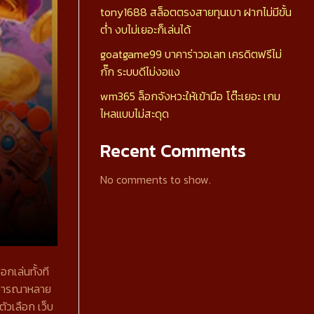
tony1688 สล็อตตรงสายทุนเบา ฝากไม่มีขั้น
ต่ำ งบไม่เยอะก็เล่นได้
goatgame99 บาคาร่าวอเลท เครดิตฟรีไม่
กั๊ก ระบบดีไม่งอแง
wm365 ล็อกจังหวะให้เข้ามือ โต๊ะเยอะ เกม
ไหลแบบไม่สะดุด
Recent Comments
No comments to show.
อกเล่นทั้งที
พิจารณาหลาย
ัวเลือก เว็บ