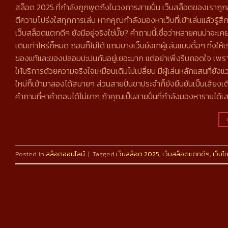
สล็อต 2025 ที่กำลังถูกพูดถึงในวงการสายปั่น เว็บสล็อตของเราถ
ตีความโปร่งใสทุกการเล่น หากคุณกำลังมองหาเว็บที่เข้าเล่นแล้วรู้สึก
เว็บสล็อตแตกดีๆ ยังมีอยู่จริงใช่มั๊ย? คำถามนี้เชื่อว่าหลายคนน่าจะ
เติมเท่าไหร่ก็หมด ถอนก็ไม่ได้ แถมบางเว็บยังเทผู้เล่นแบบดื้อๆ ทิ้งให
ของแท้และของปลอมปะปนกันอยู่เยอะมาก แต่อย่าเพิ่งรีบถอดใจ เพราะในป
ให้บริการด้วยความจริงใจเหมือนเดิมไม่เปลี่ยน มีผู้เล่นหลักแสนที่ยังแวะ
ใหม่ก็เข้ามาลองได้สบายๆ ส่วนสายปั่นขาประจำก็ยังยืนยันเป็นเสียงเดี
คำถามที่หาคำตอบได้ไม่ยาก ถ้าคุณเป็นสายปั่นที่กำลังมองหารายได้เสร
Posted in
สล็อตออนไลน์
|
Tagged
เว็บสล็อต 2025
,
เว็บสล็อตแตกดีๆ
,
เว็บไ