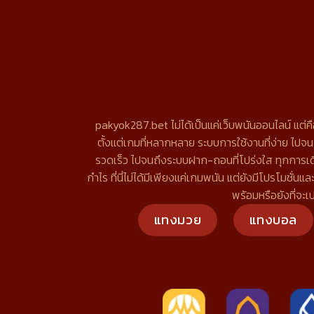
pakyok287.bet ไม่ได้เป็นแค่เว็บพนันออนไลน์ แต่คื
ตั้งแต่เกมที่หลากหลาย ระบบการใช้งานที่ง่าย ไปจน
รวดเร็ว ไปจนถึงระบบฝาก-ถอนที่โปร่งใส ทุกการเดิม
กำไร ที่นี่ไม่ได้มีเพียงแค่เกมพนัน แต่ยังมีโปรโมชั
พร้อมหรือยังที่จะเ
แทงมวย
แทงบอล