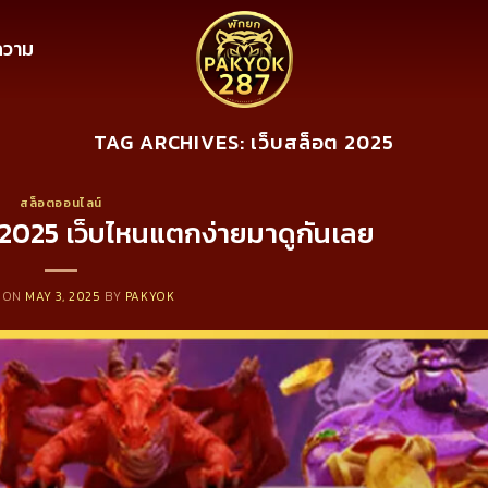
ความ
TAG ARCHIVES:
เว็บสล็อต 2025
สล็อตออนไลน์
ี2025 เว็บไหนแตกง่ายมาดูกันเลย
 ON
MAY 3, 2025
BY
PAKYOK