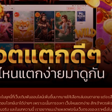
ยุคนี้ที่เว็บเดิมพันออนไลน์เพิ่มขึ้นมากมายให้เลือกเล่นจนตาลาย แต่จะเลื
่ไม่ตอบโจทย์เอาได้ง่ายๆ เพราะฉะนั้นการจะหา เว็บไหนแตกง่าย สักเจ้าควร
้ใช้งานจริง และในบทความนี้ เราอยากแนะนำแพลตฟอร์มเว็บตรงของเราหนึ่งในต