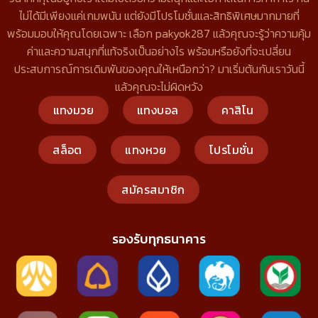
ไม่ได้มีเพียงแค่เกมพนัน แต่ยังมีโปรโมชั่นและสิทธิพิเศษมากมายที่
พร้อมมอบให้คุณโดยเฉพาะ เลือก pakyok287 แล้วคุณจะรู้ว่าความคุ้ม
ค่าและความสนุกที่แท้จริงเป็นอย่างไร พร้อมหรือยังที่จะเปลี่ยน
ประสบการณ์การเดิมพันของคุณให้เหนือกว่า? มาเริ่มต้นกับเราวันนี้
แล้วคุณจะไม่ผิดหวัง
แทงมวย
แทงบอล
คาสิโน
สล็อต
แทงหวย
โปรโมชั่น
สมัครสมาชิก
รองรับทุกธนาคาร