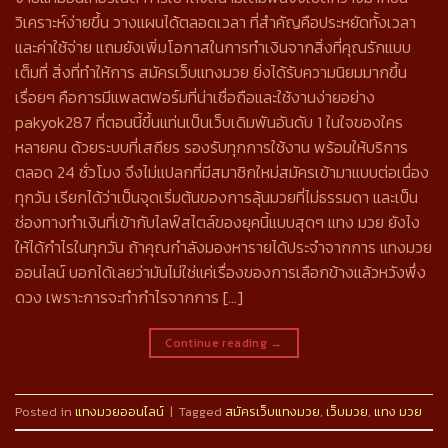
วิเคราะห์ง่ายขึ้น วางแผนได้ตลอดเวลา ที่สำคัญคือประหยัดทั้งเวลา
และค่าใช้จ่าย แถมยังเพิ่มโอกาสในการทำเงินจากสิ่งที่คุณรักแบบ
เต็มที่ สิ่งที่ทำให้การ สมัครเว็บแทงมวย ยิ่งได้รับความนิยมมากขึ้น
เรื่อยๆ คือการมีแพลตฟอร์มที่น่าเชื่อถือและใช้งานง่ายอย่าง
pakyok287 ที่ตอนนี้ขึ้นแท่นเป็นเว็บเดิมพันอันดับ 1 ในใจของใคร
หลายคน ด้วยระบบที่เสถียร รองรับทุกการใช้งาน พร้อมให้บริการ
ตลอด 24 ชั่วโมง จึงไม่แปลกที่มีสมาชิกใหม่สมัครเข้ามาแบบต่อเนื่อง
ทุกวัน เรียกได้ว่าเป็นจุดเริ่มต้นของการลุ้นมวยที่ไม่ธรรมดา และเป็น
ช่องทางทำเงินที่เข้ากับไลฟ์สไตล์ของยุคนี้แบบสุดๆ แทง มวย ยังไง
ให้ได้กำไรในทุกวัน ถ้าคุณกำลังมองหารายได้ประจำจากการ แทงมวย
ออนไลน์ บอกได้เลยว่ามันไม่ใช่แค่เรื่องของการเลือกข้างแล้วหวังพึ่ง
ดวง เพราะการจะทำกำไรจากการ […]
Continue reading
→
Posted in
แทงมวยออนไลน์
|
Tagged
สมัครเว็บแทงมวย
,
เว็บมวย
,
แทง มวย