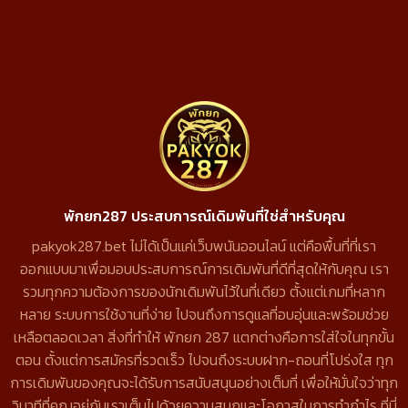
พักยก287 ประสบการณ์เดิมพันที่ใช่สำหรับคุณ
pakyok287.bet ไม่ได้เป็นแค่เว็บพนันออนไลน์ แต่คือพื้นที่ที่เรา
ออกแบบมาเพื่อมอบประสบการณ์การเดิมพันที่ดีที่สุดให้กับคุณ เรา
รวมทุกความต้องการของนักเดิมพันไว้ในที่เดียว ตั้งแต่เกมที่หลาก
หลาย ระบบการใช้งานที่ง่าย ไปจนถึงการดูแลที่อบอุ่นและพร้อมช่วย
เหลือตลอดเวลา สิ่งที่ทำให้ พักยก 287 แตกต่างคือการใส่ใจในทุกขั้น
ตอน ตั้งแต่การสมัครที่รวดเร็ว ไปจนถึงระบบฝาก-ถอนที่โปร่งใส ทุก
การเดิมพันของคุณจะได้รับการสนับสนุนอย่างเต็มที่ เพื่อให้มั่นใจว่าทุก
วินาทีที่คุณอยู่กับเราเต็มไปด้วยความสนุกและโอกาสในการทำกำไร ที่นี่