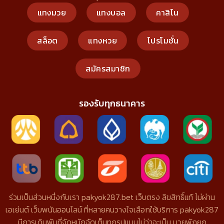
แทงมวย
แทงบอล
คาสิโน
สล็อต
แทงหวย
โปรโมชั่น
สมัครสมาชิก
รองรับทุกธนาคาร
ร่วมเป็นส่วนหนึ่งกับเรา pakyok287.bet เว็บตรง ลิขสิทธิ์แท้ ไม่ผ่าน
เอเย่นต์ เว็บพนันออนไลน์ ที่หลายคนวางใจเลือกใช้บริการ pakyok287
มีการเดิมพันที่จัดหนักจัดเต็มทุกรูปแบบไม่ว่าจะเป็น มวยพักยก