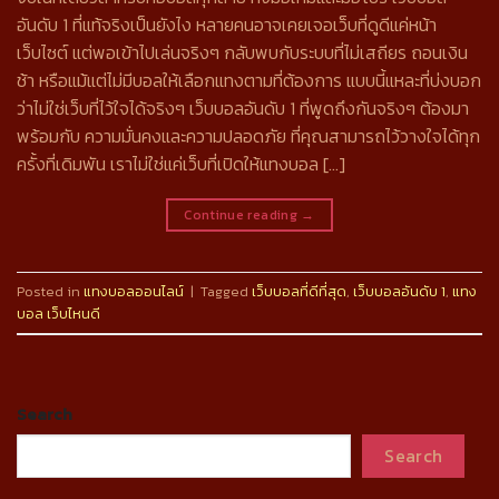
อันดับ 1 ที่แท้จริงเป็นยังไง หลายคนอาจเคยเจอเว็บที่ดูดีแค่หน้า
เว็บไซต์ แต่พอเข้าไปเล่นจริงๆ กลับพบกับระบบที่ไม่เสถียร ถอนเงิน
ช้า หรือแม้แต่ไม่มีบอลให้เลือกแทงตามที่ต้องการ แบบนี้แหละที่บ่งบอก
ว่าไม่ใช่เว็บที่ไว้ใจได้จริงๆ เว็บบอลอันดับ 1 ที่พูดถึงกันจริงๆ ต้องมา
พร้อมกับ ความมั่นคงและความปลอดภัย ที่คุณสามารถไว้วางใจได้ทุก
ครั้งที่เดิมพัน เราไม่ใช่แค่เว็บที่เปิดให้แทงบอล […]
Continue reading
→
Posted in
แทงบอลออนไลน์
|
Tagged
เว็บบอลที่ดีที่สุด
,
เว็บบอลอันดับ 1
,
แทง
บอล เว็บไหนดี
Search
Search