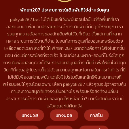
พักยก287 ประสบการณ์เดิมพันที่ใช่สำหรับคุณ
pakyok287.bet ไม่ได้เป็นแค่เว็บพนันออนไลน์ แต่คือพื้นที่ที่เรา
ออกแบบมาเพื่อมอบประสบการณ์การเดิมพันที่ดีที่สุดให้กับคุณ เรา
รวมทุกความต้องการของนักเดิมพันไว้ในที่เดียว ตั้งแต่เกมที่หลาก
หลาย ระบบการใช้งานที่ง่าย ไปจนถึงการดูแลที่อบอุ่นและพร้อมช่วย
เหลือตลอดเวลา สิ่งที่ทำให้ พักยก 287 แตกต่างคือการใส่ใจในทุกขั้น
ตอน ตั้งแต่การสมัครที่รวดเร็ว ไปจนถึงระบบฝาก-ถอนที่โปร่งใส ทุก
การเดิมพันของคุณจะได้รับการสนับสนุนอย่างเต็มที่ เพื่อให้มั่นใจว่าทุก
วินาทีที่คุณอยู่กับเราเต็มไปด้วยความสนุกและโอกาสในการทำกำไร ที่นี่
ไม่ได้มีเพียงแค่เกมพนัน แต่ยังมีโปรโมชั่นและสิทธิพิเศษมากมายที่
พร้อมมอบให้คุณโดยเฉพาะ เลือก pakyok287 แล้วคุณจะรู้ว่าความคุ้ม
ค่าและความสนุกที่แท้จริงเป็นอย่างไร พร้อมหรือยังที่จะเปลี่ยน
ประสบการณ์การเดิมพันของคุณให้เหนือกว่า? มาเริ่มต้นกับเราวันนี้
แล้วคุณจะไม่ผิดหวัง
แทงมวย
แทงบอล
คาสิโน