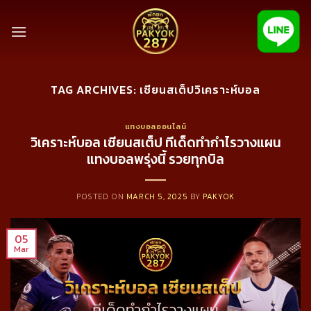
Skip
to
content
TAG ARCHIVES:
เซียนสเต็ปวิเคราะห์บอล
แทงบอลออนไลน์
วิเคราะห์บอล เซียนสเต็ป ทีเด็ดทำกำไรวางแผน
แทงบอลพรุ่งนี้ รวยทุกบิล
POSTED ON
MARCH 5, 2025
BY
PAKYOK
05
Mar