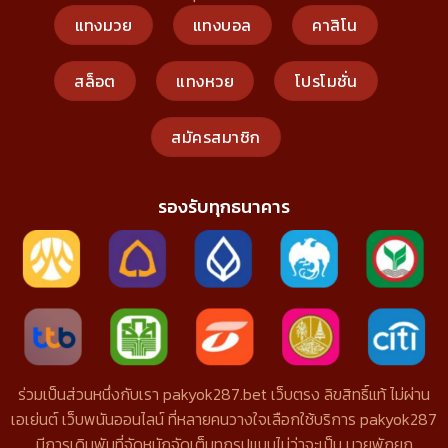
แทงมวย
แทงบอล
คาสิโน
สล็อต
แทงหวย
โปรโมชั่น
สมัครสมาชิก
รองรับทุกธนาคาร
ร่วมเป็นส่วนหนึ่งกับเรา pakyok287.bet เว็บตรง ลิขสิทธิ์แท้ ไม่ผ่าน
เอเย่นต์ เว็บพนันออนไลน์ ที่หลายคนวางใจเลือกใช้บริการ pakyok287
มีการเดิมพันที่จัดหนักจัดเต็มทุกรูปแบบไม่ว่าจะเป็น มวยพักยก