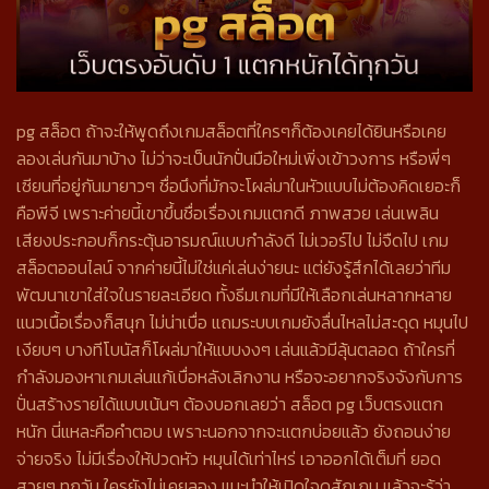
pg สล็อต ถ้าจะให้พูดถึงเกมสล็อตที่ใครๆก็ต้องเคยได้ยินหรือเคย
ลองเล่นกันมาบ้าง ไม่ว่าจะเป็นนักปั่นมือใหม่เพิ่งเข้าวงการ หรือพี่ๆ
เซียนที่อยู่กันมายาวๆ ชื่อนึงที่มักจะโผล่มาในหัวแบบไม่ต้องคิดเยอะก็
คือพีจี เพราะค่ายนี้เขาขึ้นชื่อเรื่องเกมแตกดี ภาพสวย เล่นเพลิน
เสียงประกอบก็กระตุ้นอารมณ์แบบกำลังดี ไม่เวอร์ไป ไม่จืดไป เกม
สล็อตออนไลน์ จากค่ายนี้ไม่ใช่แค่เล่นง่ายนะ แต่ยังรู้สึกได้เลยว่าทีม
พัฒนาเขาใส่ใจในรายละเอียด ทั้งธีมเกมที่มีให้เลือกเล่นหลากหลาย
แนวเนื้อเรื่องก็สนุก ไม่น่าเบื่อ แถมระบบเกมยังลื่นไหลไม่สะดุด หมุนไป
เงียบๆ บางทีโบนัสก็โผล่มาให้แบบงงๆ เล่นแล้วมีลุ้นตลอด ถ้าใครที่
กำลังมองหาเกมเล่นแก้เบื่อหลังเลิกงาน หรือจะอยากจริงจังกับการ
ปั่นสร้างรายได้แบบเน้นๆ ต้องบอกเลยว่า สล็อต pg เว็บตรงแตก
หนัก นี่แหละคือคำตอบ เพราะนอกจากจะแตกบ่อยแล้ว ยังถอนง่าย
จ่ายจริง ไม่มีเรื่องให้ปวดหัว หมุนได้เท่าไหร่ เอาออกได้เต็มที่ ยอด
สวยๆ ทุกวัน ใครยังไม่เคยลอง แนะนำให้เปิดใจดูสักเกม แล้วจะรู้ว่า