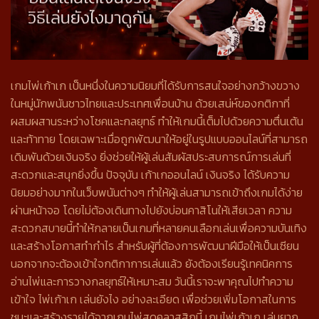
เกมไพ่เก้าเก เป็นหนึ่งในความนิยมที่ได้รับการสนใจอย่างกว้างขวาง
ในหมู่นักพนันชาวไทยและประเทศเพื่อนบ้าน ด้วยเสน่ห์ของกติกาที่
ผสมผสานระหว่างโชคและกลยุทธ์ ทำให้เกมนี้เต็มไปด้วยความตื่นเต้น
และท้าทาย โดยเฉพาะเมื่อถูกพัฒนาให้อยู่ในรูปแบบออนไลน์ที่สามารถ
เดิมพันด้วยเงินจริง ยิ่งช่วยให้ผู้เล่นสัมผัสประสบการณ์การเล่นที่
สะดวกและสนุกยิ่งขึ้น ปัจจุบัน เก้าเกออนไลน์ เงินจริง ได้รับความ
นิยมอย่างมากในเว็บพนันต่างๆ ทำให้ผู้เล่นสามารถเข้าถึงเกมได้ง่าย
ผ่านหน้าจอ โดยไม่ต้องเดินทางไปยังบ่อนคาสิโนให้เสียเวลา ความ
สะดวกสบายนี้ทำให้กลายเป็นเกมที่หลายคนเลือกเล่นเพื่อความบันเทิง
และสร้างโอกาสทำกำไร สำหรับผู้ที่ต้องการพัฒนาฝีมือให้เป็นเซียน
นอกจากจะต้องเข้าใจกติกาการเล่นแล้ว ยังต้องเรียนรู้เทคนิคการ
อ่านไพ่และการวางกลยุทธ์ให้เหมาะสม วันนี้เราจะพาคุณไปทำความ
เข้าใจ ไพ่เก้าเก เล่นยังไง อย่างละเอียด เพื่อช่วยเพิ่มโอกาสในการ
ชนะและสร้างรายได้จากเกมไพ่สุดคลาสสิกนี้ เกมไพ่เก้าเก เล่นยาก