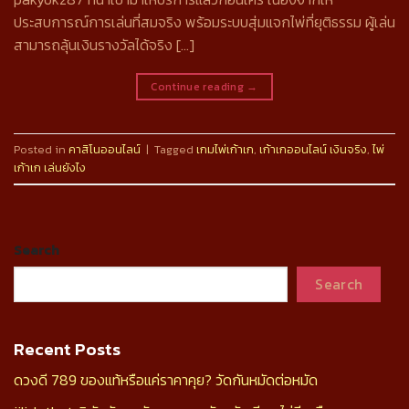
ประสบการณ์การเล่นที่สมจริง พร้อมระบบสุ่มแจกไพ่ที่ยุติธรรม ผู้เล่น
สามารถลุ้นเงินรางวัลได้จริง […]
Continue reading
→
Posted in
คาสิโนออนไลน์
|
Tagged
เกมไพ่เก้าเก
,
เก้าเกออนไลน์ เงินจริง
,
ไพ่
เก้าเก เล่นยังไง
Search
Search
Recent Posts
ดวงดี 789 ของแท้หรือแค่ราคาคุย? วัดกันหมัดต่อหมัด