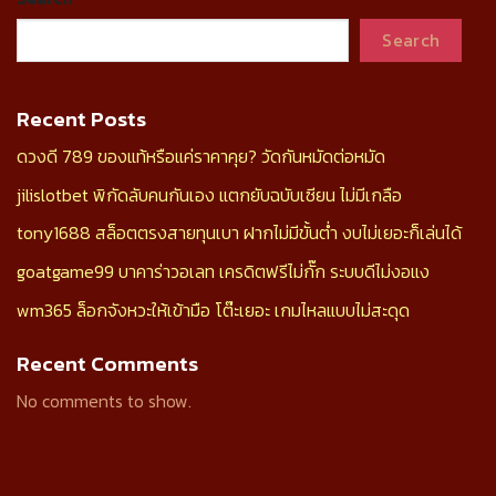
Search
Recent Posts
ดวงดี 789 ของแท้หรือแค่ราคาคุย? วัดกันหมัดต่อหมัด
jilislotbet พิกัดลับคนกันเอง แตกยับฉบับเซียน ไม่มีเกลือ
tony1688 สล็อตตรงสายทุนเบา ฝากไม่มีขั้นต่ำ งบไม่เยอะก็เล่นได้
goatgame99 บาคาร่าวอเลท เครดิตฟรีไม่กั๊ก ระบบดีไม่งอแง
wm365 ล็อกจังหวะให้เข้ามือ โต๊ะเยอะ เกมไหลแบบไม่สะดุด
Recent Comments
No comments to show.