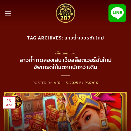
Skip
to
content
TAG ARCHIVES:
สาวถ้ำเวอร์ชั่นใหม่
สล็อตออนไลน์
สาวถ้ำ ทดลองเล่น เว็บสล็อตเวอร์ชั่นใหม่
อัพเกรดให้แตกหนักกว่าเดิม
POSTED ON
APRIL 15, 2025
BY
PAKYOK
15
Apr