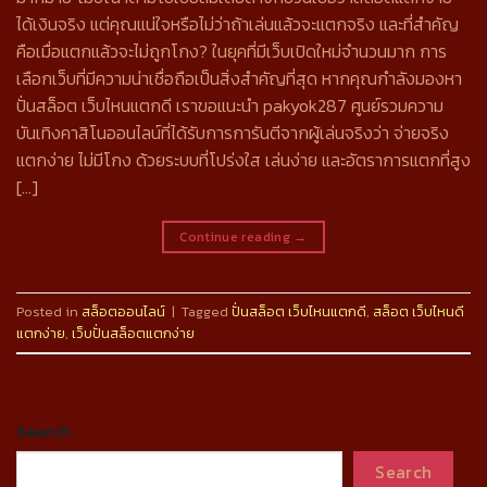
ได้เงินจริง แต่คุณแน่ใจหรือไม่ว่าถ้าเล่นแล้วจะแตกจริง และที่สำคัญ
คือเมื่อแตกแล้วจะไม่ถูกโกง? ในยุคที่มีเว็บเปิดใหม่จำนวนมาก การ
เลือกเว็บที่มีความน่าเชื่อถือเป็นสิ่งสำคัญที่สุด หากคุณกำลังมองหา
ปั่นสล็อต เว็บไหนแตกดี เราขอแนะนำ pakyok287 ศูนย์รวมความ
บันเทิงคาสิโนออนไลน์ที่ได้รับการการันตีจากผู้เล่นจริงว่า จ่ายจริง
แตกง่าย ไม่มีโกง ด้วยระบบที่โปร่งใส เล่นง่าย และอัตราการแตกที่สูง
[…]
Continue reading
→
Posted in
สล็อตออนไลน์
|
Tagged
ปั่นสล็อต เว็บไหนแตกดี
,
สล็อต เว็บไหนดี
แตกง่าย
,
เว็บปั่นสล็อตแตกง่าย
Search
Search