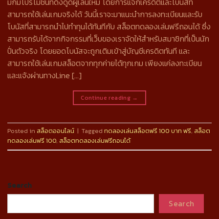
มักมีโปรโมชั่นที่ดึงดูดผู้เล่นใหม่ โดยการแจกเครดิตและโบนัสที่
สามารถใช้เล่นเกมจริงได้ วันนี้เราจะมาแนะนำการลงทะเบียนและรับ
โบนัสที่สามารถนำไปทำทุนได้ทันทีกับ สล็อตทดลองเล่นฟรีถอนได้ ซึ่ง
สามารถรับได้จากกิจกรรมที่เว็บของเราจัดให้สำหรับสมาชิกที่เป็นนัก
ปั่นตัวจริง โดยยอดโบนัสจะถูกเติมเข้าสู่บัญชีเครดิตทันที และ
สามารถใช้เล่นเกมสล็อตจากทุกค่ายได้ทุกเกม เพียงแค่ลงทะเบียน
และแจ้งผ่านทางLine […]
Continue reading
→
Posted in
สล็อตออนไลน์
|
Tagged
ทดลองเล่นสล็อตฟรี 100 บาท ฟรี
,
สล็อต
ทดลองเล่นฟรี 100
,
สล็อตทดลองเล่นฟรีถอนได้
Search
Search