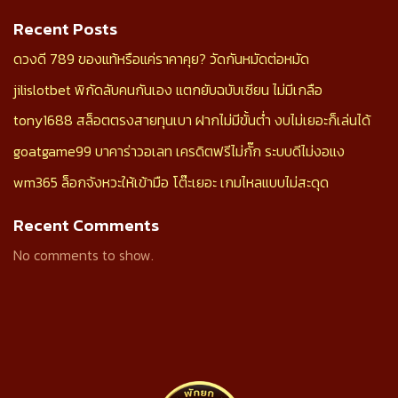
Recent Posts
ดวงดี 789 ของแท้หรือแค่ราคาคุย? วัดกันหมัดต่อหมัด
jilislotbet พิกัดลับคนกันเอง แตกยับฉบับเซียน ไม่มีเกลือ
tony1688 สล็อตตรงสายทุนเบา ฝากไม่มีขั้นต่ำ งบไม่เยอะก็เล่นได้
goatgame99 บาคาร่าวอเลท เครดิตฟรีไม่กั๊ก ระบบดีไม่งอแง
wm365 ล็อกจังหวะให้เข้ามือ โต๊ะเยอะ เกมไหลแบบไม่สะดุด
Recent Comments
No comments to show.