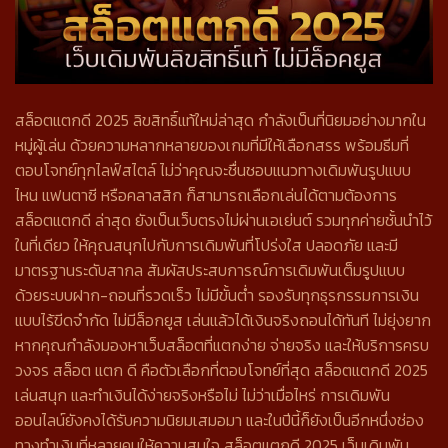
สล็อตแตกดี 2025 ลิขสิทธิ์แท้ใหม่ล่าสุด กำลังเป็นที่นิยมอย่างมากใน
หมู่ผู้เล่น ด้วยความหลากหลายของเกมที่มีให้เลือกสรร พร้อมธีมที่
ตอบโจทย์ทุกไลฟ์สไตล์ ไม่ว่าคุณจะชื่นชอบแนวทางเดิมพันรูปแบบ
ไหน แฟนตาซี หรือคลาสสิก ก็สามารถเลือกเล่นได้ตามต้องการ
สล็อตแตกดี ล่าสุด ยังเป็นเว็บตรงไม่ผ่านเอเย่นต์ รวมทุกค่ายชั้นนำไว้
ในที่เดียว ให้คุณสนุกไปกับการเดิมพันที่โปร่งใส ปลอดภัย และมี
มาตรฐานระดับสากล สัมผัสประสบการณ์การเดิมพันเต็มรูปแบบ
ด้วยระบบฝาก-ถอนที่รวดเร็ว ไม่มีขั้นต่ำ รองรับทุกธุรกรรมการเงิน
แบบไร้ขีดจำกัด ไม่มีล็อกยูส เล่นแล้วได้เงินจริงถอนได้ทันที ไม่ยุ่งยาก
หากคุณกำลังมองหาเว็บสล็อตที่แตกง่าย จ่ายจริง และให้บริการครบ
วงจร สล็อต แตก ดี คือตัวเลือกที่ตอบโจทย์ที่สุด สล็อตแตกดี 2025
เล่นสนุก และทำเงินได้ง่ายจริงหรือไม่ ไม่ว่าเมื่อไหร่ การเดิมพัน
ออนไลน์ยังคงได้รับความนิยมเสมอมา และในปีนี้ก็ยังเป็นอีกหนึ่งช่อง
ทางทำเงินที่หลายคนให้ความสนใจ สล็อตแตกดี 2025 เว็บเดิมพัน