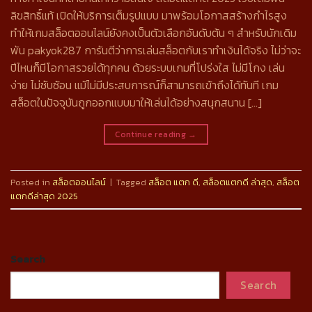
ลิขสิทธิ์แท้ เปิดให้บริการเต็มรูปแบบ มาพร้อมโอกาสสร้างกำไรสูง
ทำให้เกมสล็อตออนไลน์ยังคงเป็นตัวเลือกอันดับต้น ๆ สำหรับนักเดิม
พัน pakyok287 การันตีว่าการเล่นสล็อตกับเราทำเงินได้จริง ไม่ว่าจะ
ปีไหนก็มีโอกาสรวยได้ทุกคน ด้วยระบบเกมที่โปร่งใส ไม่มีโกง เล่น
ง่าย ไม่ซับซ้อน แม้ไม่มีประสบการณ์ก็สามารถเข้าถึงได้ทันที เกม
สล็อตในปัจจุบันถูกออกแบบมาให้เล่นได้อย่างสนุกสนาน […]
Continue reading
→
Posted in
สล็อตออนไลน์
|
Tagged
สล็อต แตก ดี
,
สล็อตแตกดี ล่าสุด
,
สล็อต
แตกดีล่าสุด 2025
Search
Search