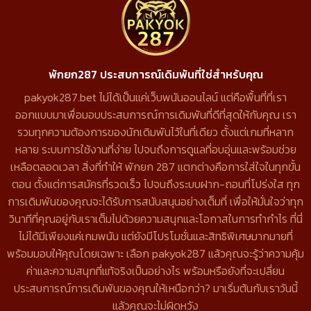
พักยก287 ประสบการณ์เดิมพันที่ใช่สำหรับคุณ
pakyok287.bet ไม่ได้เป็นแค่เว็บพนันออนไลน์ แต่คือพื้นที่ที่เรา
ออกแบบมาเพื่อมอบประสบการณ์การเดิมพันที่ดีที่สุดให้กับคุณ เรา
รวมทุกความต้องการของนักเดิมพันไว้ในที่เดียว ตั้งแต่เกมที่หลาก
หลาย ระบบการใช้งานที่ง่าย ไปจนถึงการดูแลที่อบอุ่นและพร้อมช่วย
เหลือตลอดเวลา สิ่งที่ทำให้ พักยก 287 แตกต่างคือการใส่ใจในทุกขั้น
ตอน ตั้งแต่การสมัครที่รวดเร็ว ไปจนถึงระบบฝาก-ถอนที่โปร่งใส ทุก
การเดิมพันของคุณจะได้รับการสนับสนุนอย่างเต็มที่ เพื่อให้มั่นใจว่าทุก
วินาทีที่คุณอยู่กับเราเต็มไปด้วยความสนุกและโอกาสในการทำกำไร ที่นี่
ไม่ได้มีเพียงแค่เกมพนัน แต่ยังมีโปรโมชั่นและสิทธิพิเศษมากมายที่
พร้อมมอบให้คุณโดยเฉพาะ เลือก pakyok287 แล้วคุณจะรู้ว่าความคุ้ม
ค่าและความสนุกที่แท้จริงเป็นอย่างไร พร้อมหรือยังที่จะเปลี่ยน
ประสบการณ์การเดิมพันของคุณให้เหนือกว่า? มาเริ่มต้นกับเราวันนี้
แล้วคุณจะไม่ผิดหวัง