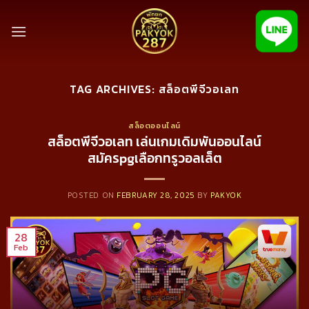
Skip
to
content
TAG ARCHIVES:
สล็อตพีจีวอเลท
สล็อตออนไลน์
สล็อตพีจีวอเลท เล่นเกมเดิมพันออนไลน์
สมัครpgเลือกทรูวอลเล็ต
POSTED ON
FEBRUARY 28, 2025
BY
PAKYOK
28
Feb