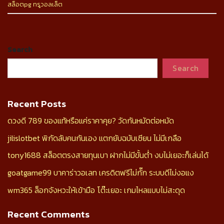
สล็อตpg ทรูวอลเล็ต
Search
Search
Recent Posts
ดวงดี 789 ของแท้หรือแค่ราคาคุย? วัดกันหมัดต่อหมัด
jilislotbet พิกัดลับคนกันเอง แตกยับฉบับเซียน ไม่มีเกลือ
tony1688 สล็อตตรงสายทุนเบา ฝากไม่มีขั้นต่ำ งบไม่เยอะก็เล่นได้
goatgame99 บาคาร่าวอเลท เครดิตฟรีไม่กั๊ก ระบบดีไม่งอแง
wm365 ล็อกจังหวะให้เข้ามือ โต๊ะเยอะ เกมไหลแบบไม่สะดุด
Recent Comments