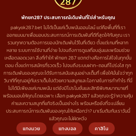
พักยก287 ประสบการณ์เดิมพันที่ใช่สำหรับคุณ
pakyok287.bet ไม่ได้เป็นแค่เว็บพนันออนไลน์ แต่คือพื้นที่ที่เรา
ออกแบบมาเพื่อมอบประสบการณ์การเดิมพันที่ดีที่สุดให้กับคุณ เรา
รวมทุกความต้องการของนักเดิมพันไว้ในที่เดียว ตั้งแต่เกมที่หลาก
หลาย ระบบการใช้งานที่ง่าย ไปจนถึงการดูแลที่อบอุ่นและพร้อมช่วย
เหลือตลอดเวลา สิ่งที่ทำให้ พักยก 287 แตกต่างคือการใส่ใจในทุกขั้น
ตอน ตั้งแต่การสมัครที่รวดเร็ว ไปจนถึงระบบฝาก-ถอนที่โปร่งใส ทุก
การเดิมพันของคุณจะได้รับการสนับสนุนอย่างเต็มที่ เพื่อให้มั่นใจว่าทุก
วินาทีที่คุณอยู่กับเราเต็มไปด้วยความสนุกและโอกาสในการทำกำไร ที่นี่
ไม่ได้มีเพียงแค่เกมพนัน แต่ยังมีโปรโมชั่นและสิทธิพิเศษมากมายที่
พร้อมมอบให้คุณโดยเฉพาะ เลือก pakyok287 แล้วคุณจะรู้ว่าความคุ้ม
ค่าและความสนุกที่แท้จริงเป็นอย่างไร พร้อมหรือยังที่จะเปลี่ยน
ประสบการณ์การเดิมพันของคุณให้เหนือกว่า? มาเริ่มต้นกับเราวันนี้
แล้วคุณจะไม่ผิดหวัง
แทงมวย
แทงบอล
คาสิโน