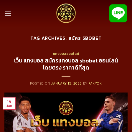
Skip
to
content
TAG ARCHIVES:
สมัคร SBOBET
แทงบอลออนไลน์
เว็บ แทงบอล สมัครแทงบอล sbobet ออนไลน์
โดยตรง ราคาดีที่สุด
POSTED ON
JANUARY 15, 2025
BY
PAKYOK
15
Jan