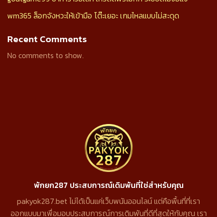
wm365 ล็อกจังหวะให้เข้ามือ โต๊ะเยอะ เกมไหลแบบไม่สะดุด
Recent Comments
No comments to show.
พักยก287 ประสบการณ์เดิมพันที่ใช่สำหรับคุณ
pakyok287.bet ไม่ได้เป็นแค่เว็บพนันออนไลน์ แต่คือพื้นที่ที่เรา
ออกแบบมาเพื่อมอบประสบการณ์การเดิมพันที่ดีที่สุดให้กับคุณ เรา