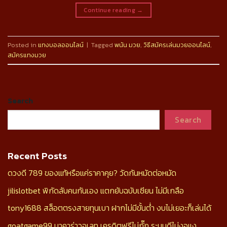
Continue reading
→
Posted in
แทงบอลออนไลน์
|
Tagged
พนัน มวย
,
วิธีสมัครเล่นมวยออนไลน์
,
สมัครแทงมวย
Search
Search
Recent Posts
ดวงดี 789 ของแท้หรือแค่ราคาคุย? วัดกันหมัดต่อหมัด
jilislotbet พิกัดลับคนกันเอง แตกยับฉบับเซียน ไม่มีเกลือ
tony1688 สล็อตตรงสายทุนเบา ฝากไม่มีขั้นต่ำ งบไม่เยอะก็เล่นได้
goatgame99 บาคาร่าวอเลท เครดิตฟรีไม่กั๊ก ระบบดีไม่งอแง