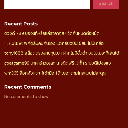
Search
Recent Posts
ดวงดี 789 ของแท้หรือแค่ราคาคุย? วัดกันหมัดต่อหมัด
jilislotbet พิกัดลับคนกันเอง แตกยับฉบับเซียน ไม่มีเกลือ
tony1688 สล็อตตรงสายทุนเบา ฝากไม่มีขั้นต่ำ งบไม่เยอะก็เล่นได้
goatgame99 บาคาร่าวอเลท เครดิตฟรีไม่กั๊ก ระบบดีไม่งอแง
wm365 ล็อกจังหวะให้เข้ามือ โต๊ะเยอะ เกมไหลแบบไม่สะดุด
Recent Comments
No comments to show.