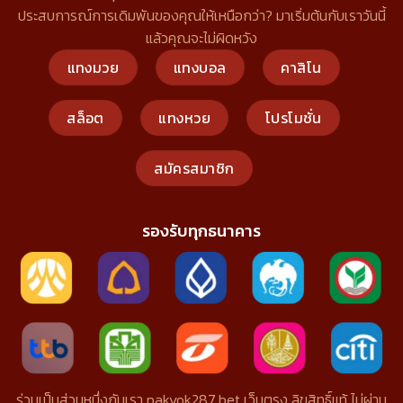
ประสบการณ์การเดิมพันของคุณให้เหนือกว่า? มาเริ่มต้นกับเราวันนี้
แล้วคุณจะไม่ผิดหวัง
แทงมวย
แทงบอล
คาสิโน
สล็อต
แทงหวย
โปรโมชั่น
สมัครสมาชิก
รองรับทุกธนาคาร
ร่วมเป็นส่วนหนึ่งกับเรา pakyok287.bet เว็บตรง ลิขสิทธิ์แท้ ไม่ผ่าน