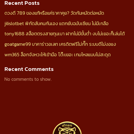
Recent Posts
ดวงดี 789 ของแท้หรือแค่ราคาคุย? วัดกันหมัดต่อหมัด
jilislotbet พิกัดลับคนกันเอง แตกยับฉบับเซียน ไม่มีเกลือ
tony1688 สล็อตตรงสายทุนเบา ฝากไม่มีขั้นต่ำ งบไม่เยอะก็เล่นได้
goatgame99 บาคาร่าวอเลท เครดิตฟรีไม่กั๊ก ระบบดีไม่งอแง
wm365 ล็อกจังหวะให้เข้ามือ โต๊ะเยอะ เกมไหลแบบไม่สะดุด
Recent Comments
No comments to show.