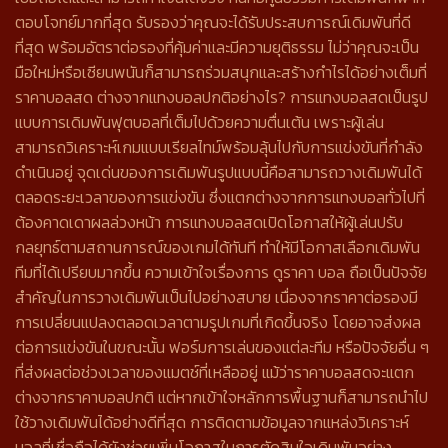
ตอบโจทย์มากที่สุด รับรองว่าคุณจะได้รับประสบการณ์เดิมพันที่ดี
ที่สุด พร้อมอัตราต่อรองที่คุ้มค่าและมีความยุติธรรม ไม่ว่าคุณจะเป็น
มือใหม่หรือเซียนพนันก็สามารถร่วมสนุกและสร้างกำไรได้อย่างเต็มที่
ราคาบอลสด ต่างจากแทงบอลปกติอย่างไร? การแทงบอลสดเป็นรูป
แบบการเดิมพันฟุตบอลที่เต็มไปด้วยความตื่นเต้น เพราะผู้เล่น
สามารถวิเคราะห์เกมแบบเรียลไทม์พร้อมลุ้นไปกับการแข่งขันที่กำลัง
ดำเนินอยู่ จุดเด่นของการเดิมพันรูปแบบนี้คือสามารถวางเดิมพันได้
ตลอดระยะเวลาของการแข่งขัน ซึ่งแตกต่างจากการแทงบอลทั่วไปที่
ต้องคาดเดาผลล่วงหน้า การแทงบอลสดเปิดโอกาสให้ผู้เล่นปรับ
กลยุทธ์ตามสถานการณ์ของเกมได้ทันที ทำให้มีโอกาสเลือกเดิมพัน
ทีมที่ได้เปรียบมากขึ้น ความเข้าใจเรื่องการ ดูราคา บอล ถือเป็นปัจจัย
สำคัญในการวางเดิมพันเป็นไปอย่างสบาย เนื่องจากราคาต่อรองมี
การเปลี่ยนแปลงตลอดเวลาตามรูปเกมที่เกิดขึ้นจริง โดยอาจส่งผล
ต่อการแข่งขันในขณะนั้น ฟอร์มการเล่นของแต่ละทีม หรือปัจจัยอื่น ๆ
ที่ส่งผลต่อช่วงเวลาของแมตช์ที่เหลืออยู่ แม้ว่าราคาบอลสดจะแตก
ต่างจากราคาบอลปกติ แต่หากเข้าใจหลักการพื้นฐานก็สามารถนำไป
ใช้วางเดิมพันได้อย่างดีที่สุด การติดตามข้อมูลจากแหล่งวิเคราะห์
บอลที่เชื่อถือได้ยังช่วยเพิ่มโอกาสในการตัดสินใจเดิมพันอย่าง