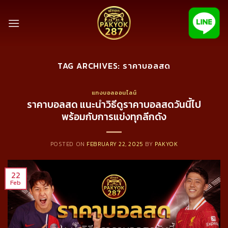
Skip
to
content
TAG ARCHIVES:
ราคาบอลสด
แทงบอลออนไลน์
ราคาบอลสด แนะนำวิธีดูราคาบอลสดวันนี้ไป
พร้อมกับการแข่งทุกลีกดัง
POSTED ON
FEBRUARY 22, 2025
BY
PAKYOK
22
Feb