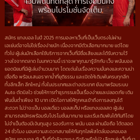
สมัคร แทงบอล ในปี 2025 การมองหาเว็บที่เป็นเว็บตรงไม่ผ่าน
เอเย่นต์อาจไม่ใช่เรื่องง่ายนัก เนื่องจากมีตัวเลือกมากมาย แต่โดย
ทั่วไป ผู้เล่นมักเลือกใช้บริการจากเว็บที่มีชื่อเสียงและได้รับความไว้
วางใจจากตลาด ในบทความนี้ เราจะพาคุณมารู้จักกับ เว็บ พนันบอล
ยอดนิยมที่มีผู้เล่นจำนวนมาก โดดเด่นในเรื่องความมั่นคงและความน่า
เชื่อถือ พร้อมเสนอราคาน้ำที่ยุติธรรม และเปิดให้เดิมพันครบทุกลีก
ทั้งลีกเล็ก ลีกใหญ่ ทั้งในประเทศและต่างประเทศ ยังมาพร้อมระบบ
Auto ตัดบิลไว ช่วยให้การทำธุรกรรมเป็นเรื่องง่ายและปลอดภัย เดิม
พันขั้นต่ำเพียง 10 บาท เปิดโอกาสให้ทุกคนเข้าถึงการลงทุนได้
สะดวก ไม่ว่าจะเป็น บอลเดี่ยว บอลสเต็ป หรือแทงบอลสด ผู้เล่น
สามารถสมัครพร้อมรับโปรโมชั่นมากมาย และเริ่มเดิมพันได้ทันทีโดย
ไม่จำเป็นต้องมีเงินทุนสูง รองรับการ พนัน บอล ผ่านมือถือ ได้ตลอด
24 ชั่วโมง มอบความสะดวกสบายให้กับทุกไลฟ์สไตล์ของคอบอล
สมัคร แทงบอล กับเว็บที่กำลังมาแรง ดีจริงหรือไม่? เลือกเล่นเว็บที่มา