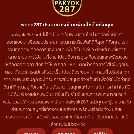
พักยก287 ประสบการณ์เดิมพันที่ใช่สำหรับคุณ
pakyok287.bet ไม่ได้เป็นแค่เว็บพนันออนไลน์ แต่คือพื้นที่ที่เรา
ออกแบบมาเพื่อมอบประสบการณ์การเดิมพันที่ดีที่สุดให้กับคุณ เรา
รวมทุกความต้องการของนักเดิมพันไว้ในที่เดียว ตั้งแต่เกมที่หลาก
หลาย ระบบการใช้งานที่ง่าย ไปจนถึงการดูแลที่อบอุ่นและพร้อมช่วย
เหลือตลอดเวลา สิ่งที่ทำให้ พักยก 287 แตกต่างคือการใส่ใจในทุกขั้น
ตอน ตั้งแต่การสมัครที่รวดเร็ว ไปจนถึงระบบฝาก-ถอนที่โปร่งใส ทุก
การเดิมพันของคุณจะได้รับการสนับสนุนอย่างเต็มที่ เพื่อให้มั่นใจว่าทุก
วินาทีที่คุณอยู่กับเราเต็มไปด้วยความสนุกและโอกาสในการทำกำไร ที่นี่
ไม่ได้มีเพียงแค่เกมพนัน แต่ยังมีโปรโมชั่นและสิทธิพิเศษมากมายที่
พร้อมมอบให้คุณโดยเฉพาะ เลือก pakyok287 แล้วคุณจะรู้ว่าความคุ้ม
ค่าและความสนุกที่แท้จริงเป็นอย่างไร พร้อมหรือยังที่จะเปลี่ยน
ประสบการณ์การเดิมพันของคุณให้เหนือกว่า? มาเริ่มต้นกับเราวันนี้
แล้วคุณจะไม่ผิดหวัง