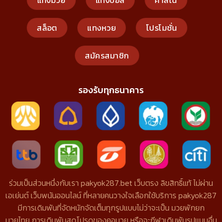
แทงมวย
แทงบอล
คาสิโน
สล็อต
แทงหวย
โปรโมชั่น
สมัครสมาชิก
รองรับทุกธนาคาร
ร่วมเป็นส่วนหนึ่งกับเรา pakyok287.bet เว็บตรง ลิขสิทธิ์แท้ ไม่ผ่าน
เอเย่นต์ เว็บพนันออนไลน์ ที่หลายคนวางใจเลือกใช้บริการ pakyok287
มีการเดิมพันที่จัดหนักจัดเต็มทุกรูปแบบไม่ว่าจะเป็น มวยพักยก
มวยไทย การเดิมพันสุดโปรดของคอมวย หรือจะกีฬาเดิมพันรูปแบบอื่น