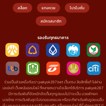
สล็อต
แทงหวย
โปรโมชั่น
สมัครสมาชิก
รองรับทุกธนาคาร
ร่วมเป็นส่วนหนึ่งกับเรา pakyok287.bet เว็บตรง ลิขสิทธิ์แท้ ไม่ผ่าน
เอเย่นต์ เว็บพนันออนไลน์ ที่หลายคนวางใจเลือกใช้บริการ pakyok287
มีการเดิมพันที่จัดหนักจัดเต็มทุกรูปแบบไม่ว่าจะเป็น มวยพักยก
มวยไทย การเดิมพันสุดโปรดของคอมวย หรือจะกีฬาเดิมพันรูปแบบอื่น
ทั้ง แทงบอล แทงบาส คาสิโนสด หรือ สล็อตออนไลน์ ที่นี้ พักยก287 มี