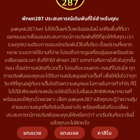
พักยก287 ประสบการณ์เดิมพันที่ใช่สำหรับคุณ
pakyok287.bet ไม่ได้เป็นแค่เว็บพนันออนไลน์ แต่คือพื้นที่ที่เรา
ออกแบบมาเพื่อมอบประสบการณ์การเดิมพันที่ดีที่สุดให้กับคุณ เรา
รวมทุกความต้องการของนักเดิมพันไว้ในที่เดียว ตั้งแต่เกมที่หลาก
หลาย ระบบการใช้งานที่ง่าย ไปจนถึงการดูแลที่อบอุ่นและพร้อมช่วย
เหลือตลอดเวลา สิ่งที่ทำให้ พักยก 287 แตกต่างคือการใส่ใจในทุกขั้น
ตอน ตั้งแต่การสมัครที่รวดเร็ว ไปจนถึงระบบฝาก-ถอนที่โปร่งใส ทุก
การเดิมพันของคุณจะได้รับการสนับสนุนอย่างเต็มที่ เพื่อให้มั่นใจว่าทุก
วินาทีที่คุณอยู่กับเราเต็มไปด้วยความสนุกและโอกาสในการทำกำไร ที่นี่
ไม่ได้มีเพียงแค่เกมพนัน แต่ยังมีโปรโมชั่นและสิทธิพิเศษมากมายที่
พร้อมมอบให้คุณโดยเฉพาะ เลือก pakyok287 แล้วคุณจะรู้ว่าความคุ้ม
ค่าและความสนุกที่แท้จริงเป็นอย่างไร พร้อมหรือยังที่จะเปลี่ยน
ประสบการณ์การเดิมพันของคุณให้เหนือกว่า? มาเริ่มต้นกับเราวันนี้
แล้วคุณจะไม่ผิดหวัง
แทงมวย
แทงบอล
คาสิโน