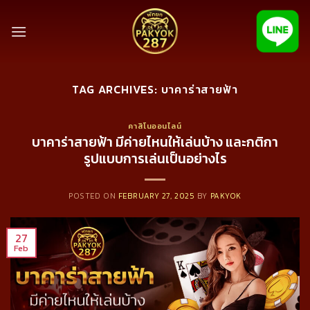
Skip
to
content
TAG ARCHIVES:
บาคาร่าสายฟ้า
คาสิโนออนไลน์
บาคาร่าสายฟ้า มีค่ายไหนให้เล่นบ้าง และกติกา
รูปแบบการเล่นเป็นอย่างไร
POSTED ON
FEBRUARY 27, 2025
BY
PAKYOK
27
Feb