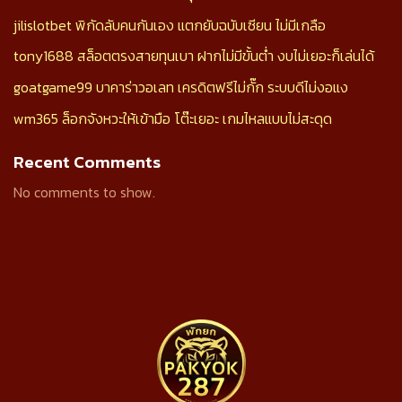
jilislotbet พิกัดลับคนกันเอง แตกยับฉบับเซียน ไม่มีเกลือ
tony1688 สล็อตตรงสายทุนเบา ฝากไม่มีขั้นต่ำ งบไม่เยอะก็เล่นได้
goatgame99 บาคาร่าวอเลท เครดิตฟรีไม่กั๊ก ระบบดีไม่งอแง
wm365 ล็อกจังหวะให้เข้ามือ โต๊ะเยอะ เกมไหลแบบไม่สะดุด
Recent Comments
No comments to show.