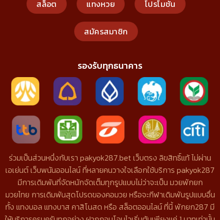
สล็อต
แทงหวย
โปรโมชั่น
สมัครสมาชิก
รองรับทุกธนาคาร
ร่วมเป็นส่วนหนึ่งกับเรา pakyok287.bet เว็บตรง ลิขสิทธิ์แท้ ไม่ผ่าน
เอเย่นต์ เว็บพนันออนไลน์ ที่หลายคนวางใจเลือกใช้บริการ pakyok287
มีการเดิมพันที่จัดหนักจัดเต็มทุกรูปแบบไม่ว่าจะเป็น มวยพักยก
มวยไทย การเดิมพันสุดโปรดของคอมวย หรือจะกีฬาเดิมพันรูปแบบอื่น
ทั้ง แทงบอล แทงบาส คาสิโนสด หรือ สล็อตออนไลน์ ที่นี้ พักยก287 มี
ให้บริการครบครันทุกอย่าง ฝากถอนโอนไวเริ่มต้นเพียงแค่ 1 บาทเท่านั้น