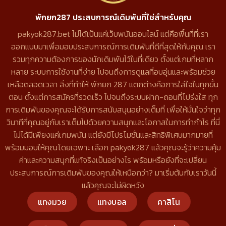
พักยก287 ประสบการณ์เดิมพันที่ใช่สำหรับคุณ
pakyok287.bet ไม่ได้เป็นแค่เว็บพนันออนไลน์ แต่คือพื้นที่ที่เรา
ออกแบบมาเพื่อมอบประสบการณ์การเดิมพันที่ดีที่สุดให้กับคุณ เรา
รวมทุกความต้องการของนักเดิมพันไว้ในที่เดียว ตั้งแต่เกมที่หลาก
หลาย ระบบการใช้งานที่ง่าย ไปจนถึงการดูแลที่อบอุ่นและพร้อมช่วย
เหลือตลอดเวลา สิ่งที่ทำให้ พักยก 287 แตกต่างคือการใส่ใจในทุกขั้น
ตอน ตั้งแต่การสมัครที่รวดเร็ว ไปจนถึงระบบฝาก-ถอนที่โปร่งใส ทุก
การเดิมพันของคุณจะได้รับการสนับสนุนอย่างเต็มที่ เพื่อให้มั่นใจว่าทุก
วินาทีที่คุณอยู่กับเราเต็มไปด้วยความสนุกและโอกาสในการทำกำไร ที่นี่
ไม่ได้มีเพียงแค่เกมพนัน แต่ยังมีโปรโมชั่นและสิทธิพิเศษมากมายที่
พร้อมมอบให้คุณโดยเฉพาะ เลือก pakyok287 แล้วคุณจะรู้ว่าความคุ้ม
ค่าและความสนุกที่แท้จริงเป็นอย่างไร พร้อมหรือยังที่จะเปลี่ยน
ประสบการณ์การเดิมพันของคุณให้เหนือกว่า? มาเริ่มต้นกับเราวันนี้
แล้วคุณจะไม่ผิดหวัง
แทงมวย
แทงบอล
คาสิโน