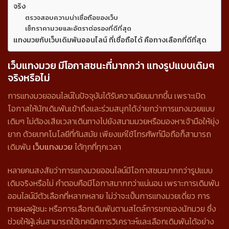
จริง
ตรวจสอบความน่าเชื่อถือของเว็บ
เช็กราคามวยและอัตราต่อรองที่ดีที่สุด
แทงมวยกับเว็บเดิมพันออนไลน์ ที่เชื่อถือได้ คือทางเลือกที่ดีที่สุด
เว็บแทงมวย มีโอกาสชนะที่มากกว่า แทงรูปแบบเดิมๆ
จริงหรือไม่
การแทงมวยออนไลน์ในปัจจุบันได้รับความนิยมมากขึ้น เพราะเปิด
โอกาสให้นักเดิมพันเข้าถึงและร่วมสนุกได้ง่ายกว่าการแทงมวยแบบ
เดิมๆ ไม่ต้องเสียเวลาเดินทางไปยังสนามมวยหรือมองหาเจ้ามือให้ยุ่ง
ยาก ด้วยเทคโนโลยีที่ทันสมัย เพียงแค่ใช้โทรศัพท์มือถือก็สามารถ
เดิมพัน
เว็บแทงมวย
ได้ทุกที่ทุกเวลา
หลายคนสงสัยว่าการแทงมวยออนไลน์มีโอกาสชนะมากกว่ารูปแบบ
เดิมจริงหรือไม่ คำตอบคือมีโอกาสมากกว่าแน่นอน เพราะการเดิมพัน
ออนไลน์มีตัวเลือกที่หลากหลาย ไม่ว่าจะเป็นการแทงมวยเดี่ยว การ
ทายผลผู้ชนะ หรือการเลือกเดิมพันตามสไตล์การชกของนักมวย ซึ่ง
ช่วยให้ผู้เล่นสามารถใช้เทคนิคการวิเคราะห์และเลือกเดิมพันได้อย่าง