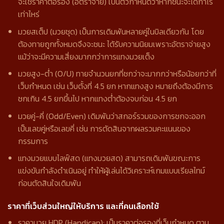
จะใช้ราคาต่อรอง (อัตราจ่าย) เป็นตัวกำหนดว่าหากชนะจะได้กำไร
เท่าไหร่
มวยสเต็ป (มวยชุด) เป็นการเดิมพันหลายคู่ในบิลเดียวกัน โดย
ต้องทายถูกทั้งหมดจึงจะชนะ ได้รับความนิยมเพราะอัตราจ่ายสูง
แม้ว่าจะมีความเสี่ยงมากกว่าการแทงมวยเต็ง
มวยสูง-ต่ำ (O/U) ทายจำนวนยกที่ชกว่าจะมากกว่าหรือน้อยกว่าที่
เว็บกำหนด เช่น เว็บตั้งที่ 4.5 ยก หากแทงสูง หมายถึงต้องมีการ
ชกเกิน 4.5 ยกขึ้นไป หากแทงต่ำต้องจบก่อน 4.5 ยก
มวยคู่-คี่ (Odd/Even) เดิมพันว่าสกอร์รวมของการชกจะออก
เป็นเลขคู่หรือเลขคี่ เช่น การตัดสินจากผลรวมคะแนนของ
กรรมการ
แทงมวยแบบไลฟ์สด (แทงมวยสด) สามารถเดิมพันขณะการ
แข่งขันกำลังดำเนินอยู่ ทำให้ผู้เล่นได้วิเคราะห์เกมแบบเรียลไทม์
ก่อนตัดสินใจเดิมพัน
ราคาที่เว็บส่วนใหญ่ให้บริการ และที่คนเลือกใช้
ราคามวย HDP (Handicap): เป็นราคาต่อรองที่เว็บกำหนด ตาม