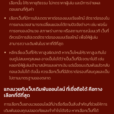
เลือกนั้น ให้ราคายุติธรรม ไม่กดราคาผู้เล่น และมีการจ่ายผล
ตอบแทนที่คุ้มค่า
เลือกเว็บที่มีการอัปเดตราคาต่อรองแบบเรียลไทม์ อัตราต่อรองใน
การแทงมวยสามารถเปลี่ยนแปลงได้ตามปัจจัยต่างๆ เช่น ฟอร์ม
การชกของนักมวย สภาพร่างกาย หรือสถานการณ์บนเวที เว็บที่
ดีควรมีการอัปเดตอัตราต่อรองแบบเรียลไทม์ เพื่อให้ผู้เล่น
สามารถวางเดิมพันในราคาที่ดีที่สุด
หลีกเลี่ยงเว็บที่ให้ราคาสูงผิดปกติ หากเว็บไหนให้ราคาสูงเกินไป
จนดูไม่สมเหตุสมผล อาจเป็นไปได้ว่าเป็นเว็บที่มีเจตนาไม่ดี เช่น
หลอกให้ผู้เล่นเข้ามาสมัครและฝากเงิน แต่เมื่อชนะเดิมพันแล้วกลับ
ถอนเงินไม่ได้ ดังนั้น ควรเลือกเว็บที่มีอัตราต่อรองที่สมดุลและเป็น
ไปตามมาตรฐานของตลาด
แทงมวยกับเว็บเดิมพันออนไลน์ ที่เชื่อถือได้ คือทาง
เลือกที่ดีที่สุด
การเลือกเว็บแทงมวยออนไลน์ที่น่าเชื่อถือเป็นสิ่งสำคัญที่ช่วยให้การ
เดิมพันของคุณปลอดภัยและทำกำไรได้จริง หากเลือกเว็บที่ได้