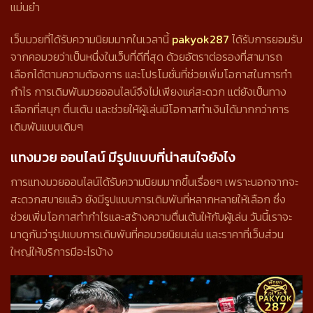
แม่นยำ
เว็บมวยที่ได้รับความนิยมมากในเวลานี้
pakyok287
ได้รับการยอมรับ
จากคอมวยว่าเป็นหนึ่งในเว็บที่ดีที่สุด ด้วยอัตราต่อรองที่สามารถ
เลือกได้ตามความต้องการ และโปรโมชั่นที่ช่วยเพิ่มโอกาสในการทำ
กำไร การเดิมพันมวยออนไลน์จึงไม่เพียงแค่สะดวก แต่ยังเป็นทาง
เลือกที่สนุก ตื่นเต้น และช่วยให้ผู้เล่นมีโอกาสทำเงินได้มากกว่าการ
เดิมพันแบบเดิมๆ
แทงมวย ออนไลน์ มีรูปแบบที่น่าสนใจยังไง
การแทงมวยออนไลน์ได้รับความนิยมมากขึ้นเรื่อยๆ เพราะนอกจากจะ
สะดวกสบายแล้ว ยังมีรูปแบบการเดิมพันที่หลากหลายให้เลือก ซึ่ง
ช่วยเพิ่มโอกาสทำกำไรและสร้างความตื่นเต้นให้กับผู้เล่น วันนี้เราจะ
มาดูกันว่ารูปแบบการเดิมพันที่คอมวยนิยมเล่น และราคาที่เว็บส่วน
ใหญ่ให้บริการมีอะไรบ้าง