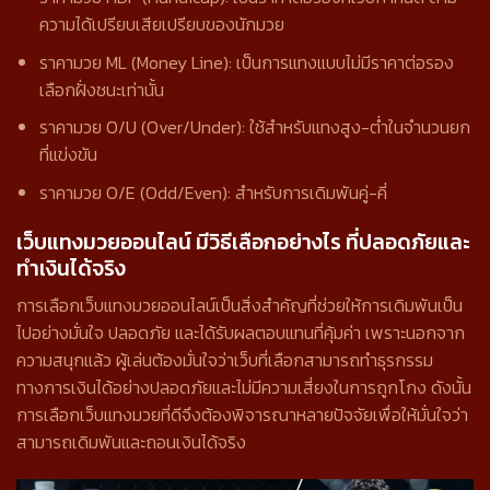
ความได้เปรียบเสียเปรียบของนักมวย
ราคามวย ML (Money Line): เป็นการแทงแบบไม่มีราคาต่อรอง
เลือกฝั่งชนะเท่านั้น
ราคามวย O/U (Over/Under): ใช้สำหรับแทงสูง-ต่ำในจำนวนยก
ที่แข่งขัน
ราคามวย O/E (Odd/Even): สำหรับการเดิมพันคู่-คี่
เว็บแทงมวยออนไลน์ มีวิธีเลือกอย่างไร ที่ปลอดภัยและ
ทำเงินได้จริง
การเลือกเว็บแทงมวยออนไลน์เป็นสิ่งสำคัญที่ช่วยให้การเดิมพันเป็น
ไปอย่างมั่นใจ ปลอดภัย และได้รับผลตอบแทนที่คุ้มค่า เพราะนอกจาก
ความสนุกแล้ว ผู้เล่นต้องมั่นใจว่าเว็บที่เลือกสามารถทำธุรกรรม
ทางการเงินได้อย่างปลอดภัยและไม่มีความเสี่ยงในการถูกโกง ดังนั้น
การเลือกเว็บแทงมวยที่ดีจึงต้องพิจารณาหลายปัจจัยเพื่อให้มั่นใจว่า
สามารถเดิมพันและถอนเงินได้จริง