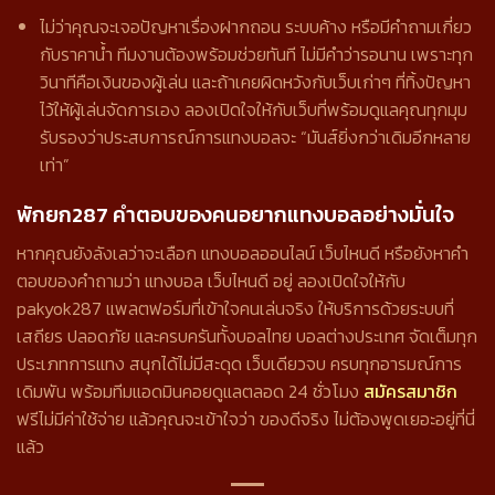
ไม่ว่าคุณจะเจอปัญหาเรื่องฝากถอน ระบบค้าง หรือมีคำถามเกี่ยว
กับราคาน้ำ ทีมงานต้องพร้อมช่วยทันที ไม่มีคำว่ารอนาน เพราะทุก
วินาทีคือเงินของผู้เล่น และถ้าเคยผิดหวังกับเว็บเก่าๆ ที่ทิ้งปัญหา
ไว้ให้ผู้เล่นจัดการเอง ลองเปิดใจให้กับเว็บที่พร้อมดูแลคุณทุกมุม
รับรองว่าประสบการณ์การแทงบอลจะ “มันส์ยิ่งกว่าเดิมอีกหลาย
เท่า”
พักยก287 คำตอบของคนอยากแทงบอลอย่างมั่นใจ
หากคุณยังลังเลว่าจะเลือก แทงบอลออนไลน์ เว็บไหนดี หรือยังหาคำ
ตอบของคำถามว่า แทงบอล เว็บไหนดี อยู่ ลองเปิดใจให้กับ
pakyok287 แพลตฟอร์มที่เข้าใจคนเล่นจริง ให้บริการด้วยระบบที่
เสถียร ปลอดภัย และครบครันทั้งบอลไทย บอลต่างประเทศ จัดเต็มทุก
ประเภทการแทง สนุกได้ไม่มีสะดุด เว็บเดียวจบ ครบทุกอารมณ์การ
เดิมพัน พร้อมทีมแอดมินคอยดูแลตลอด 24 ชั่วโมง
สมัครสมาชิก
ฟรีไม่มีค่าใช้จ่าย แล้วคุณจะเข้าใจว่า ของดีจริง ไม่ต้องพูดเยอะอยู่ที่นี่
แล้ว