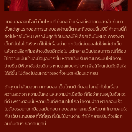
แทงบอลออนไลน์ เว็บไหนดี
ยังคงเป็นเรื่องที่หลายคนสงสัยกันมา
ตั้งแต่ยุคแรกของการแทงบอลผ่านเน็ต และถึงตอนนี้ในปีนี้ คำถามนี้ก็
ยังไม่หายไปไหน เพราะในยุคที่เว็บบอลมีให้เลือกเต็มไปหมด การจะหา
เว็บที่มั่นใจได้จริงๆ ก็ไม่ใช่เรื่องง่าย ทุกวันนี้เล่นบอลไม่ใช่แค่เข้าเว็บ
แล้วกดเลือกทีมอย่างเดียวอีกต่อไป แต่กลายเป็นประสบการณ์ที่ต้อง
ใช้ความแม่นยำและข้อมูลมากขึ้น หลายเว็บเริ่มพัฒนาระบบให้ใช้งาน
ง่ายขึ้น มีฟังก์ชันช่วยวิเคราะห์บอลแบบคร่าวๆ เพื่อให้คนเล่นตัดสินใจ
ได้ดีขึ้น ไม่ต้องไปงมหาข่าวเองทั้งหมดเหมือนแต่ก่อน
ถ้าคุณกำลังมองหา
แทงบอล เว็บไหนดี
ที่ตอบโจทย์ ทั้งในเรื่อง
ความสะดวก ความมั่นคง และความน่าเชื่อถือ ก็ถือว่าคุณอยู่ในจังหวะ
ที่ดี เพราะตอนนี้มีหลายเว็บที่พัฒนาไปไกล ใช้งานง่าย ฝากถอนเร็ว
ไม่ต้องรอนานเหมือนสมัยก่อน คอบอลหลายคนเริ่มหันมาให้ความสนใจ
กับ
เว็บ แทงบอลที่ดีที่สุด
ที่เน้นใช้งานง่าย ทำให้กลายเป็นตัวเลือก
อันดับต้นๆ ของคนยุคนี้