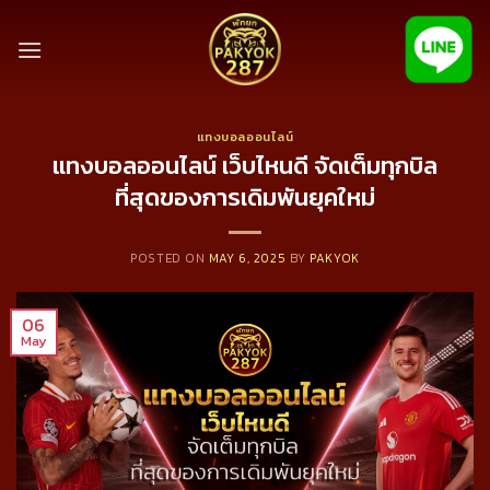
Skip
to
content
แทงบอลออนไลน์
แทงบอลออนไลน์ เว็บไหนดี จัดเต็มทุกบิล
ที่สุดของการเดิมพันยุคใหม่
POSTED ON
MAY 6, 2025
BY
PAKYOK
06
May