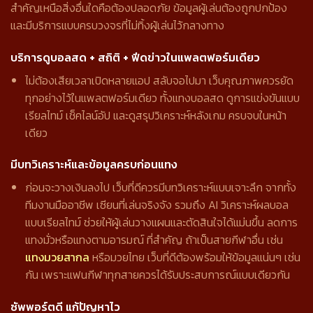
สำคัญเหนือสิ่งอื่นใดคือต้องปลอดภัย ข้อมูลผู้เล่นต้องถูกปกป้อง
และมีบริการแบบครบวงจรที่ไม่ทิ้งผู้เล่นไว้กลางทาง
บริการดูบอลสด + สถิติ + ฟีดข่าวในแพลตฟอร์มเดียว
ไม่ต้องเสียเวลาเปิดหลายแอป สลับจอไปมา เว็บคุณภาพควรยัด
ทุกอย่างไว้ในแพลตฟอร์มเดียว ทั้งแทงบอลสด ดูการแข่งขันแบบ
เรียลไทม์ เช็คไลน์อัป และดูสรุปวิเคราะห์หลังเกม ครบจบในหน้า
เดียว
มีบทวิเคราะห์และข้อมูลครบก่อนแทง
ก่อนจะวางเงินลงไป เว็บที่ดีควรมีบทวิเคราะห์แบบเจาะลึก จากทั้ง
ทีมงานมืออาชีพ เซียนที่เล่นจริงจัง รวมถึง AI วิเคราะห์ผลบอล
แบบเรียลไทม์ ช่วยให้ผู้เล่นวางแผนและตัดสินใจได้แม่นขึ้น ลดการ
แทงมั่วหรือแทงตามอารมณ์ ที่สำคัญ ถ้าเป็นสายกีฬาอื่น เช่น
แทงมวยสากล
หรือมวยไทย เว็บที่ดีต้องพร้อมให้ข้อมูลแน่นๆ เช่น
กัน เพราะแฟนกีฬาทุกสายควรได้รับประสบการณ์แบบเดียวกัน
ซัพพอร์ตดี แก้ปัญหาไว