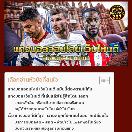
เลือกอ่านหัวข้อที่สนใจ
แทงบอลออนไลน์ เว็บไหนดี สมัยนี้ต้องตามให้ทัน
แทงบอล เว็บไหนดี ที่เล่นแล้วไม่รู้สึกโดนหลอก
แทงหลักสิบ หรือจะกี่บาท ต้องจ่ายจริงหมด
อยู่ได้ด้วยคุณภาพ ไม่ใช่แค่คำโปรโมท
เว็บ แทงบอลที่ดีที่สุด ความสนุกที่นักเล่นไม่อยากเปลี่ยนใจ
บริการดูบอลสด + สถิติ + ฟีดข่าวในแพลตฟอร์มเดียว
มีบทวิเคราะห์และข้อมูลครบก่อนแทง