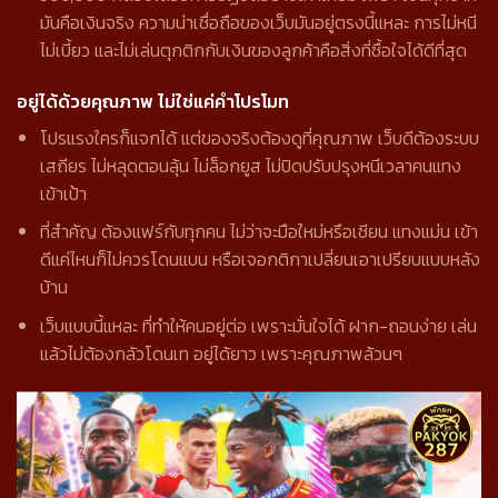
มันคือเงินจริง ความน่าเชื่อถือของเว็บมันอยู่ตรงนี้แหละ การไม่หนี
ไม่เบี้ยว และไม่เล่นตุกติกกับเงินของลูกค้าคือสิ่งที่ซื้อใจได้ดีที่สุด
อยู่ได้ด้วยคุณภาพ ไม่ใช่แค่คำโปรโมท
โปรแรงใครก็แจกได้ แต่ของจริงต้องดูที่คุณภาพ เว็บดีต้องระบบ
เสถียร ไม่หลุดตอนลุ้น ไม่ล็อกยูส ไม่ปิดปรับปรุงหนีเวลาคนแทง
เข้าเป้า
ที่สำคัญ ต้องแฟร์กับทุกคน ไม่ว่าจะมือใหม่หรือเซียน แทงแม่น เข้า
ดีแค่ไหนก็ไม่ควรโดนแบน หรือเจอกติกาเปลี่ยนเอาเปรียบแบบหลัง
บ้าน
เว็บแบบนี้แหละ ที่ทำให้คนอยู่ต่อ เพราะมั่นใจได้ ฝาก-ถอนง่าย เล่น
แล้วไม่ต้องกลัวโดนเท อยู่ได้ยาว เพราะคุณภาพล้วนๆ