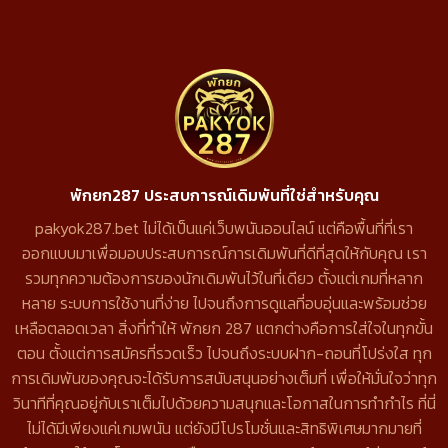
พักยก287 ประสบการณ์เดิมพันที่ใช่สำหรับคุณ
pakyok287.bet ไม่ได้เป็นแค่เว็บพนันออนไลน์ แต่คือพื้นที่ที่เรา
ออกแบบมาเพื่อมอบประสบการณ์การเดิมพันที่ดีที่สุดให้กับคุณ เรา
รวมทุกความต้องการของนักเดิมพันไว้ในที่เดียว ตั้งแต่เกมที่หลาก
หลาย ระบบการใช้งานที่ง่าย ไปจนถึงการดูแลที่อบอุ่นและพร้อมช่วย
เหลือตลอดเวลา สิ่งที่ทำให้ พักยก 287 แตกต่างคือการใส่ใจในทุกขั้น
ตอน ตั้งแต่การสมัครที่รวดเร็ว ไปจนถึงระบบฝาก-ถอนที่โปร่งใส ทุก
การเดิมพันของคุณจะได้รับการสนับสนุนอย่างเต็มที่ เพื่อให้มั่นใจว่าทุก
วินาทีที่คุณอยู่กับเราเต็มไปด้วยความสนุกและโอกาสในการทำกำไร ที่นี่
ไม่ได้มีเพียงแค่เกมพนัน แต่ยังมีโปรโมชั่นและสิทธิพิเศษมากมายที่