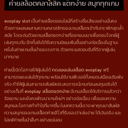
evoplay slot
เป็นค่ายสล็อตออนไลน์ที่สร้างชื่อเสียงอย่างมั่นคง
ด้วยการผสมผสานความคลาสสิกของเกมสล็อตเข้ากับกราฟิกสุดล้ำ
สมัย โดดเด่นด้วยเกมสล็อตแตกง่ายที่ออกแบบมาเพื่อตอบโจทย์ผู้
เล่นทุกระดับ อีกทั้งยังได้รับความนิยมเพิ่มขึ้นอย่างต่อเนื่องในฐานะ
หนึ่งในค่ายเกมชั้นนำของวงการ ด้วยกระแสตอบรับที่ดีจากผู้เล่น
มากมาย
ค่ายนี้เปิดโอกาสให้ผู้เล่นได้
ทดลองเล่นสล็อต
evoplay
ฟรี
สามารถลองเล่นได้ทุกเกม พร้อมใช้งานฟีเจอร์ทั้งหมดเสมือนเดิมพัน
จริง ทำให้ผู้เล่นสามารถสัมผัสประสบการณ์เกมก่อนลงทุนจริงได้
อย่างเต็มที่
evoplay
สล็อตแตกง่าย
มีเกมสล็อตให้บริการแล้วกว่า
ร้อยเกม และยังคงพัฒนาเกมใหม่ๆ อย่างต่อเนื่อง เพื่อมอบความ
สนุกและโอกาสทำกำไรที่มากขึ้น ในบทความนี้เราจะพาคุณมาสัมผัส
ความสนุกของเกมสล็อตค่ายอีโวที่รับรองว่าเล่นง่าย ได้เงินจริง และ
ไม่แพ้ค่ายชั้นนำอื่นๆ อย่างแน่นอน