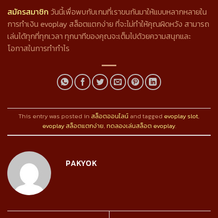
สมัครสมาชิก
วันนี้เพื่อพบกับเกมที่เราขนกันมาให้แบบหลากหลายใน
การทำเงิน evoplay สล็อตแตกง่าย ที่จะไม่ทำให้คุณผิดหวัง สามารถ
เล่นได้ทุกที่ทุกเวลา ทุกนาทีของคุณจะเต็มไปด้วยความสนุกและ
โอกาสในการทำกำไร
This entry was posted in
สล็อตออนไลน์
and tagged
evoplay slot
,
evoplay สล็อตแตกง่าย
,
ทดลองเล่นสล็อต evoplay
.
PAKYOK