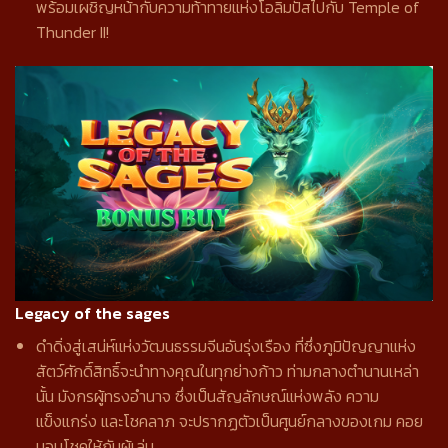
พร้อมเผชิญหน้ากับความท้าทายแห่งโอลิมปัสไปกับ Temple of
Thunder II!
Legacy of the sages
ดำดิ่งสู่เสน่ห์แห่งวัฒนธรรมจีนอันรุ่งเรือง ที่ซึ่งภูมิปัญญาแห่ง
สัตว์ศักดิ์สิทธิ์จะนำทางคุณในทุกย่างก้าว ท่ามกลางตำนานเหล่า
นั้น มังกรผู้ทรงอำนาจ ซึ่งเป็นสัญลักษณ์แห่งพลัง ความ
แข็งแกร่ง และโชคลาภ จะปรากฏตัวเป็นศูนย์กลางของเกม คอย
มอบโชคให้กับผู้เล่น