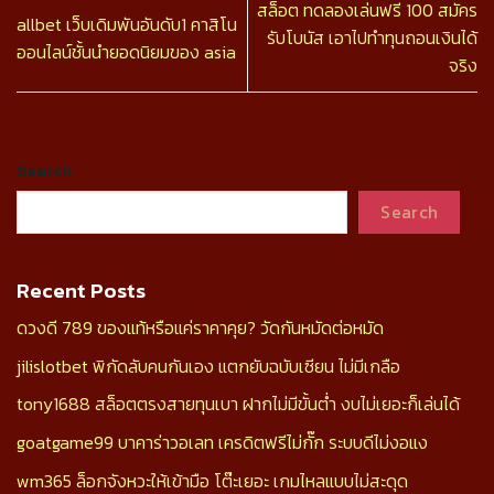
สล็อต ทดลองเล่นฟรี 100 สมัคร
allbet เว็บเดิมพันอันดับ1 คาสิโน
รับโบนัส เอาไปทำทุนถอนเงินได้
ออนไลน์ชั้นนำยอดนิยมของ asia
จริง
Search
Search
Recent Posts
ดวงดี 789 ของแท้หรือแค่ราคาคุย? วัดกันหมัดต่อหมัด
jilislotbet พิกัดลับคนกันเอง แตกยับฉบับเซียน ไม่มีเกลือ
tony1688 สล็อตตรงสายทุนเบา ฝากไม่มีขั้นต่ำ งบไม่เยอะก็เล่นได้
goatgame99 บาคาร่าวอเลท เครดิตฟรีไม่กั๊ก ระบบดีไม่งอแง
wm365 ล็อกจังหวะให้เข้ามือ โต๊ะเยอะ เกมไหลแบบไม่สะดุด