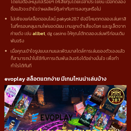
โดยไม่ต้องหมุนไปเรื่อยๆ ให้เสียทุนโดยเปล่าประโยชน์ เมื่อทดลอง
ซื้อแล้วจะเข้าใจว่าผลลัพธ์คุ้มค่ากับการลงทุนหรือไม่
ไม่เพียงแค่สล็อตออนไลน์ pakyok287 ยังมีโหมดทดลองเล่นคาสิ
โนที่ครอบคลุมเกมไพ่ยอดนิยม เกมลูกเต๋าเสี่ยงโชค และรูเล็ตจาก
ค่ายดัง เช่น
allbet
, dg casino ให้คุณได้ทดลองเล่นฟรีก่อนเดิม
พันจริง
เมื่อคุณเข้าใจรูปแบบเกมและพัฒนาสไตล์การเล่นของตัวเองแล้ว
ก็สามารถนำไปใช้กับการเดิมพันเงินจริงได้อย่างมั่นใจ เพื่อทำ
กำไรได้ทันที
evoplay สล็อตแตกง่าย มีเกมไหนน่าเล่นบ้าง