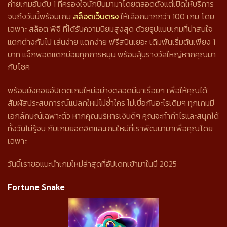
ค่ายเกมอันดับ 1 ที่ครองใจนักปั่นมามาโดยตลอดตั้งแต่เปิดให้บริการ
จนถึงวันนี้พร้อมเกม
สล็อตเว็บตรง
ให้เลือกมากกว่า 100 เกม โดย
เฉพาะ สล็อต พีจี ที่ได้รับความนิยมสูงสุด ด้วยรูปแบบเกมที่น่าสนใจ
แตกต่างกันไป เล่นง่าย แตกง่าย ฟรีสปินเยอะ เดิมพันเริ่มต้นเพียง 1
บาท แจ็กพอตแตกบ่อยทุกการหมุน พร้อมลุ้นรางวัลใหญ่หากคุณมา
กับโชค
พร้อมยังคอยอัปเดตเกมใหม่อย่างตลอดมีมาเรื่อยๆ เพื่อให้คุณได้
สัมผัสประสบการณ์แปลกใหม่ไม่ซ้ำใคร ไม่เบื่อกับอะไรเดิมๆ ทุกเกมมี
เอกลักษณ์เฉพาะตัว หากคุณบริหารเงินดีๆ คุณจะทำกำไรและสนุกได้
ทั้งวันไม่รู้จบ กับเกมยอดฮิตและเกมใหม่ที่เราพัฒนามาเพื่อคุณโดย
เฉพาะ
วันนี้เราขอแนะนำเกมใหม่ล่าสุดที่อัปเดทเข้ามาในปี 2025
Fortune Snake