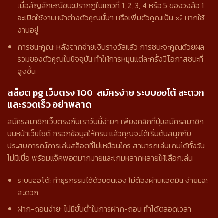
เมื่อสัญลักษณ์ชนะปรากฏในแถวที่ 1, 2, 3, 4 หรือ 5 ของวงล้อ 1
จะเปิดใช้งานหน้าต่างตัวคูณนั้นๆ หรือเพิ่มตัวคูณเป็น x2 หากใช้
งานอยู่
การชนะคูณ: หลังจากจ่ายเงินรางวัลแล้ว การชนะจะคูณด้วยผล
รวมของตัวคูณในปัจจุบัน ทำให้การหมุนแต่ละครั้งมีโอกาสชนะที่
สูงขึ้น
สล็อต pg เว็บตรง 100 สมัครง่าย ระบบออโต้ สะดวก
และรวดเร็ว อย่าพลาด
สมัครสมาชิกเว็บตรงกับเราวันนี้ง่ายๆ เพียงคลิกที่ปุ่มสมัครสมาชิก
บนหน้าเว็บไซต์ กรอกข้อมูลให้ครบ แล้วคุณจะได้เริ่มต้นสนุกกับ
ประสบการณ์การเล่นสล็อตที่ไม่เหมือนใคร สามารถเล่นเกมได้ทั้งวัน
ไม่มีเบื่อ พร้อมแจ็คพอตมากมายและเกมหลากหลายให้เลือกเล่น
ระบบออโต้: ทำธุรกรรมได้ด้วยตนเอง ไม่ต้องผ่านแอดมิน ง่ายและ
สะดวก
ฝาก-ถอนง่าย: ไม่มีขั้นต่ำในการฝาก-ถอน ทำได้ตลอดเวลา