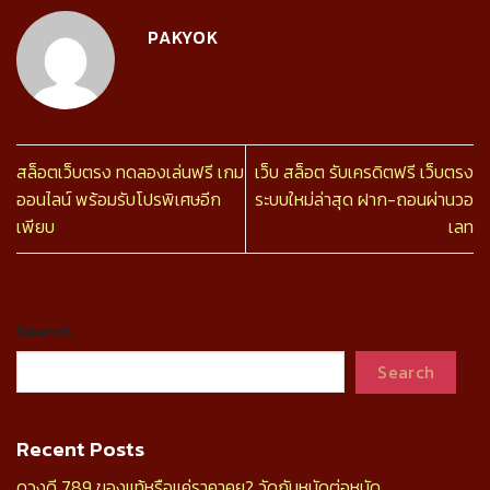
PAKYOK
สล็อตเว็บตรง ทดลองเล่นฟรี เกม
เว็บ สล็อต รับเครดิตฟรี เว็บตรง
ออนไลน์ พร้อมรับโปรพิเศษอีก
ระบบใหม่ล่าสุด ฝาก-ถอนผ่านวอ
เพียบ
เลท
Search
Search
Recent Posts
ดวงดี 789 ของแท้หรือแค่ราคาคุย? วัดกันหมัดต่อหมัด