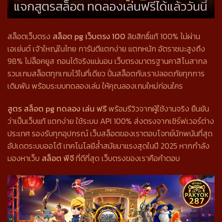
สล็อตเว็บตรง
สล็อต pg เว็บตรง 100
ลิขสิทธิ์แท้ 100% ไม่ผ่าน
เอเย่นต์ เจ้าใหญ่ในไทย การันตีแตกง่าย แตกหนัก อัตราชนะสูงถึง
98% ไม่ล็อคยูส ถอนได้จริงแน่นอน เว็บตรงมาตรฐานคาสิโนสากล
รวมเกมสล็อตทุกเกมไว้ในที่เดียว ปั่นสล็อตกับเราปลอดภัยทุกการ
เดิมพัน พร้อมระบบทดลองเล่น ให้คุณลองเกมใหม่ก่อนใคร
สูตร สล็อต pg
ทดลอง เล่น ฟรี
พร้อมรีวิวจากผู้ใช้งานจริง ยืนยัน
ว่าเป็นเว็บแท้ แตกง่าย ใช้ระบบ API 100% ส่งตรงจากเซิร์ฟเวอร์ต่าง
ประเทศ รองรับทุกอุปกรณ์ เว็บสล็อตของเราตอบโจทย์นักพนันที่สุด
อัปเดตระบบออโต้ เทคโนโลยีล้ำสมัยมาแรงสุดในปี 2025 หากกำลัง
มองหาเว็บ
สล็อต พีจี
ที่ดีที่สุด เว็บตรงของเราคือคำตอบ