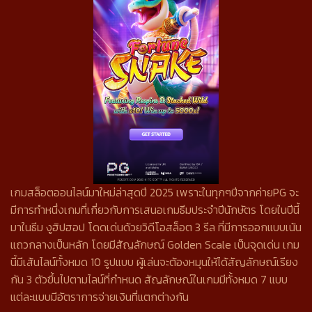
เกมสล็อตออนไลน์มาใหม่ล่าสุดปี 2025 เพราะในทุกๆปีจากค่ายPG จะ
มีการทำหนึ่งเกมที่เกี่ยวกับการเสนอเกมธีมประจำปีนักษัตร โดยในปีนี้
มาในธีม งูฮิปฮอป โดดเด่นด้วยวิดีโอสล็อต 3 รีล ที่มีการออกแบบเน้น
แถวกลางเป็นหลัก โดยมีสัญลักษณ์ Golden Scale เป็นจุดเด่น เกม
นี้มีเส้นไลน์ทั้งหมด 10 รูปแบบ ผู้เล่นจะต้องหมุนให้ได้สัญลักษณ์เรียง
กัน 3 ตัวขึ้นไปตามไลน์ที่กำหนด สัญลักษณ์ในเกมมีทั้งหมด 7 แบบ
แต่ละแบบมีอัตราการจ่ายเงินที่แตกต่างกัน