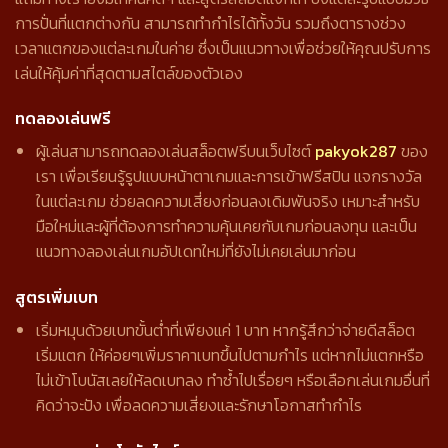
การปั่นที่แตกต่างกัน สามารถทำกำไรได้ทั้งวัน รวมถึงตารางช่วง
เวลาแตกของแต่ละเกมในค่าย ซึ่งเป็นแนวทางเพื่อช่วยให้คุณปรับการ
เล่นให้คุ้มค่าที่สุดตามสไตล์ของตัวเอง
ทดลองเล่นฟรี
ผู้เล่นสามารถทดลองเล่นสล็อตฟรีบนเว็บไซต์
pakyok287
ของ
เรา เพื่อเรียนรู้รูปแบบหน้าตาเกมและการเข้าฟรีสปิน แจกรางวัล
ในแต่ละเกม ช่วยลดความเสี่ยงก่อนลงเดิมพันจริง เหมาะสำหรับ
มือใหม่และผู้ที่ต้องการทำความคุ้นเคยกับเกมก่อนลงทุน และเป็น
แนวทางลองเล่นเกมอัปเดทใหม่ที่ยังไม่เคยเล่นมาก่อน
สูตรเพิ่มเบท
เริ่มหมุนด้วยเบทขั้นต่ำที่เพียงแค่ 1 บาท หากรู้สึกว่าจ่ายดีสล็อต
เริ่มแตก ให้ค่อยๆเพิ่มราคาเบทขึ้นไปตามกำไร แต่หากไม่แตกหรือ
ไม่เข้าโบนัสเลยให้ลดเบทลง ทำซ้ำไปเรื่อยๆ หรือเลือกเล่นเกมอื่นที่
คิดว่าจะปัง เพื่อลดความเสี่ยงและรักษาโอกาสทำกำไร